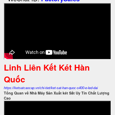
Linh Liên Kết Két Hàn
Quốc
https://ketsatcaocap.vn/chi-tiet/ket-sat-han-quoc-s400-e-led-dai
Tổng Quan về Nhà Máy Sản Xuất két Sắt Uy Tín Chất Lượng
Cao