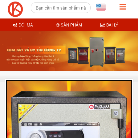
ĐỔI MÃ
SẢN PHẨM
ĐẠI LÝ