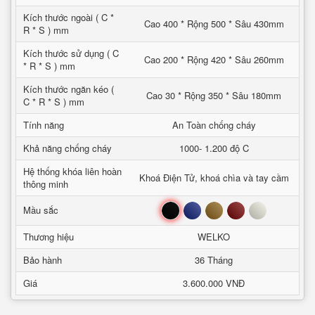
Kích thước ngoài ( C *
Cao 400 * Rộng 500 * Sâu 430mm
R * S ) mm
Kích thước sử dụng ( C
Cao 200 * Rộng 420 * Sâu 260mm
* R * S ) mm
Kích thước ngăn kéo (
Cao 30 * Rộng 350 * Sâu 180mm
C * R * S ) mm
Tính năng
An Toàn chống cháy
Khả năng chống cháy
1000- 1.200 độ C
Hệ thống khóa liên hoàn
Khoá Điện Tử, khoá chìa và tay cầm
thông minh
Đen
Xanh
Nâu
Đỏ
Trắng
Mầu sắc
Thương hiệu
WELKO
Bảo hành
36 Tháng
Giá
3.600.000 VNĐ