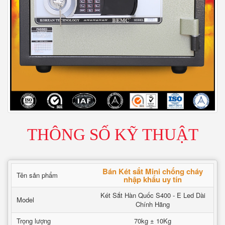
THÔNG SỐ KỸ THUẬT
Bán Két sắt Mini chống cháy
Tên sản phẩm
nhập khẩu uy tín
Két Sắt Hàn Quốc S400 - E Led Dài
Model
Chính Hãng
Trọng lượng
70kg ± 10Kg