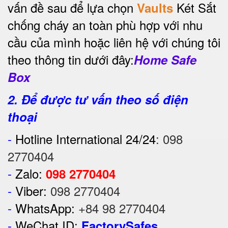
vấn đề sau để lựa chọn
Két Sắt
Vaults
chống cháy an toàn phù hợp với nhu
cầu của mình hoặc liên hệ với chúng tôi
theo thông tin dưới đây:
Home Safe
Box
2. Để được tư vấn theo số điện
thoại
-
Hotline International 24/24
:
098
2770404
-
Zalo:
098 2770404
-
Viber:
098 2770404
-
WhatsApp:
+84 98 2770404
-
WeChat ID:
FactorySafes