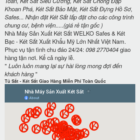
Toàn, Két Sắt Siêu Cường, Két Sắt Chống Đập
Khoan Phá, Két Sắt Bảo Mật, Két Sắt Đựng Hồ Sơ,
Safes... Nhận đặt Két Sắt lắp đặt cho các công trình
chung cư, bệnh viện.....(giá rẻ tận gốc )
Nhà Máy Sản Xuất Két Sắt WELKO Safes & Két
Bạc - Két Sắt Xuất Khẩu Mỹ Lớn Nhất Việt Nam.
Phục vụ tận tình chu đáo 24/24:
098 2770404
giao
hàng tận nơi. Kể cả ngày lễ.
"
Luôn luôn mang lại sự hài lòng mong đợi đến
khách hàng
"
Tủ Sắt - Két Sắt Giao Hàng Miễn Phí Toàn Quốc