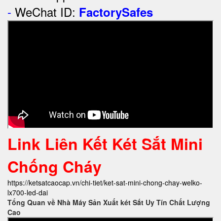
-
WeChat ID:
FactorySafes
Link Liên Kết Két Sắt Mini
Chống Cháy
https://ketsatcaocap.vn/chi-tiet/ket-sat-mini-chong-chay-welko-
lx700-led-dai
Tổng Quan về Nhà Máy Sản Xuất két Sắt Uy Tín Chất Lượng
Cao