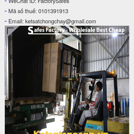
WeChat ID: FactorySafes
-
Mã số thuế: 0101391913
-
Email: ketsatchongchay@gmail.com