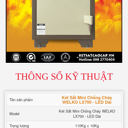
THÔNG SỐ KỸ THUẬT
Két Sắt Mini Chống Cháy
Tên sản phẩm
WELKO LX700 - LED Dài
Két Sắt Mini Chống Cháy WELKO
Model
LX700 - LED Dài
Trọng lượng
110Kg ± 10Kg