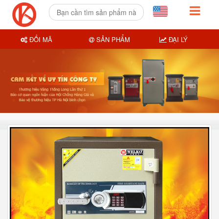
ĐỔI MÃ
SẢN PHẨM
ĐẠI LÝ