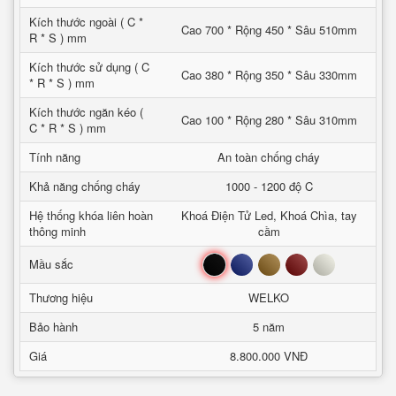
Kích thước ngoài ( C *
Cao 700 * Rộng 450 * Sâu 510mm
R * S ) mm
Kích thước sử dụng ( C
Cao 380 * Rộng 350 * Sâu 330mm
* R * S ) mm
Kích thước ngăn kéo (
Cao 100 * Rộng 280 * Sâu 310mm
C * R * S ) mm
Tính năng
An toàn chống cháy
Khả năng chống cháy
1000 - 1200 độ C
Hệ thống khóa liên hoàn
Khoá Điện Tử Led, Khoá Chìa, tay
thông minh
cầm
Đen
Xanh
Nâu
Đỏ
Trắng
Mầu sắc
Thương hiệu
WELKO
Bảo hành
5 năm
Giá
8.800.000 VNĐ