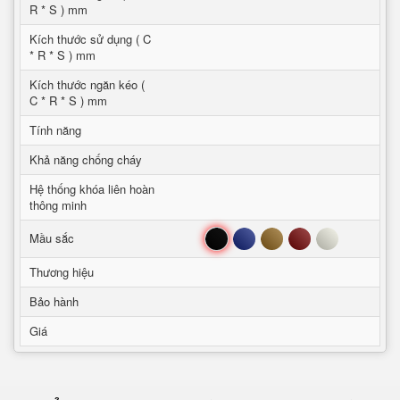
R * S ) mm
Kích thước sử dụng ( C
* R * S ) mm
Kích thước ngăn kéo (
C * R * S ) mm
Tính năng
Khả năng chống cháy
Hệ thống khóa liên hoàn
thông minh
Đen
Xanh
Nâu
Đỏ
Trắng
Mầu sắc
Thương hiệu
Bảo hành
Giá