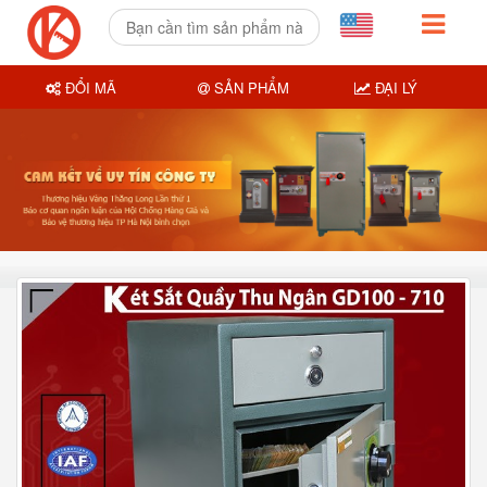
ĐỔI MÃ
SẢN PHẨM
ĐẠI LÝ