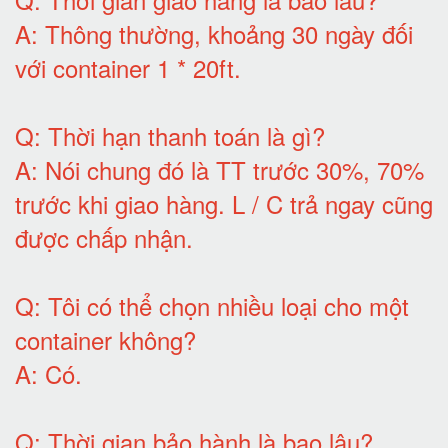
A:
Thông thường, khoảng 30 ngày đối
với container 1 * 20ft
.
Q:
Thời hạn thanh toán là gì
?
A:
Nói chung đó là TT trước 30%, 70%
trước khi giao hàng.
L / C trả ngay cũng
được chấp nhận
.
Q:
Tôi có thể chọn nhiều loại cho một
container không
?
A:
Có
.
Q: T
hời gian bảo hành
là bao lâu?