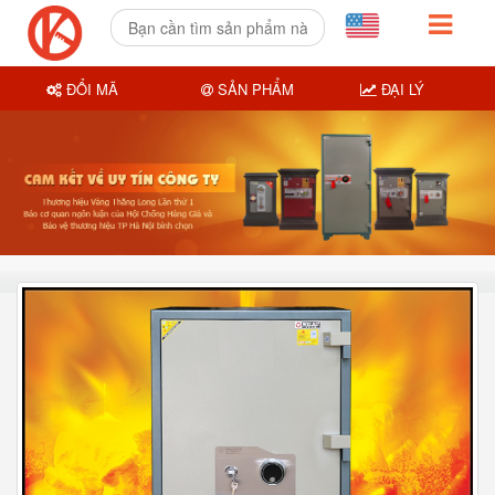
ĐỔI MÃ
SẢN PHẨM
ĐẠI LÝ