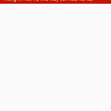
back
to
top