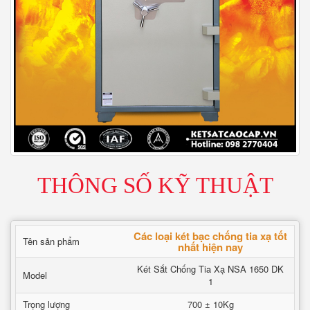
THÔNG SỐ KỸ THUẬT
Các loại két bạc chống tia xạ tốt
Tên sản phẩm
nhất hiện nay
Két Sắt Chống Tia Xạ NSA 1650 DK
Model
1
Trọng lượng
700 ± 10Kg