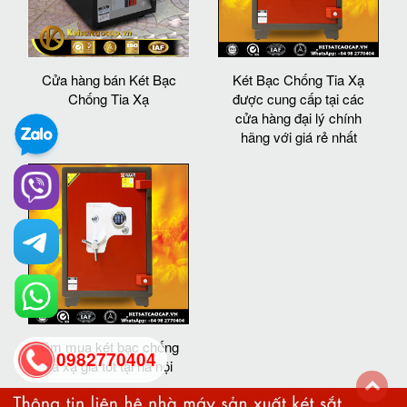
Cửa hàng bán Két Bạc
Két Bạc Chống Tia Xạ
Chống Tia Xạ
được cung cấp tại các
cửa hàng đại lý chính
hãng với giá rẻ nhất
Tìm mua két bạc chống
0982770404
tia xạ giá tốt tại hà nội