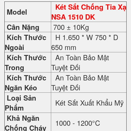
Két Sắt Chống Tia Xạ
Model
NSA 1510 DK
700 ± 10Kg
Cân Nặng
H 1.650 * W 750 * D
Kích Thước
650 mm
Ngoài
An Toàn Bảo Mật
Kích Thước
Tuyệt Đối
Trong
An Toàn Bảo Mật
Kích Thước
Tuyệt Đối
Ngăn Kéo
Loại Sản
Két Sắt Xuất Khẩu Mỹ
Phẩm
Khả Ngăn
1000 - 1200°C
Chống Cháy