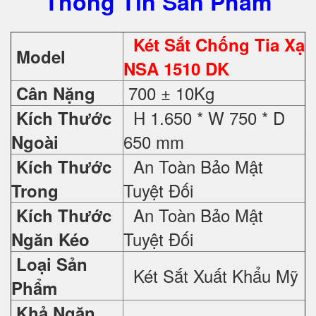
Thông Tin Sản Phẩm
Két Sắt Chống Tia Xạ
Model
NSA 1510 DK
700 ± 10Kg
Cân Nặng
H 1.650 * W 750 * D
Kích Thước
650 mm
Ngoài
An Toàn Bảo Mật
Kích Thước
Tuyệt Đối
Trong
An Toàn Bảo Mật
Kích Thước
Tuyệt Đối
Ngăn Kéo
Loại Sản
Két Sắt Xuất Khẩu Mỹ
Phẩm
Khả Ngăn