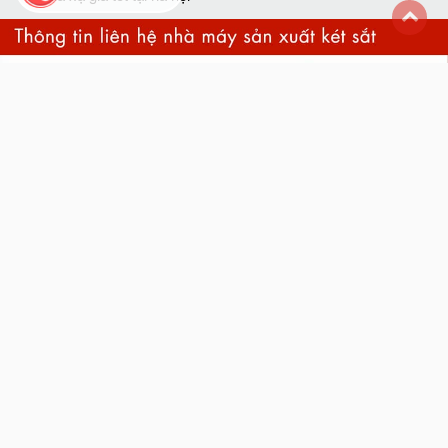
back
to
top