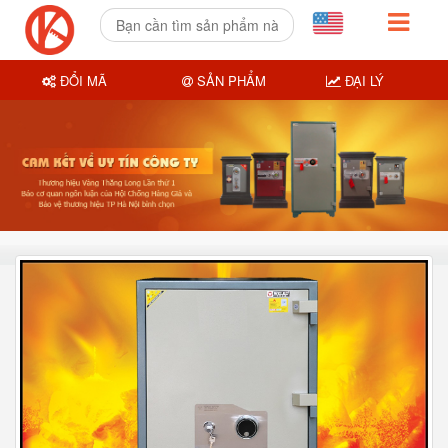
ĐỔI MÃ
SẢN PHẨM
ĐẠI LÝ