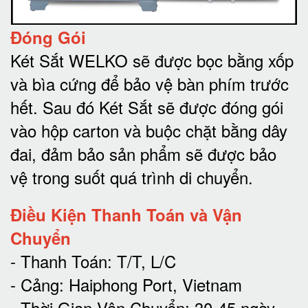
Đóng Gói
Két Sắt WELKO sẽ được bọc bằng xốp
và bìa cứng để bảo vệ bàn phím trước
hết.
Sau đó Két Sắt sẽ được đóng gói
vào hộp carton và buộc chặt bằng dây
đai, đảm bảo sản phẩm sẽ được bảo
vệ trong suốt quá trình di chuyể
n.
Điều Kiện Thanh Toán và Vận
Chuyển
- Thanh Toán: T/T, L/C
- Cảng: Haiphong Port, Vietnam
- Thời Gian Vận Chuyển: 30-45 ngày