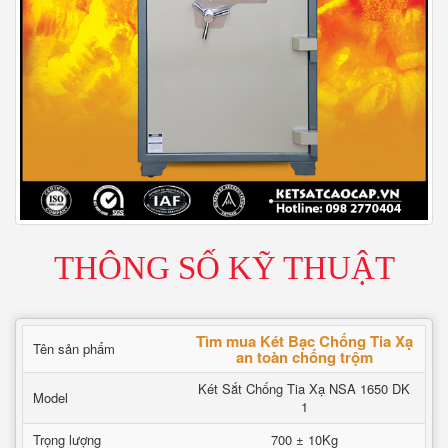
THÔNG SỐ KỸ THUẬT
Tìm mua Két Bạc Chống Tia Xạ
Tên sản phẩm
an toàn chống trộm
Két Sắt Chống Tia Xạ NSA 1650 DK
Model
1
Trọng lượng
700 ± 10Kg