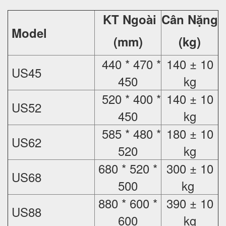
KT Ngoài
Cân Nặng
Model
(mm)
(kg)
440 * 470 *
140 ± 10
US45
450
kg
520 * 400 *
140 ± 10
US52
450
kg
585 * 480 *
180 ± 10
US62
520
kg
680 * 520 *
300 ± 10
US68
500
kg
880 * 600 *
390 ± 10
US88
600
kg