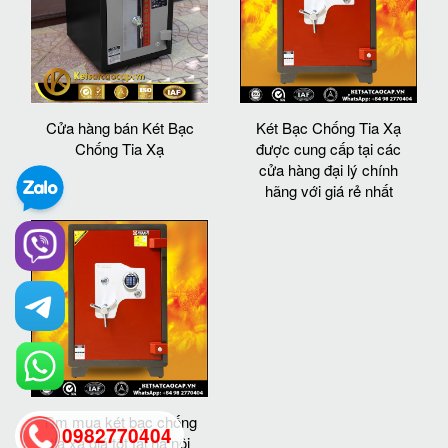
Cửa hàng bán Két Bạc
Két Bạc Chống Tia Xạ
Chống Tia Xạ
được cung cấp tại các
cửa hàng đại lý chính
hãng với giá rẻ nhất
Tìm mua két bạc chống
0982770404
tia xạ giá tốt tại hà nội