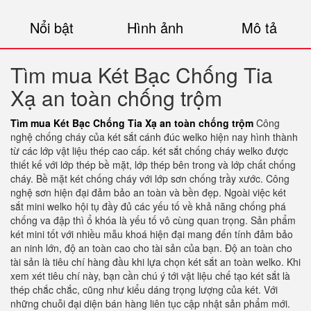
Nổi bật
Hình ảnh
Mô tả
Tìm mua Két Bạc Chống Tia
Xạ an toàn chống trộm
Tìm mua Két Bạc Chống Tia Xạ an toàn chống trộm
Công
nghệ chống cháy của két sắt cánh đúc welko hiện nay hình thành
từ các lớp vật liệu thép cao cấp. két sắt chống cháy welko được
thiết kế với lớp thép bề mặt, lớp thép bên trong và lớp chất chống
cháy. Bề mặt két chống cháy với lớp sơn chống trầy xước. Công
nghệ sơn hiện đại đảm bảo an toàn và bền đẹp. Ngoài việc két
sắt mini welko hội tụ đầy đủ các yếu tố về khả năng chống phá
chống va đập thì ổ khóa là yếu tố vô cùng quan trọng. Sản phẩm
két mini tốt với nhiều mẫu khoá hiện đại mang đến tính đảm bảo
an ninh lớn, độ an toàn cao cho tài sản của bạn. Độ an toàn cho
tài sản là tiêu chí hàng đầu khi lựa chọn két sắt an toàn welko. Khi
xem xét tiêu chí này, bạn cần chú ý tới vật liệu chế tạo két sắt là
thép chắc chắc, cũng như kiểu dáng trọng lượng của két. Với
những chuỗi đại diện bán hàng liên tục cập nhật sản phẩm mới.