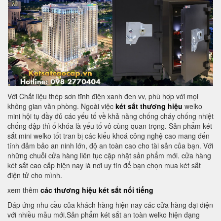
Với Chất liệu thép sơn tĩnh điện xanh đen vv, phù hợp với mọi
không gian văn phòng. Ngoài việc
két sắt thương hiệu
welko
mini hội tụ đầy đủ các yếu tố về khả năng chống cháy chống nhiệt
chống đập thì ổ khóa là yếu tố vô cùng quan trọng. Sản phẩm két
sắt mini welko tốt tran bị các kiểu khoá công nghệ cao mang đến
tính đảm bảo an ninh lớn, độ an toàn cao cho tài sản của bạn. Với
những chuỗi cửa hàng liên tục cập nhật sản phẩm mới. cửa hàng
két sắt cao cấp hiện nay là nơi uy tín để bạn chọn mua két sắt
điện tử cho mình.
xem thêm
các thương hiệu két sắt nổi tiếng
Đáp ứng nhu cầu của khách hàng hiện nay các cửa hàng đại diện
với nhiều mẫu mới.Sản phẩm két sắt an toàn welko hiện đạng