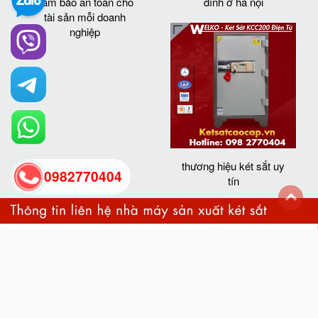
đảm bảo an toàn cho
đình ở hà nội
tài sản mỗi doanh
nghiệp
thương hiệu két sắt uy
0982770404
tín
back
to
top