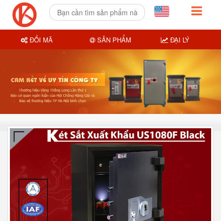
ĐỔI MÃ
SẢN PHẨM
ĐẠI LÝ