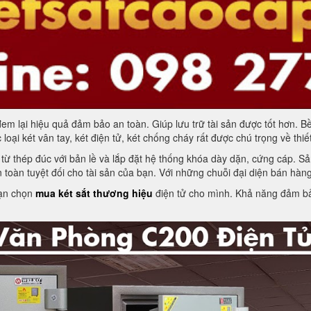
m lại hiệu quả đảm bảo an toàn. Giúp lưu trữ tài sản được tốt hơn. Bề
ại két vân tay, két điện tử, két chống cháy rất được chú trọng về thiết
ừ thép đúc với bản lề và lắp đặt hệ thống khóa dày dặn, cứng cáp. Sả
toàn tuyệt đối cho tài sản của bạn. Với những chuỗi đại diện bán hàng
bạn chọn
mua két sắt thương hiệu
điện tử cho mình. Khả năng đảm bảo 