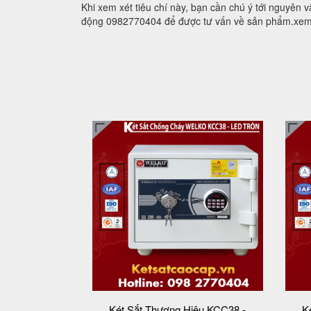
Khi xem xét tiêu chí này, bạn cần chú ý tới nguyên v
động 0982770404 để được tư vấn về sản phẩm.xem
Két Sắt Thương Hiệu KCC38 -
K