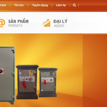
 két
Tin tức
Tuyển dụng
Liên hệ