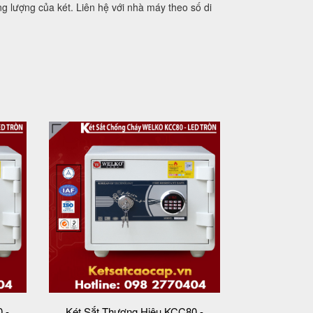
ng lượng của két. Liên hệ với nhà máy theo số di
 -
Két Sắt Thương Hiệu KCC80 -