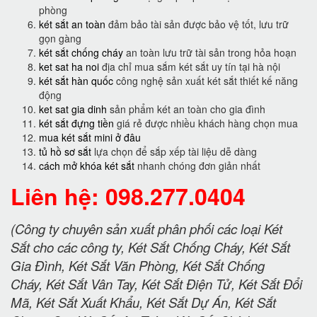
phòng
két sắt an toàn
đảm bảo tài sản được bảo vệ tốt, lưu trữ
gọn gàng
két sắt chống cháy
an toàn lưu trữ tài sản trong hỏa hoạn
ket sat ha noi
địa chỉ mua sắm két sắt uy tín tại hà nội
két sắt hàn quốc
công nghệ sản xuất két sắt thiết kế năng
động
ket sat gia dinh
sản phẩm két an toàn cho gia đình
két sắt đựng tiền
giá rẻ được nhiều khách hàng chọn mua
mua két sắt mini ở đâu
tủ hồ sơ sắt
lựa chọn để sắp xếp tài liệu dễ dàng
cách mở khóa két sắt
nhanh chóng đơn giản nhất
Liên hệ: 098.277.0404
(Công ty chuyên sản xuất phân phối các loại Két
Sắt cho các công ty, Két Sắt Chống Cháy, Két Sắt
Gia Đình, Két Sắt Văn Phòng, Két Sắt Chống
Cháy, Két Sắt Vân Tay, Két Sắt Điện Tử, Két Sắt Đổi
Mã, Két Sắt Xuất Khẩu, Két Sắt Dự Án, Két Sắt