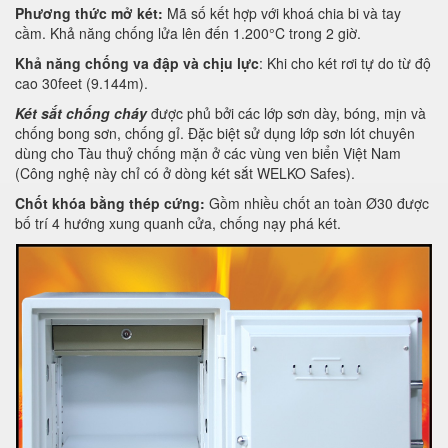
Phương thức mở két:
Mã số kết hợp với khoá chia bi và tay
cầm. Khả năng chống lửa lên đến 1.200°C trong 2 giờ.
Khả năng chống va đập và chịu lực
: Khi cho két rơi tự do từ độ
cao 30feet (9.144m).
Két sắt chống cháy
được phủ bởi các lớp sơn dày, bóng, mịn và
chống bong sơn, chống gỉ. Đặc biệt sử dụng lớp sơn lót chuyên
dùng cho Tàu thuỷ chống mặn ở các vùng ven biển Việt Nam
(Công nghệ này chỉ có ở dòng két sắt WELKO Safes).
Chốt khóa bằng thép cứng:
Gồm nhiều chốt an toàn Ø30 được
bố trí 4 hướng xung quanh cửa, chống nạy phá két.