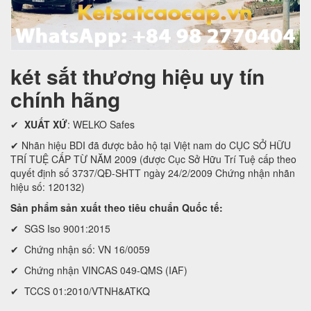
két sắt thương hiệu uy tín
chính hãng
✔
XUẤT XỨ
: WELKO Safes
✔ Nhãn hiệu BDI đã được bảo hộ tại Việt nam do CỤC SỞ HỮU
TRÍ TUỆ CẤP TỪ NĂM 2009 (được Cục Sở Hữu Trí Tuệ cấp theo
quyết định số 3737/QĐ-SHTT ngày 24/2/2009 Chứng nhận nhãn
hiệu số: 120132)
Sản phẩm sản xuất theo tiêu chuẩn Quốc tế:
✔ SGS Iso 9001:2015
✔ Chứng nhận số: VN 16/0059
✔ Chứng nhận VINCAS 049-QMS (IAF)
✔ TCCS 01:2010/VTNH&ATKQ