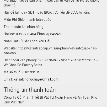
Mọi thắc mắc về sản phẩm hoặc cần tư vấn về Tủ Hồ Sơ chống
cháy nổ.
Hãy để lại ngay SĐT hoặc IBOX trực tiếp để được tư vấn.
Miễn Phí Ship nhanh toàn quốc
Thanh toán khi nhận hàng.
Hotline: 098 2770404 Phục vụ 24/24h
Nhận Đặt Tủ Sắt Theo Yêu Cầu.
Website: https://ketsatcaocap.vn/san-pham/ket-sat-xuat-khau-
cao-cap
Điện thoại văn phòng: 098 2770404 - Viber: +84 98 2770404 -
WeChat ID: FactorySafes
Mã số thuế: 0101391913
Email:
ketsatchongchay@gmail.com
Thông tin thanh toán
Công Ty Cổ Phần Thiết Bị Vật Tư Ngân Hàng và An Toàn Kho
Qũy Việt Nam