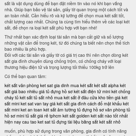
sắt là vật dụng dùng để bạn đặt niềm tin vào nó khi bạn vắng
nhà. Giúp bạn bảo vệ tài sản, giấy tờ quan trọng một cách tốt và
an toàn nhất. Cần hiểu rõ và kỹ lưỡng để chọn mua két sắt tốt,
chất lượng cao nhất. Chúng ta cùng tìm hiểu thêm về các loại két
sắt, để chọn ra loại két sắt phù hợp với bạn nhé!
Thứ nhất bạn xác định loại tài sản mà bạn cất giữ và số lượng
những vật cần để trong két, từ đó chúng ta biết nên chọn thể tích
bao nhiêu là phù hợp.
Đối với các tài sản và giấy tờ có giá trị cao thì nên chọn dòng két
sắt gia đình chuyên dùng chống trộm, có chống cháy với loại
thương hiệu điện tử và trọng lượng tối thiểu 100kg trở lên
Có thể bạn quan tâm:
két sắt văn phòng
ket sat gia dinh
mua két sắt
két sắt alpha
két
sắt giá bao nhiêu
giá tủ đựng hồ sơ
két sắt điện tử mini
két chống
cháy
tủ két sắt
tủ sắt nhỏ
mua két sắt ở đâu
cửa kho tiền
giá két
sắt mini
ket sat van tay
giá két sắt gia đình
cách đổ mật khẩu két
sắt mini
ket an toan
két sắt âm tường
tủ đựng hồ sơ văn phòng
tủ
hồ sơ mini
tủ sắt giá rẻ tphcm
két sắt golden
két sắt nào tốt nhất
hiện nay
cau tao ket sat
tủ đựng tài liệu bằng sắt
két sắt nhỏ
muốn, phù hợp sử dụng trong văn phòng, gia đình có tính năng