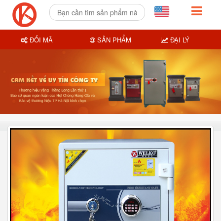
ĐỔI MÃ
SẢN PHẨM
ĐẠI LÝ