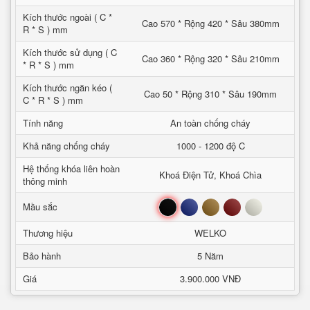
Kích thước ngoài ( C *
Cao 570 * Rộng 420 * Sâu 380mm
R * S ) mm
Kích thước sử dụng ( C
Cao 360 * Rộng 320 * Sâu 210mm
* R * S ) mm
Kích thước ngăn kéo (
Cao 50 * Rộng 310 * Sâu 190mm
C * R * S ) mm
Tính năng
An toàn chống cháy
Khả năng chống cháy
1000 - 1200 độ C
Hệ thống khóa liên hoàn
Khoá Điện Tử, Khoá Chìa
thông minh
Đen
Xanh
Nâu
Đỏ
Trắng
Mầu sắc
Thương hiệu
WELKO
Bảo hành
5 Năm
Giá
3.900.000 VNĐ