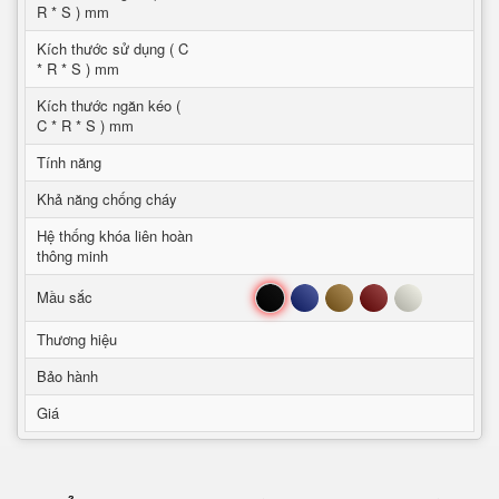
R * S ) mm
Kích thước sử dụng ( C
* R * S ) mm
Kích thước ngăn kéo (
C * R * S ) mm
Tính năng
Khả năng chống cháy
Hệ thống khóa liên hoàn
thông minh
Đen
Xanh
Nâu
Đỏ
Trắng
Mầu sắc
Thương hiệu
Bảo hành
Giá