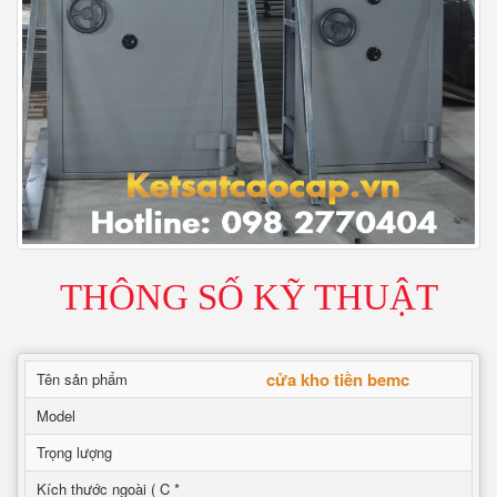
THÔNG SỐ KỸ THUẬT
cửa kho tiền bemc
Tên sản phẩm
Model
Trọng lượng
Kích thước ngoài ( C *