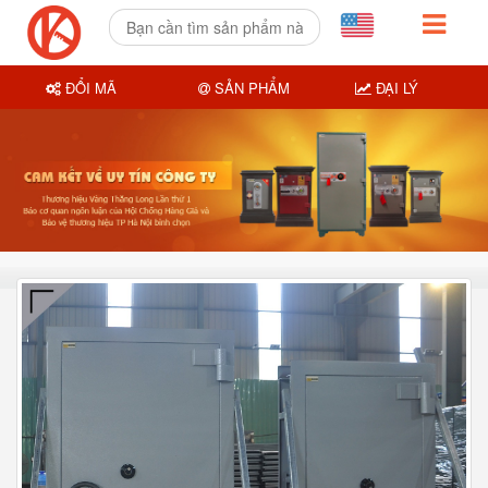
ĐỔI MÃ
SẢN PHẨM
ĐẠI LÝ