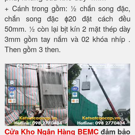
+ Cánh trong gồm: ½ chắn song đặc,
chắn song đặc ɸ20 đặt cách đều
50mm. ½ còn lại bịt kín 2 mặt thép dày
3mm gồm tay nắm và 02 khóa nhíp .
Then gồm 3 then.
Cửa Kho Ngân Hàng BEMC
đảm bảo