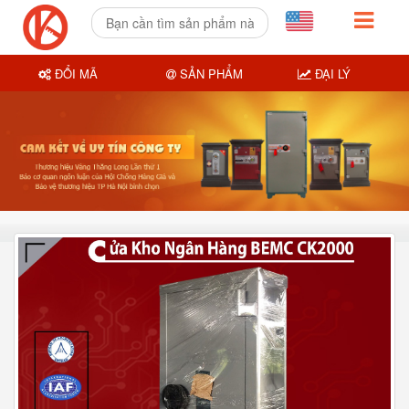
ĐỔI MÃ
SẢN PHẨM
ĐẠI LÝ