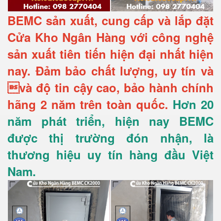
BEMC sản xuất, cung cấp và lắp đặt
Cửa Kho Ngân Hàng với công nghệ
sản xuất tiên tiến hiện đại nhất hiện
nay. Đảm bảo chất lượng, uy tín và
và độ tin cậy cao, bảo hành chính
hãng 2 năm trên toàn quốc.
Hơn 20
năm phát triển, hiện nay BEMC
được thị trường đón nhận, là
thương hiệu uy tín hàng đầu Việt
Nam.