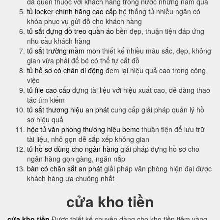
đã quen thuộc với khách hàng trong nước những năm qua
tủ locker chính hãng cao cấp
hệ thống tủ nhiều ngăn có
khóa phục vụ gửi đồ cho khách hàng
tủ sắt đựng đồ treo quần áo
bền đẹp, thuận tiện đáp ứng
nhu cầu khách hàng
tủ sắt trường mầm mon
thiết kế nhiều màu sắc, đẹp, không
gian vừa phải để bé có thể tự cất đồ
tủ hồ sơ có chân di động
đem lại hiệu quả cao trong công
việc
tủ file cao cấp
đựng tài liệu với hiệu xuất cao, dễ dàng thao
tác tìm kiếm
tủ sắt thương hiệu an phát
cung cấp giải pháp quản lý hồ
sơ hiệu quả
hộc tủ văn phòng thương hiệu bemc
thuận tiện để lưu trữ
tài liệu, nhỏ gọn dễ sắp xếp không gian
tủ hồ sơ dùng cho ngân hàng
giải pháp đựng hồ sơ cho
ngân hàng gọn gàng, ngăn nắp
bàn có chân sắt an phát
giải pháp văn phòng hiện đại được
khách hàng ưa chuông nhất
cửa kho tiền
cửa kho tiền
Được thiết kế chuyên dàng cho kho tiền tiệm vàng