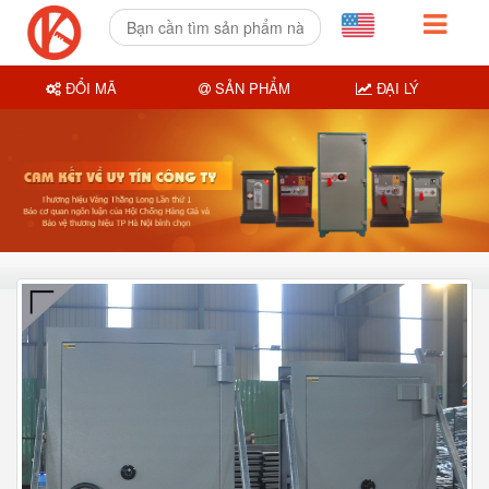
ĐỔI MÃ
SẢN PHẨM
ĐẠI LÝ