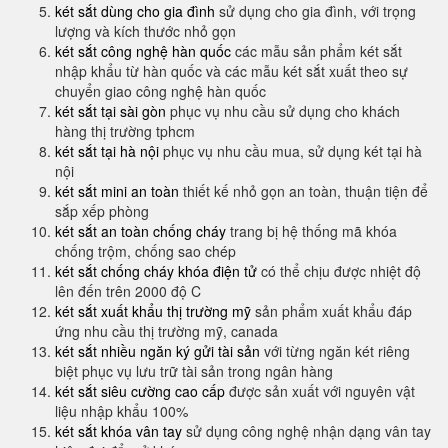
két sắt dùng cho gia đình
sử dụng cho gia đình, với trọng
lượng và kích thước nhỏ gọn
két sắt công nghệ hàn quốc
các mẫu sản phẩm két sắt
nhập khẩu từ hàn quốc và các mẫu két sắt xuất theo sự
chuyển giao công nghệ hàn quốc
két sắt tại sài gòn
phục vụ nhu cầu sử dụng cho khách
hàng thị trường tphcm
két sắt tại hà nội
phục vụ nhu cầu mua, sử dụng két tại hà
nội
két sắt mini an toàn
thiết kế nhỏ gọn an toàn, thuận tiện để
sắp xếp phòng
két sắt an toàn chống cháy
trang bị hệ thống mã khóa
chống trộm, chống sao chép
két sắt chống cháy khóa điện tử
có thể chịu được nhiệt độ
lên đến trên 2000 độ C
két sắt xuất khẩu thị trường mỹ
sản phẩm xuất khẩu đáp
ứng nhu cầu thị trường mỹ, canada
két sắt nhiều ngăn ký gửi tài sản
với từng ngăn két riêng
biệt phục vụ lưu trữ tài sản trong ngân hàng
két sắt siêu cường cao cấp
được sản xuất với nguyên vật
liệu nhập khẩu 100%
két sắt khóa vân tay
sử dụng công nghệ nhận dạng vân tay