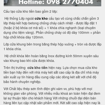
Cấu tạo cửa kho tiền bao gồm 2 lớp:
Hệ thống Lớp ngoài
cửa kho
cấu tạo vô cùng chắc chắn gồm 3
lớp thép kết hợp betong chống cháy cách nhiệt - được lắp đặt 1
(hoặc 2 bộ khóa cơ mã số) + 1 khóa chìa nghạnh (loại chuyên
dụng cho tiệm vàng). Phần chống cháy có độ dày 100mm + phần
hộp chốt khóa dày 120mm.
Lớp cửa khung bên trong bằng thép hộp vuông + tròn và được lắp
1 khóa chìa.
Hệ chốt khóa liên hoàn bằng Inox đường kính 50mm xuyên sâu
vào khung bao khi cửa được khóa.
Trên thị trường
cửa kho tiền
hiện nay. Lựa chọn mua cửa kho
tiền bạn hãy đến với nhà máy két sắt cao cấp là địa chỉ nhà máy
sản xuất uy tín hàng đầu cung cấp các dòng két sắt với chế độ
bảo hành chuyên nghiệp.
Với Chất liệu thép sơn tĩnh điện ghi xám vv, phù hợp với mọi
không gian văn phòng. Với nhiều mẫu khoá an toàn hiện đại đem
lại sự thuận tiện cho khách hàng Với những chuỗi đại diện bán
hàng liên tục cập nhật sản phẩm mới. Két sắt cao cấp hiện nay là