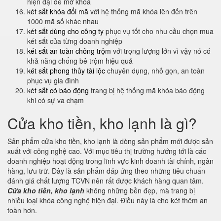
hiện đại để mở khóa
két sắt khóa đổi mã
với hệ thống mã khóa lên đến trên
1000 mã số khác nhau
két sắt dùng cho công ty
phục vụ tốt cho nhu cầu chọn mua
két sắt của từng doanh nghiệp
két sắt an toàn chông trộm
với trọng lượng lớn vì vậy nó có
khả năng chống bê trộm hiệu quả
két sắt phong thủy tài lộc
chuyên dụng, nhỏ gọn, an toàn
phục vụ gia đình
két sắt có báo động
trang bị hệ thống mã khóa báo động
khi có sự va chạm
Cửa kho tiền, kho lạnh là gì?
Sản phẩm cửa kho tiền, kho lạnh là dòng sản phẩm mới được sản
xuất với công nghệ cao. Với mục tiêu thị trường hướng tới là các
doanh nghiệp hoạt động trong lĩnh vực kinh doanh tài chính, ngân
hàng, lưu trữ. Đây là sản phẩm đáp ứng theo những tiêu chuẩn
đánh giá chất lượng TCVN nên rất được khách hàng quan tâm.
Cửa kho tiền, kho lạnh
không những bền đẹp, mà trang bị
nhiều loại khóa công nghệ hiện đại. Điều này là cho két thêm an
toàn hơn.