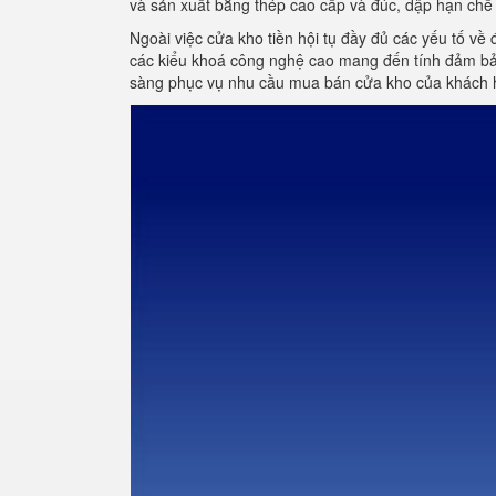
và sản xuất bằng thép cao cấp và đúc, dập hạn chế 
Ngoài việc cửa kho tiền hội tụ đầy đủ các yếu tố về 
các kiểu khoá công nghệ cao mang đến tính đảm bảo
sàng phục vụ nhu cầu mua bán cửa kho của khách 