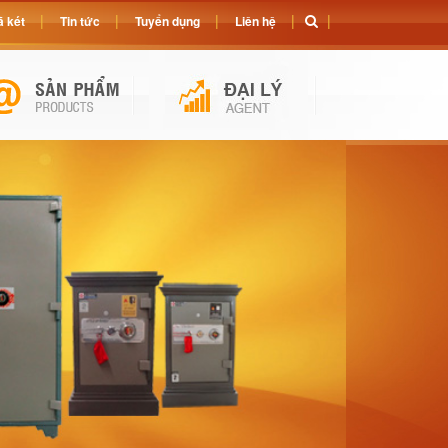
 két
Tin tức
Tuyển dụng
Liên hệ