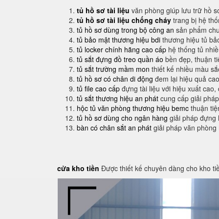
tủ hồ sơ tài liệu
văn phòng giúp lưu trữ hồ s
tủ hồ sơ tài liệu chống cháy
trang bị hệ th
tủ hồ sơ dùng trong bộ công an
sản phẩm chuy
tủ bảo mật thương hiệu bdi
thương hiệu tủ bả
tủ locker chính hãng cao cấp
hệ thống tủ nhi
tủ sắt đựng đồ treo quần áo
bền đẹp, thuận t
tủ sắt trường mầm mon
thiết kế nhiều màu sắ
tủ hồ sơ có chân di động
đem lại hiệu quả cao
tủ file cao cấp
đựng tài liệu với hiệu xuất cao,
tủ sắt thương hiệu an phát
cung cấp giải pháp
hộc tủ văn phòng thương hiệu bemc
thuận tiệ
tủ hồ sơ dùng cho ngân hàng
giải pháp đựng 
bàn có chân sắt an phát
giải pháp văn phòng
cửa kho tiền
Được thiết kế chuyên dàng cho kho ti