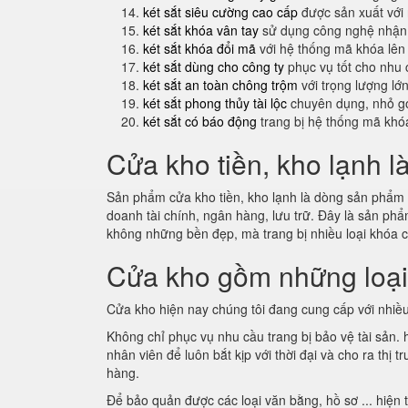
két sắt siêu cường cao cấp
được sản xuất với
két sắt khóa vân tay
sử dụng công nghệ nhận 
két sắt khóa đổi mã
với hệ thống mã khóa lên
két sắt dùng cho công ty
phục vụ tốt cho nhu 
két sắt an toàn chông trộm
với trọng lượng lớ
két sắt phong thủy tài lộc
chuyên dụng, nhỏ gọ
két sắt có báo động
trang bị hệ thống mã khó
Cửa kho tiền, kho lạnh l
Sản phẩm cửa kho tiền, kho lạnh là dòng sản phẩm m
doanh tài chính, ngân hàng, lưu trữ. Đây là sản p
không những bền đẹp, mà trang bị nhiều loại khóa 
Cửa kho gồm những loạ
Cửa kho hiện nay chúng tôi đang cung cấp với nhiều
Không chỉ phục vụ nhu cầu trang bị bảo vệ tài sản.
nhân viên để luôn bắt kịp với thời đại và cho ra th
hàng.
Để bảo quản được các loại văn bằng, hồ sơ ... hiện 