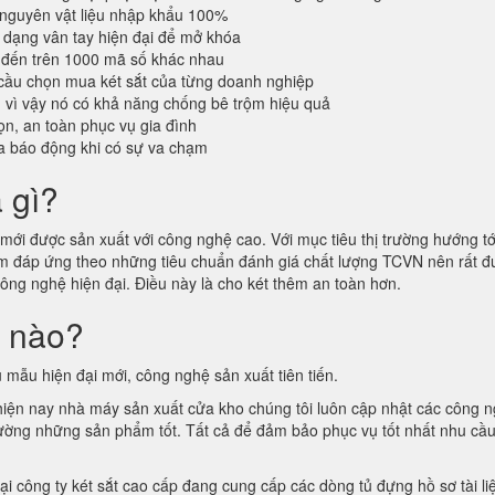
 nguyên vật liệu nhập khẩu 100%
dạng vân tay hiện đại để mở khóa
 đến trên 1000 mã số khác nhau
cầu chọn mua két sắt của từng doanh nghiệp
n vì vậy nó có khả năng chống bê trộm hiệu quả
n, an toàn phục vụ gia đình
a báo động khi có sự va chạm
à gì?
ới được sản xuất với công nghệ cao. Với mục tiêu thị trường hướng tới
hẩm đáp ứng theo những tiêu chuẩn đánh giá chất lượng TCVN nên rất
công nghệ hiện đại. Điều này là cho két thêm an toàn hơn.
i nào?
 mẫu hiện đại mới, công nghệ sản xuất tiên tiến.
 hiện nay nhà máy sản xuất cửa kho chúng tôi luôn cập nhật các công 
ị trường những sản phẩm tốt. Tất cả để đảm bảo phục vụ tốt nhất nhu cầ
tại công ty két sắt cao cấp đang cung cấp các dòng tủ đựng hồ sơ tài l