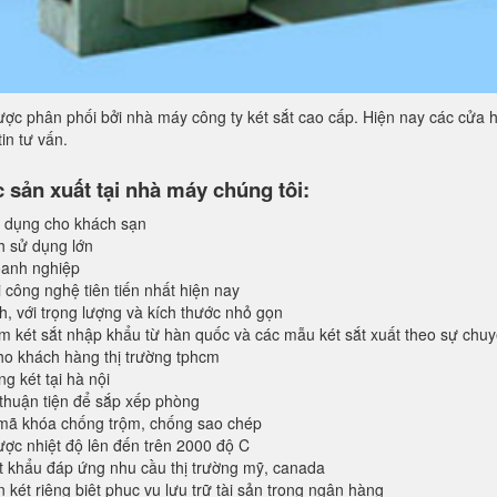
ợc phân phối bởi nhà máy công ty két sắt cao cấp. Hiện nay các cửa h
in tư vấn.
sản xuất tại nhà máy chúng tôi:
 dụng cho khách sạn
h sử dụng lớn
anh nghiệp
 công nghệ tiên tiến nhất hiện nay
, với trọng lượng và kích thước nhỏ gọn
 két sắt nhập khẩu từ hàn quốc và các mẫu két sắt xuất theo sự chu
o khách hàng thị trường tphcm
 két tại hà nội
 thuận tiện để sắp xếp phòng
 mã khóa chống trộm, chống sao chép
ược nhiệt độ lên đến trên 2000 độ C
 khẩu đáp ứng nhu cầu thị trường mỹ, canada
 két riêng biệt phục vụ lưu trữ tài sản trong ngân hàng