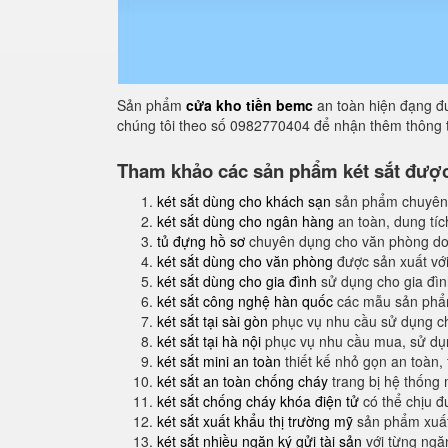
Sản phẩm
cửa kho tiền bemc
an toàn hiện đạng đư
chúng tôi theo số 0982770404 để nhận thêm thông t
Tham khảo các sản phẩm két sắt được 
két sắt dùng cho khách sạn
sản phẩm chuyên
két sắt dùng cho ngân hàng
an toàn, dung tíc
tủ đựng hồ sơ
chuyên dụng cho văn phòng do
két sắt dùng cho văn phòng
được sản xuất với
két sắt dùng cho gia đình
sử dụng cho gia đình
két sắt công nghệ hàn quốc
các mẫu sản phẩm
két sắt tại sài gòn
phục vụ nhu cầu sử dụng ch
két sắt tại hà nội
phục vụ nhu cầu mua, sử dụng
két sắt mini an toàn
thiết kế nhỏ gọn an toàn,
két sắt an toàn chống cháy
trang bị hệ thống
két sắt chống cháy khóa điện tử
có thể chịu đ
két sắt xuất khẩu thị trường mỹ
sản phẩm xuất
két sắt nhiều ngăn ký gửi tài sản
với từng ngăn