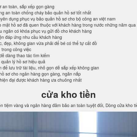
ơ an toàn, sắp xếp gọn gàng
ống an toàn chống cháy bảo quản hồ sơ tốt nhất
ên dụng phục vụ bảo quản hồ sơ cho bộ công an việt nam
o mật hồ sơ đã quen thuộc với khách hàng trong nước những năm qua
ều ngăn có khóa phục vụ gửi đồ cho khách hàng
iện đáp ứng nhu cầu khách hàng
c, đẹp, không gian vừa phải để bé có thể tự cất đồ
 trong công việc
 dễ dàng thao tác tìm kiếm
 quản lý hồ sơ hiệu quả
n để lưu trữ tài liệu, nhỏ gọn dễ sắp xếp không gian
hồ sơ cho ngân hàng gọn gàng, ngăn nắp
 hiện đại được khách hàng ưa chuông nhất
cửa kho tiền
ền tiệm vàng và ngân hàng đảm bảo an toàn tuyệt đối, Dòng cửa kho t