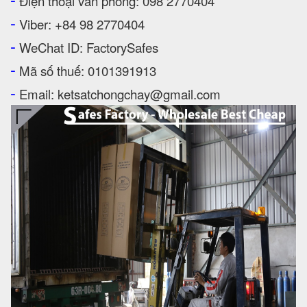
Điện thoại văn phòng: 098 2770404
-
Viber: +84 98 2770404
-
WeChat ID: FactorySafes
-
Mã số thuế: 0101391913
-
Email: ketsatchongchay@gmail.com