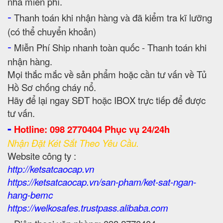
nhà miễn phí.
-
Thanh toán khi nhận hàng và đã kiểm tra kĩ lưỡng
(có thể chuyển khoản)
-
Miễn Phí Ship nhanh toàn quốc - Thanh toán khi
nhận hàng.
Mọi thắc mắc về sản phẩm hoặc cần tư vấn về Tủ
Hồ Sơ chống cháy nổ.
Hãy để lại ngay SĐT hoặc IBOX trực tiếp để được
tư vấn.
-
Hotline: 098 2770404 Phục vụ 24/24h
Nhận Đặt Két Sắt Theo Yêu Cầu.
Website công ty :
http://ketsatcaocap.vn
https://ketsatcaocap.vn/san-pham/ket-sat-ngan-
hang-bemc
https://welkosafes.trustpass.alibaba.com
-