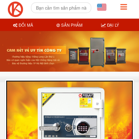
ĐỔI MÃ
SẢN PHẨM
ĐẠI LÝ