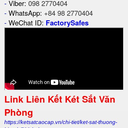
-
Viber:
098 2770404
-
WhatsApp:
+84 98 2770404
-
WeChat ID:
FactorySafes
Link Liên Kết Két Sắt Văn
Phòng
https://ketsatcaocap.vn/chi-tiet/ket-sat-thuong-