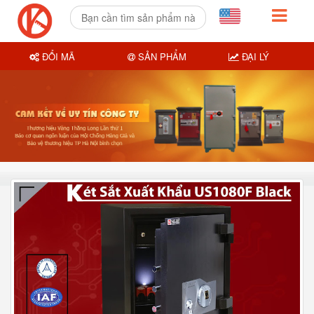
ĐỔI MÃ
SẢN PHẨM
ĐẠI LÝ