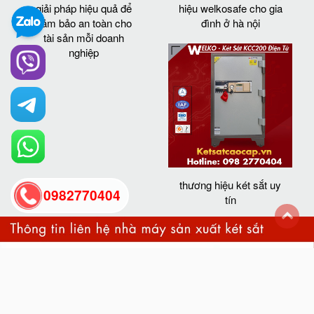
giải pháp hiệu quả để
hiệu welkosafe cho gia
đảm bảo an toàn cho
đình ở hà nội
tài sản mỗi doanh
nghiệp
thương hiệu két sắt uy
0982770404
tín
back
to
top