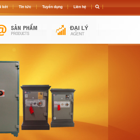
 két
Tin tức
Tuyển dụng
Liên hệ