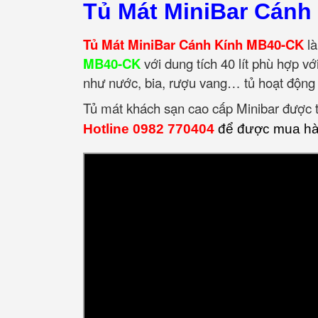
Tủ Mát MiniBar Cánh
Tủ Mát MiniBar Cánh Kính MB40-CK
là
MB40-CK
với dung tích 40 lít phù hợp v
như nước, bia, rượu vang… tủ hoạt động 
Tủ mát khách sạn cao cấp Minibar được th
Hotline 0982 770404
để được mua hàn