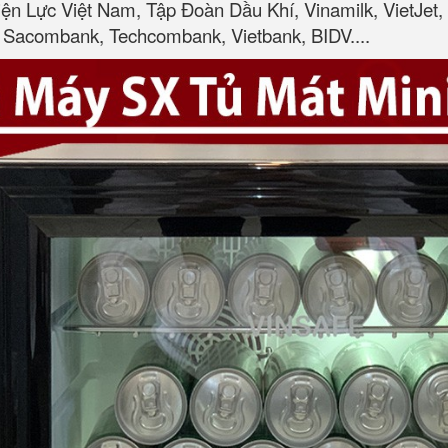
iện Lực Việt Nam, Tập Đoàn Dầu Khí, Vinamilk, VietJe
Sacombank, Techcombank, Vietbank, BIDV....