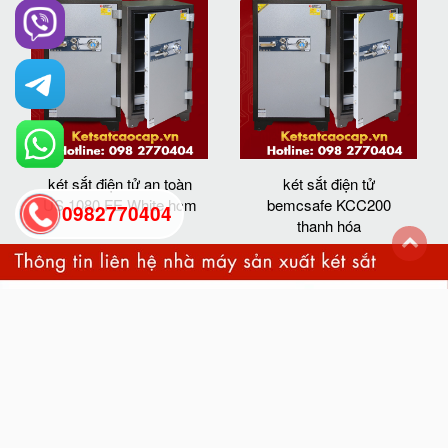
két sắt điện tử an toàn
két sắt điện tử
US 1080 FE White hcm
bemcsafe KCC200
0982770404
thanh hóa
back
to
top