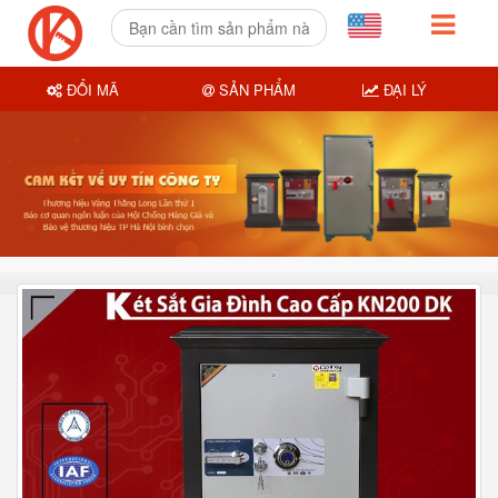
ĐỔI MÃ
SẢN PHẨM
ĐẠI LÝ