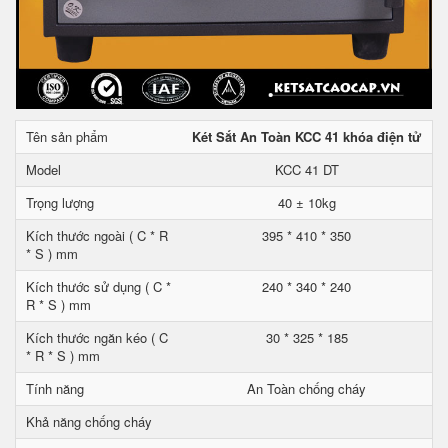
Tên sản phẩm
Két Sắt An Toàn KCC 41 khóa điện tử
Model
KCC 41 DT
Trọng lượng
40 ± 10kg
Kích thước ngoài ( C * R
395 * 410 * 350
* S ) mm
Kích thước sử dụng ( C *
240 * 340 * 240
R * S ) mm
Kích thước ngăn kéo ( C
30 * 325 * 185
* R * S ) mm
Tính năng
An Toàn chống cháy
Khả năng chống cháy