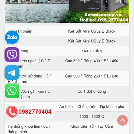
Tên sản phẩm
Két Sắt Mini US52 E Black
Model
Két Sắt Mini US52 E Black
Trọng lượng
140 ± 10Kg
Kích thước ngoài ( C * R
Cao 520 * Rộng 400 * Sâu 450
* S ) mm
Kích thước sử dụng ( C *
Cao 330 * Rộng 250 * Sâu 240
R * S ) mm
Kích thước ngăn kéo ( C
Có 1 đợt di động
* R * S ) mm
Tính năng
An toàn + Chống trộm đập khoan phá
0982770404
Khả năng chống cháy
1000 - 1200°C
Hệ thống khóa liên hoàn
Khoá Điện Tử - Tay Cầm
back
thông minh