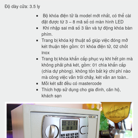
Độ dày cửa: 3.5 ly
Bộ khóa điện tử là model mới nhất, có thể cài
đặt được từ 3 – 8 mã số có màn hình LED
Khi nhập sai mã số 3 lần và tự động khóa bàn
phím.
Trang bị khóa kỹ thuật số giúp việc đóng mở
két thuận tiện gồm: 01 khóa điện tử, 02 chốt
inox
Trang bị khóa khẩn cấp phục vụ khi hết pin mà
không phải phá két, gồm: 01 chìa khẩn cấp
(chìa dự phòng). không tốn bất kỳ chi phí nào
mà công việc vẫn trôi chảy, két vẫn an toàn..
Mỗi két sắt đều có mastercode
Thích hợp sử dụng cho gia đình, căn hộ,
khách sạn