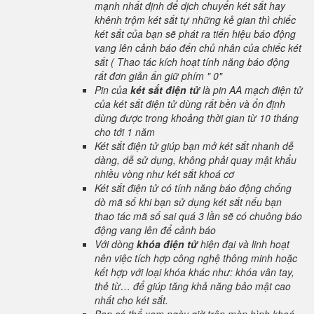
mạnh nhất định để dịch chuyển két sắt hay
khênh trộm két sắt tự những kẻ gian thì chiếc
két sắt của bạn sẽ phát ra tiến hiệu báo động
vang lên cảnh báo đến chủ nhân của chiếc két
sắt ( Thao tác kích hoạt tính năng báo động
rất đơn giản ấn giữ phím " 0"
Pin của
két sắt điện tử
là pin AA mạch điện tử
của két sắt điện tử dùng rất bền và ổn định
dùng được trong khoảng thời gian từ 10 tháng
cho tới 1 năm
Két sắt điện tử giúp bạn mở két sắt nhanh dễ
dàng, dễ sử dụng, không phải quay mật khẩu
nhiều vòng như két sắt khoá cơ
Két sắt điện tử có tính năng báo động chống
dò mã số khi bạn sử dụng két sắt nếu bạn
thao tác mã số sai quá 3 lần sẽ có chuông báo
động vang lên để cảnh báo
Với dòng
khóa điện tử
hiện đại và linh hoạt
nên việc tích hợp công nghệ thông minh hoặc
kết hợp với loại khóa khác như: khóa vân tay,
thẻ từ… để giúp tăng khả năng bảo mật cao
nhất cho két sắt.