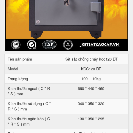
Tên sản phẩm
Két sắt chống cháy kcc120 DT
Model
KCC120 DT
Trọng lượng
100 ± 10kg
Kích thước ngoài ( C * R
660 * 440 * 460
* S ) mm
Kích thước sử dụng ( C *
340 * 350 * 320
R * S ) mm
Kích thước ngăn kéo ( C
130 * 350 * 295
* R * S ) mm