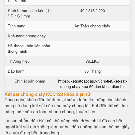
R * S ) mm
Kích thước ngăn kéo ( C
40 * 315 * 220
* R * S ) mm
Tính năng
An Toàn chống cháy
Khả năng chống cháy
Hệ thống khóa liên hoàn
thông minh
Thương hiệu
WELKO
Bảo hành
36 Tháng
Chi tiết sản phẩm
https://ketsatcaocap.vn/chi-tiet/ket-sat-
chong-chay-kcc-60-den-khoa-dien-tu
Két sắt chống cháy KCC120 khóa điện tử
Công nghệ khóa điện tử đem lại sự an toàn tin tưởng cho khách
hàng sử dụng két sắt của nhà máy chúng tôi. Két điện tử với tính
năng mở khóa an toàn nhanh chóng, thuận tiện.
Là sản phẩm đặc biệt có khả năng chịu được nhiệt độ cao bên
ngoài két sắt mà không làm hư hại đến những tài sản, hồ sơ, giấy
tờ chưa đựng bên trong lòng.