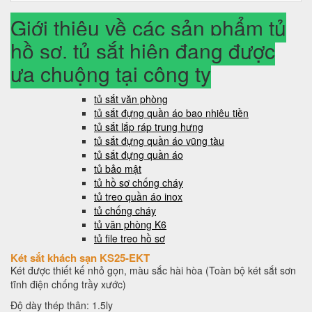
Giới thiệu về các sản phẩm tủ
hồ sơ, tủ sắt hiện đang được
ưa chuộng tại công ty
tủ sắt văn phòng
tủ sắt đựng quần áo bao nhiêu tiền
tủ sắt lắp ráp trung hưng
tủ sắt đựng quần áo vũng tàu
tủ sắt đựng quần áo
tủ bảo mật
tủ hồ sơ chống cháy
tủ treo quần áo inox
tủ chống cháy
tủ văn phòng K6
tủ file treo hồ sơ
Két sắt khách sạn KS25-EKT
Két được thiết kế nhỏ gọn, màu sắc hài hòa (Toàn bộ két sắt sơn
tĩnh điện chống trầy xước)
Độ dày thép thân: 1.5ly