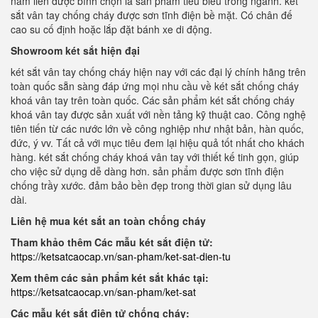
năm liền được bình chọn là sản phẩm tiêu biểu trong ngành. két
sắt vân tay chống cháy được sơn tĩnh điện bề mặt. Có chân đế
cao su cố định hoặc lắp đặt bánh xe di động.
Showroom két sắt hiện đại
két sắt vân tay chống cháy hiện nay với các đại lý chính hãng trên
toàn quốc sẵn sàng đáp ứng mọi nhu cầu về két sắt chống cháy
khoá vân tay trên toàn quốc. Các sản phẩm két sắt chống cháy
khoá vân tay được sản xuất với nền tảng kỹ thuật cao. Công nghệ
tiên tiến từ các nước lớn về công nghiệp như nhật bản, hàn quốc,
đức, ý vv. Tất cả với mục tiêu đem lại hiệu quả tốt nhất cho khách
hàng. két sắt chống cháy khoá vân tay với thiết kế tinh gọn, giúp
cho việc sử dụng dễ dàng hơn. sản phẩm được sơn tĩnh điện
chống trầy xước. đảm bảo bền đẹp trong thời gian sử dụng lâu
dài.
Liên hệ mua két sắt an toàn chống cháy
Tham khảo thêm Các mẫu két sắt điện tử:
https://ketsatcaocap.vn/san-pham/ket-sat-dien-tu
Xem thêm các sản phẩm két sắt khác tại:
https://ketsatcaocap.vn/san-pham/ket-sat
Các mẫu két sắt điện tử chống cháy: