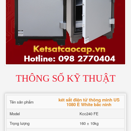
THÔNG SỐ KỸ THUẬT
két sắt điện tử thông minh US
Tên sản phẩm
1080 E White bắc ninh
Model
Kcc240 FE
Trọng lượng
160 ± 10kg