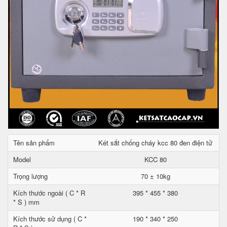
Tên sản phẩm
Két sắt chống cháy kcc 80 đen điện tử
Model
KCC 80
Trọng lượng
70 ± 10kg
Kích thước ngoài ( C * R
395 * 455 * 380
* S ) mm
Kích thước sử dụng ( C *
190 * 340 * 250