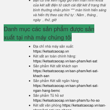
Bạn có thể xem ngày giờ trên màn hình khoá
của két sắt điện tử cách cài đặt két ở trạng thái
bình thường nhấn phím "*" màn hình hiển sáng
và hiển thị theo các thứ tự : Năm , tháng ,
ngày , thứ, giờ
Danh mục các sản phẩm được sản
xuất tại nhà máy chúng tôi
Địa chỉ nhà máy sản xuất:
https://ketsatcaocap.vn
Két sắt an toàn chính hãng:
https://ketsatcaocap.vn/san-pham/ket-sat
Sản phẩm Két sắt khách sạn
https://ketsatcaocap.vn/san-pham/ket-sat-
khach-san
Sản phẩm Két sắt ngân hàng
https://ketsatcaocap.vn/san-pham/ket-sat-
ngan-hang-bemc
Sản phẩm Tủ hồ sơ
https://ketsatcaocap.vn/san-pham/tu-ho-so
Két sắt văn phòng
https://ketsatcaocap.vn/san-