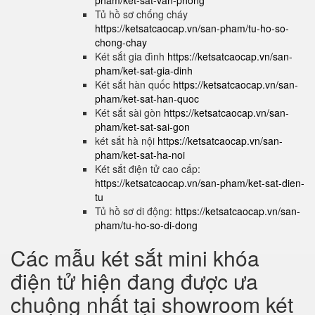
pham/ket-sat-van-phong
Tủ hồ sơ chống cháy
https://ketsatcaocap.vn/san-pham/tu-ho-so-
chong-chay
Két sắt gia đình
https://ketsatcaocap.vn/san-
pham/ket-sat-gia-dinh
Két sắt hàn quốc
https://ketsatcaocap.vn/san-
pham/ket-sat-han-quoc
Két sắt sài gòn
https://ketsatcaocap.vn/san-
pham/ket-sat-sai-gon
két sắt hà nội
https://ketsatcaocap.vn/san-
pham/ket-sat-ha-noi
Két sắt điện tử cao cấp:
https://ketsatcaocap.vn/san-pham/ket-sat-dien-
tu
Tủ hồ sơ di động:
https://ketsatcaocap.vn/san-
pham/tu-ho-so-di-dong
Các mẫu két sắt mini khóa
điện tử hiện đang được ưa
chuộng nhất tại showroom két