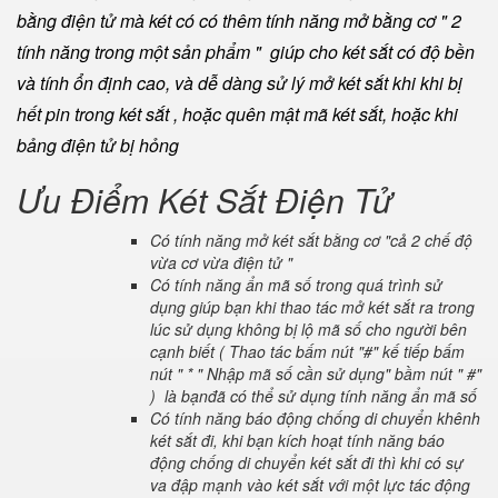
bằng điện tử mà két có có thêm tính năng mở bằng cơ " 2
tính năng trong một sản phẩm " giúp cho két sắt có độ bền
và tính ổn định cao, và dễ dàng sử lý mở két sắt khi khi bị
hết pin trong két sắt , hoặc quên mật mã két sắt, hoặc khi
bảng điện tử bị hỏng
Ưu Điểm Két Sắt Điện Tử
Có tính năng mở két sắt bằng cơ "cả 2 chế độ
vừa cơ vừa điện tử "
Có tính năng ẩn mã số trong quá trình sử
dụng giúp bạn khi thao tác mở két sắt ra trong
lúc sử dụng không bị lộ mã số cho người bên
cạnh biết ( Thao tác bấm nút "#" kế tiếp bấm
nút " * " Nhập mã số cần sử dụng" bầm nút " #"
) là bạnđã có thể sử dụng tính năng ẩn mã số
Có tính năng báo động chống di chuyển khênh
két sắt đi, khi bạn kích hoạt tính năng báo
động chống di chuyển két sắt đi thì khi có sự
va đập mạnh vào két sắt với một lực tác động