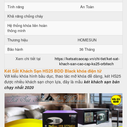
Tính năng
An Toàn
Khả năng chống cháy
Hệ thống khóa liên hoàn
thông minh
Thương hiệu
HOMESUN
Bảo hành
36 Tháng
Xem chi tiết tại
https://ketsatcaocap.vn/chi-tiet/ket-sat-
khach-san-cao-cap-ks25-orbitech
Két Sắt Khách Sạn HS25 BDD Black khóa điện tử
Với kiểu khóa hình bầu dục, thao tác mở khóa đễ dàng, két HS25
được nhiều khách sạn chọn lựa, đây là mẫu
két khách sạn bán
chạy nhất 2020