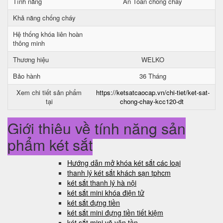
Tính năng
An Toàn chống cháy
Khả năng chống cháy
Hệ thống khóa liên hoàn
thông minh
Thương hiệu
WELKO
Bảo hành
36 Tháng
Xem chi tiết sản phẩm
https://ketsatcaocap.vn/chi-tiet/ket-sat-
tại
chong-chay-kcc120-dt
Giới thiệu về tính năng sản
phẩm két sắt
Hướng dẫn mở khóa két sắt các loại
thanh lý két sắt khách sạn tphcm
két sắt thanh lý hà nội
két sắt mini khóa điện tử
két sắt đựng tiền
két sắt mini đựng tiền tiết kiệm
két sắt mini võ văn tần