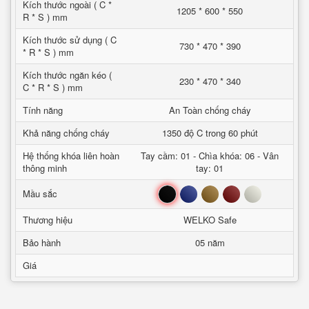
Kích thước ngoài ( C *
1205 * 600 * 550
R * S ) mm
Kích thước sử dụng ( C
730 * 470 * 390
* R * S ) mm
Kích thước ngăn kéo (
230 * 470 * 340
C * R * S ) mm
Tính năng
An Toàn chống cháy
Khả năng chống cháy
1350 độ C trong 60 phút
Hệ thống khóa liên hoàn
Tay cầm: 01 - Chìa khóa: 06 - Vân
thông minh
tay: 01
Đen
Xanh
Nâu
Đỏ
Trắng
Mầu sắc
Thương hiệu
WELKO Safe
Bảo hành
05 năm
Giá