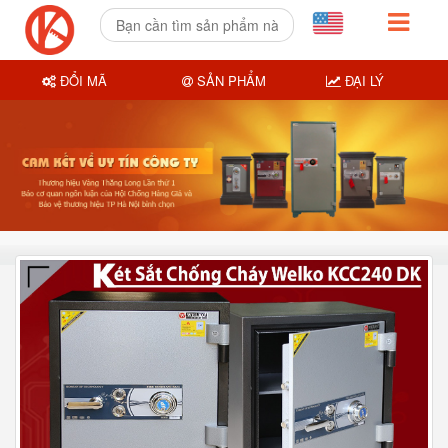
ĐỔI MÃ
SẢN PHẨM
ĐẠI LÝ