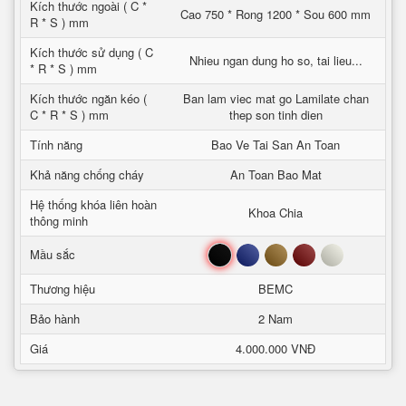
Kích thước ngoài ( C *
Cao 750 * Rong 1200 * Sou 600 mm
R * S ) mm
Kích thước sử dụng ( C
Nhieu ngan dung ho so, tai lieu...
* R * S ) mm
Kích thước ngăn kéo (
Ban lam viec mat go Lamilate chan
C * R * S ) mm
thep son tinh dien
Tính năng
Bao Ve Tai San An Toan
Khả năng chống cháy
An Toan Bao Mat
Hệ thống khóa liên hoàn
Khoa Chia
thông minh
Đen
Xanh
Nâu
Đỏ
Trắng
Mầu sắc
Thương hiệu
BEMC
Bảo hành
2 Nam
Giá
4.000.000 VNĐ