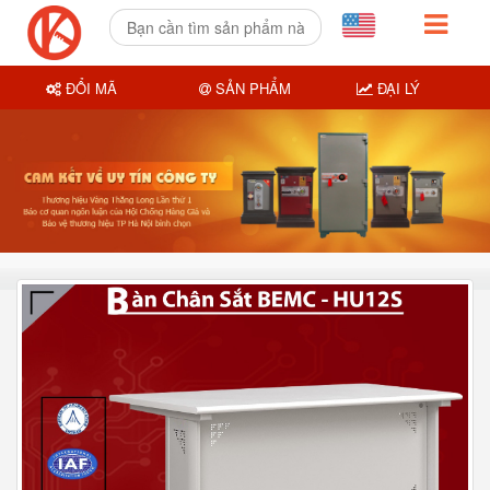
ĐỔI MÃ
SẢN PHẨM
ĐẠI LÝ