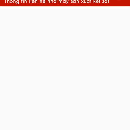
back
to
top