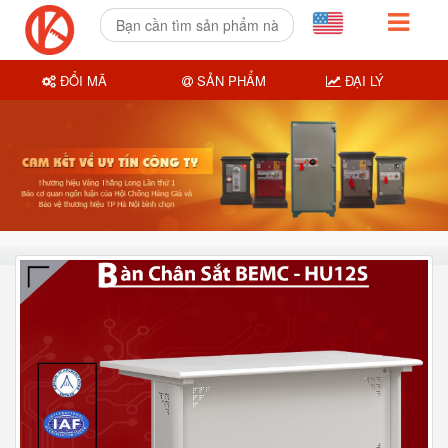
ĐỔI MÃ
SẢN PHẨM
ĐẠI LÝ