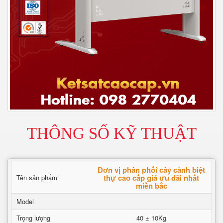
THÔNG SỐ KỸ THUẬT
Đơn vị phân phối cây cảnh biệt
thự cao cấp giá ưu đãi nhất
Tên sản phẩm
miền bắc
Model
Trọng lượng
40 ± 10Kg