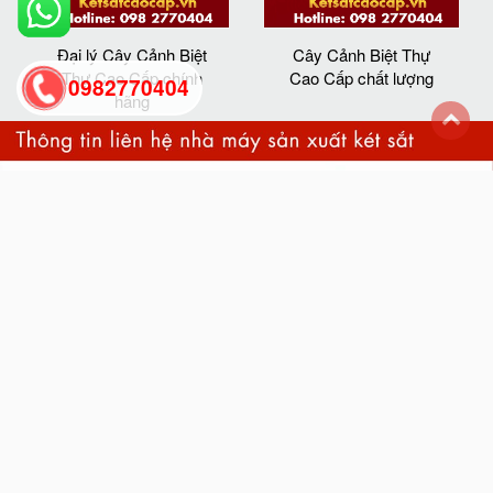
Đại lý Cây Cảnh Biệt
Cây Cảnh Biệt Thự
Thự Cao Cấp chính
Cao Cấp chất lượng
0982770404
hãng
back
to
top