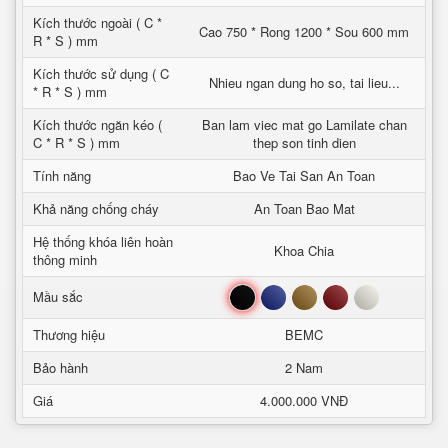
Kích thước ngoài ( C *
Cao 750 * Rong 1200 * Sou 600 mm
R * S ) mm
Kích thước sử dụng ( C
Nhieu ngan dung ho so, tai lieu...
* R * S ) mm
Kích thước ngăn kéo (
Ban lam viec mat go Lamilate chan
C * R * S ) mm
thep son tinh dien
Tính năng
Bao Ve Tai San An Toan
Khả năng chống cháy
An Toan Bao Mat
Hệ thống khóa liên hoàn
Khoa Chia
thông minh
Đen
Xanh
Nâu
Đỏ
Trắng
Mầu sắc
Thương hiệu
BEMC
Bảo hành
2 Nam
Giá
4.000.000 VNĐ