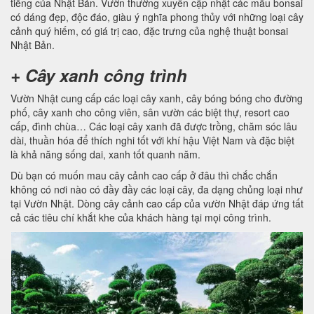
tiếng của Nhật Bản. Vườn thường xuyên cập nhật các mẫu bonsai
có dáng đẹp, độc đáo, giàu ý nghĩa phong thủy với những loại cây
cảnh quý hiếm, có giá trị cao, đặc trưng của nghệ thuật bonsai
Nhật Bản.
+ Cây xanh công trình
Vườn Nhật cung cấp các loại cây xanh, cây bóng bóng cho đường
phố, cây xanh cho công viên, sân vườn các biệt thự, resort cao
cấp, đình chùa… Các loại cây xanh đã được trồng, chăm sóc lâu
dài, thuần hóa để thích nghi tốt với khí hậu Việt Nam và đặc biệt
là khả năng sống dai, xanh tốt quanh năm.
Dù bạn có muốn mau cây cảnh cao cấp ở đâu thì chắc chắn
không có nơi nào có đầy đầy các loại cây, đa dạng chủng loại như
tại Vườn Nhật. Dòng cây cảnh cao cấp của vườn Nhật đáp ứng tất
cả các tiêu chí khắt khe của khách hàng tại mọi công trình.