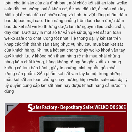
toàn cho tài sản của gia đình bạn, mỗi chiếc két sắt an toàn welko
safe đều có những loại ổ khóa cơ, ổ khóa điện tử, ổ khóa vân tay.
Mỗi loại ổ khóa đều có chức năng và tính ưu việt riêng nhằm đảm
bảo độ bảo mật cao. Tính năng chống trộm luôn luôn được đảm
bảo do két sắt welko thường được làm từ nguyên liệu chắc chắn,
dày dặn. Dưới đây là một số tư vấn để sử dụng két sắt an toàn
welko safe cho chất lượng tốt nhất. Hệ thống đại lý két sắt trên
khắp các tỉnh thành sẵn sàng phục vụ nhu cầu mua bán két sắt
của khách hàng. Khi mua két sắt chống cháy welko khoá vân tay
quý khách lưu ý không nên tham hàng rẻ mà mua phải những
hàng kém chất lượng, hàng không rõ nguồn gốc xuất xứ, hàng
không có tem bảo hành, giấy tờ chứng minh nguồn gốc chất
lượng sản phẩm. SẢn phẩm két sắt vân tay là một trong những
mẫu két sắt an toàn chống cháy thương hiệu welko safe của đại lý
uỷ quyền cung cấp két sắt hiện nay được khách hàng cả nước tin
dùng