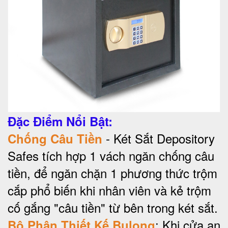
Đặc Điểm Nổi Bật:
- Két Sắt Depository
Chống Câu Tiền
Safes tích hợp 1 vách ngăn chống câu
tiền, để ngăn chặn 1 phương thức trộm
cắp phổ biến khi nhân viên và kẻ trộm
cố gắng "câu tiền" từ bên trong két sắt.
: Khi cửa an
Bộ Phận Thiết Kế Bulong