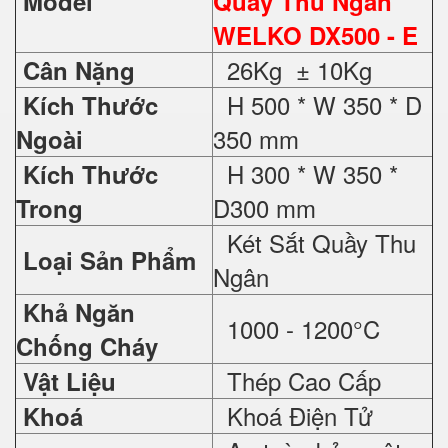
Model
Quầy Thu Ngân
WELKO DX500 - E
26Kg ± 10Kg
Cân Nặng
H 500 * W 350 * D
Kích Thước
350 mm
Ngoài
H 300 * W 350 *
Kích Thước
D300 mm
Trong
Két Sắt Quầy Thu
Loại Sản Phẩm
Ngân
Khả Ngăn
1000 - 1200°C
Chống Cháy
Thép Cao Cấp
Vật Liệu
Khoá Điện Tử
Khoá