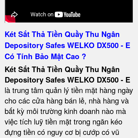
Két Sắt Thả Tiền Quầy Thu Ngân
Depository Safes WELKO DX500 - E
Có Tính Bảo Mật Cao ?
Két Sắt Thả Tiền Quầy Thu Ngân
Depository Safes WELKO DX500 - E
là trung tâm quản lý tiền mặt hàng ngày
cho các cửa hàng bán lẻ, nhà hàng và
bất kỳ môi trường kinh doanh nào mà
việc tích luỹ tiền mặt trong ngăn kéo
đựng tiền có nguy cơ bị cướp có vũ