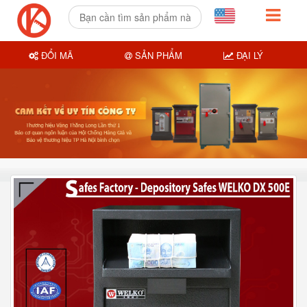
ĐỔI MÃ
SẢN PHẨM
ĐẠI LÝ