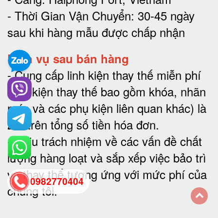
- Thời Gian Vận Chuyển: 30-45 ngày
sau khi hàng mẫu được chấp nhận
Dịch vụ sau bán hàng
-
Cung cấp linh kiện thay thế miễn phí
(linh kiện thay thế bao gồm khóa, nhãn
mác và các phụ kiện liên quan khác) là
2% trên tổng số tiền hóa đơn
.
-
Chịu trách nhiệm về các vấn đề chất
lượng hàng loạt và sắp xếp việc bảo trì
và thay thế tương ứng với mức phí của
0982770404
chúng tôi
.
back