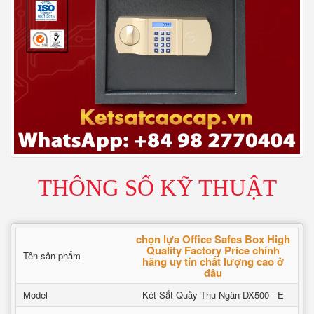
THÔNG SỐ KỸ THUẬT
chọn lựa Office Safes Box High
Quality Factory Price chính
Tên sản phẩm
hãng uy tín chất lượng cao ở
đâu
Model
Két Sắt Quầy Thu Ngân DX500 - E