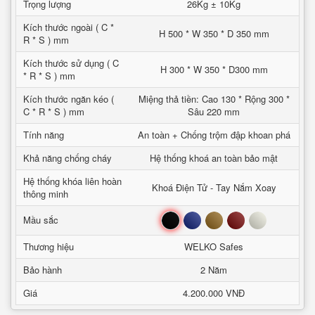
Trọng lượng
26Kg ± 10Kg
Kích thước ngoài ( C *
H 500 * W 350 * D 350 mm
R * S ) mm
Kích thước sử dụng ( C
H 300 * W 350 * D300 mm
* R * S ) mm
Kích thước ngăn kéo (
Miệng thả tiền: Cao 130 * Rộng 300 *
C * R * S ) mm
Sâu 220 mm
Tính năng
An toàn + Chống trộm đập khoan phá
Khả năng chống cháy
Hệ thống khoá an toàn bảo mật
Hệ thống khóa liên hoàn
Khoá Điện Tử - Tay Nắm Xoay
thông minh
Đen
Xanh
Nâu
Đỏ
Trắng
Mầu sắc
Thương hiệu
WELKO Safes
Bảo hành
2 Năm
Giá
4.200.000 VNĐ