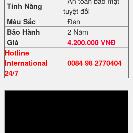
An toàn bảo mật
Tính Năng
tuyệt đối
Đen
Màu Sắc
2 Năm
Bảo Hành
Giá
4.200.000 VNĐ
Hotline
International
0084 98 2770404
24/7