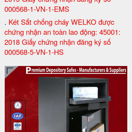
000568-1-VN-1-EMS
.
Két Sắt chống cháy WELKO được
chứng nhận an toàn lao động: 45001:
2018 Giấy chứng nhận đăng ký số
000568-5-VN-1-HS