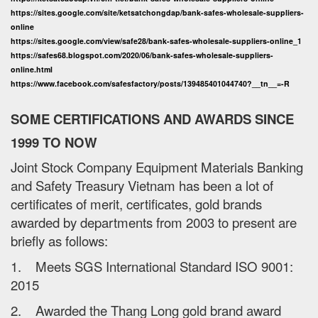
https://sites.google.com/site/ketsatchongdap/bank-safes-wholesale-suppliers-
online
https://sites.google.com/view/safe28/bank-safes-wholesale-suppliers-online_1
https://safes68.blogspot.com/2020/06/bank-safes-wholesale-suppliers-
online.html
https://www.facebook.com/safesfactory/posts/139485401044740?__tn__=-R
SOME CERTIFICATIONS AND AWARDS SINCE
1999 TO NOW
Joint Stock Company Equipment Materials Banking
and Safety Treasury Vietnam has been a lot of
certificates of merit, certificates, gold brands
awarded by departments from 2003 to present are
briefly as follows:
1. Meets SGS International Standard ISO 9001:
2015
2. Awarded the Thang Long gold brand award