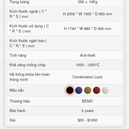
Trọng lượng
550 ± 10Kg
Kích thước ngoài ( C *
H 2000 * W 1000 * D 650 mm
R * S ) mm
Kích thước sử dụng ( C
H 1740 * W 880 * D 400 mm
* R * S ) mm
Kích thước ngăn kéo (
C * R * S ) mm
Tính năng
Anti-theft
Khả năng chống cháy
1000 - 1200°C
Hệ thống khóa liên hoàn
Combination Lock
thông minh
Đen
Xanh
Nâu
Đỏ
Trắng
Mầu sắc
Thương hiệu
BEMC
Bảo hành
5 years
Giá
$50 - $1000