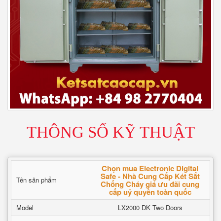
THÔNG SỐ KỸ THUẬT
Chọn mua Electronic Digital
Safe - Nhà Cung Cấp Két Sắt
Tên sản phẩm
Chống Cháy giá ưu đãi cung
cấp uỷ quyền toàn quốc
Model
LX2000 DK Two Doors