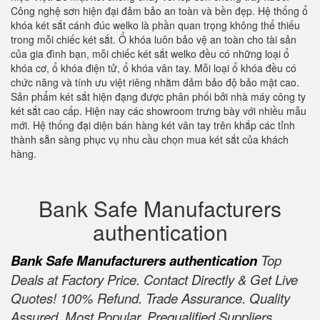
Công nghệ sơn hiện đại đảm bảo an toàn và bền đẹp. Hệ thống ổ
khóa két sắt cánh đúc welko là phần quan trọng không thể thiếu
trong mỗi chiếc két sắt. Ổ khóa luôn bảo vệ an toàn cho tài sản
của gia đình bạn, mỗi chiếc két sắt welko đều có những loại ổ
khóa cơ, ổ khóa điện tử, ổ khóa vân tay. Mỗi loại ổ khóa đều có
chức năng và tính ưu việt riêng nhằm đảm bảo độ bảo mật cao.
Sản phẩm két sắt hiện đạng được phân phối bởi nhà máy công ty
két sắt cao cấp. Hiện nay các showroom trưng bày với nhiều mẫu
mới. Hệ thống đại diện bán hàng két vân tay trên khắp các tỉnh
thành sẵn sàng phục vụ nhu cầu chọn mua két sắt của khách
hàng.
Bank Safe Manufacturers
authentication
Bank Safe Manufacturers authentication
Top
Deals at Factory Price. Contact Directly & Get Live
Quotes! 100% Refund. Trade Assurance. Quality
Assured. Most Popular. Prequalified Suppliers.