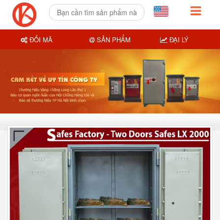
ĐỔI MÃ
SẢN PHẨM
ĐẠI LÝ