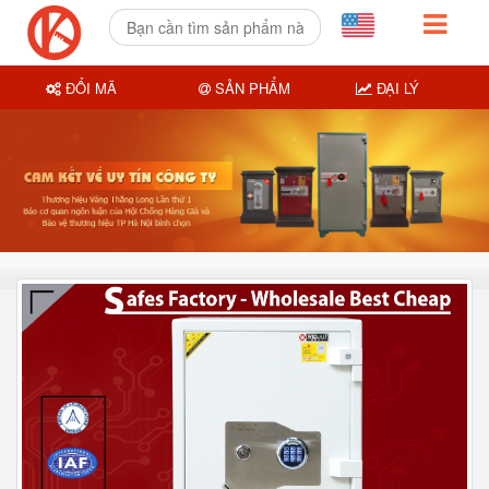
ĐỔI MÃ
SẢN PHẨM
ĐẠI LÝ