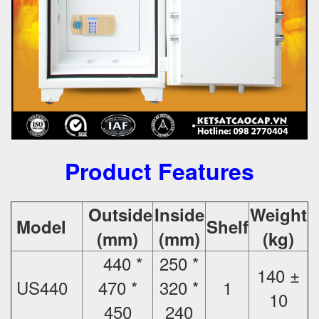
Product Features
Outside
Inside
Weight
Model
Shelf
(mm)
(mm)
(kg)
440 *
250 *
140 ±
US440
470 *
320 *
1
10
450
240