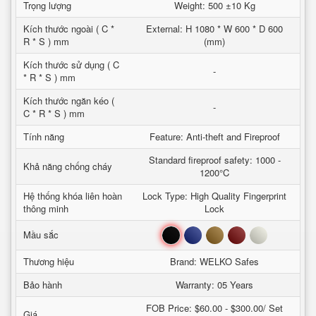
Trọng lượng
Weight: 500 ±10 Kg
Kích thước ngoài ( C *
External: H 1080 * W 600 * D 600
R * S ) mm
(mm)
Kích thước sử dụng ( C
-
* R * S ) mm
Kích thước ngăn kéo (
-
C * R * S ) mm
Tính năng
Feature: Anti-theft and Fireproof
Standard fireproof safety: 1000 -
Khả năng chống cháy
1200°C
Hệ thống khóa liên hoàn
Lock Type: High Quality Fingerprint
thông minh
Lock
Đen
Xanh
Nâu
Đỏ
Trắng
Mầu sắc
Thương hiệu
Brand: WELKO Safes
Bảo hành
Warranty: 05 Years
FOB Price: $60.00 - $300.00/ Set
Giá