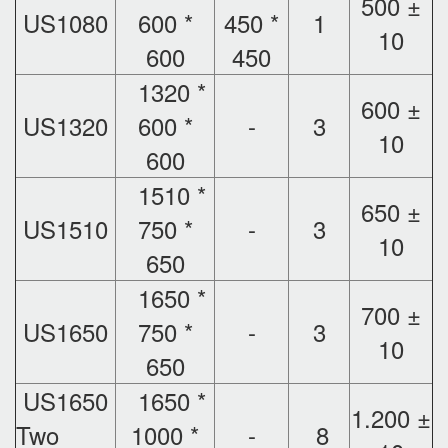
500 ±
US1080
600 *
450 *
1
10
600
450
1320 *
600 ±
US1320
600 *
-
3
10
600
1510 *
650 ±
US1510
750 *
-
3
10
650
1650 *
700 ±
US1650
750 *
-
3
10
650
US1650
1650 *
1.200 ±
Two
1000 *
-
8