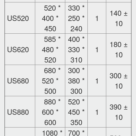
520 *
330 *
140 ±
US520
400 *
250 *
1
10
450
240
585 *
400 *
180 ±
US620
480 *
330 *
1
10
520
310
680 *
300 *
300 ±
US680
520 *
380 *
1
10
500
300
880 *
520 *
390 ±
US880
600 *
450 *
1
10
600
350
1080 *
700 *