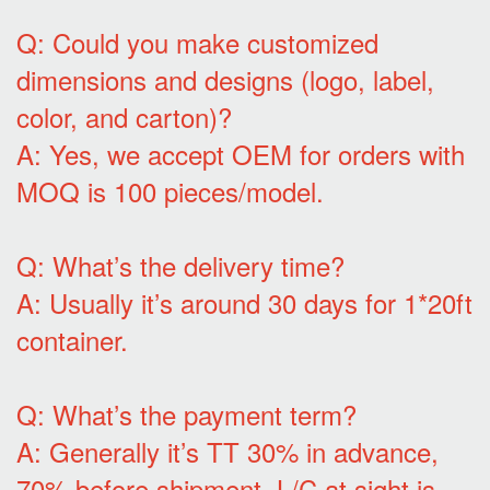
Q: Could you make customized
dimensions and designs (logo, label,
color, and carton)?
A: Yes, we accept OEM for orders with
MOQ is 100 pieces/model.
Q: What’s the delivery time?
A: Usually it’s around 30 days for 1*20ft
container.
Q: What’s the payment term?
A: Generally it’s TT 30% in advance,
70% before shipment. L/C at sight is