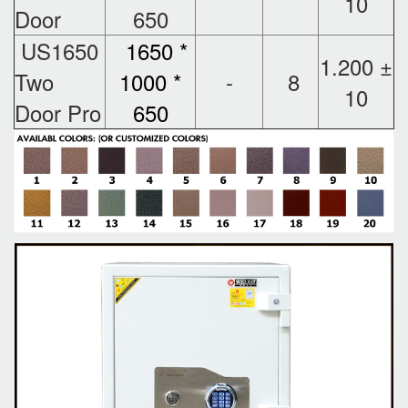
10
Door
650
US1650
1650 *
1.200 ±
Two
1000 *
-
8
10
Door Pro
650