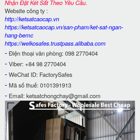
Nhận Đặt Két Sắt Theo Yêu Cầu.
Website công ty :
http://ketsatcaocap.vn
https://ketsatcaocap.vn/san-pham/ket-sat-ngan-
hang-bemc
https://welkosafes.trustpass.alibaba.com
-
Điện thoại văn phòng: 098 2770404
-
Viber: +84 98 2770404
-
WeChat ID: FactorySafes
-
Mã số thuế: 0101391913
-
Email: ketsatchongchay@gmail.com