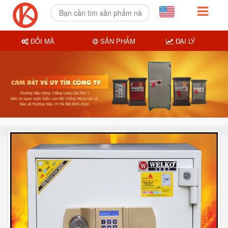
ĐỔI MÃ
SẢN PHẨM
ĐẠI LÝ