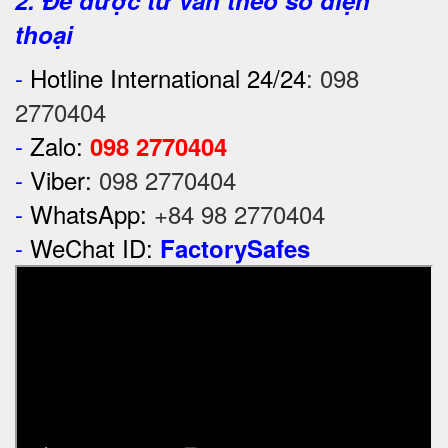
2. Để được tư vấn theo số điện
thoại
-
Hotline International 24/24
:
098
2770404
-
Zalo:
098 2770404
-
Viber:
098 2770404
-
WhatsApp:
+84 98 2770404
-
WeChat ID:
FactorySafes