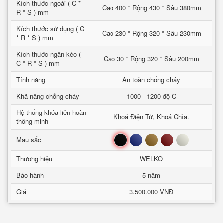
Kích thước ngoài ( C *
Cao 400 * Rộng 430 * Sâu 380mm
R * S ) mm
Kích thước sử dụng ( C
Cao 230 * Rộng 320 * Sâu 230mm
* R * S ) mm
Kích thước ngăn kéo (
Cao 30 * Rộng 320 * Sâu 200mm
C * R * S ) mm
Tính năng
An toàn chống cháy
Khả năng chống cháy
1000 - 1200 độ C
Hệ thống khóa liên hoàn
Khoá Điện Tử, Khoá Chìa.
thông minh
Đen
Xanh
Nâu
Đỏ
Trắng
Mầu sắc
Thương hiệu
WELKO
Bảo hành
5 năm
Giá
3.500.000 VNĐ