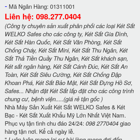
-
Mã Ngân Hàng: 01311001
Liên hệ: 098.277.0404
(Công ty chuyên sản xuất phân phối các loại Két Sắt
WELKO Safes cho các công ty, Két Sắt Gia Đình,
Két Sắt Hàn Quốc, Két Sắt Văn Phòng, Két Sắt
Chống Cháy, Két Sắt Mini, Két Sắt Thu Ngân, Két
Sắt Thả Tiền Quầy Thu Ngân, Két Sắt khách sạn,
Két sắt ngân hàng, Két Sắt Cánh Đúc, Két Sắt An
Toàn, Két Sắt Siêu Cường, Két Sắt Chống Đập
Khoan Phá, Két Sắt Bảo Mật, Két Sắt Đựng Hồ Sơ,
Safes... Nhận đặt Két Sắt lắp đặt cho các công trình
chung cư, bệnh viện.....(giá rẻ tận gốc )
Nhà Máy Sản Xuất Két Sắt WELKO Safes & Két
Bạc - Két Sắt Xuất Khẩu Mỹ Lớn Nhất Việt Nam.
Phục vụ tận tình chu đáo 24/24:
098 2770404
giao
hàng tận nơi. Kể cả ngày lễ.
"
Luôn luôn mang lại sự hài lòng mong đợi đến