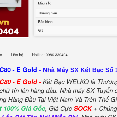
Mầu sắc
Thương hiệu
Bảo hành
Giá
eo
Liên hệ
Hotline: 0986 330404
C80 - E Gold
-
Nhà Máy SX Két Bạc Số 
80 - E Gold -
Két Bạc WELKO là Thương
 chữ tín lên hàng đầu. Nhà máy SX Tuyển đ
ếng Hàng Đầu Tại Việt Nam Và Trên Thế Gi
t 100% Giá Gốc
, Giá Cực
SOCK
+ Chúng 