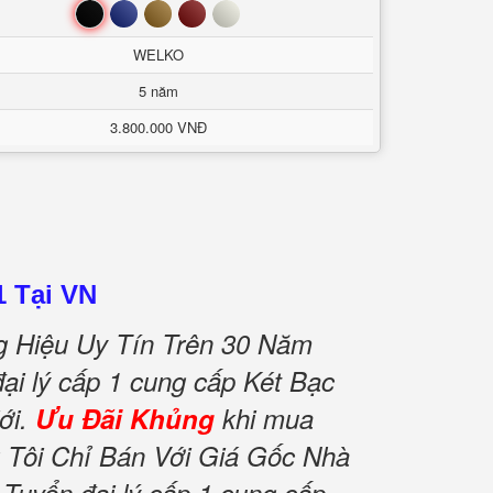
Đen
Xanh
Nâu
Đỏ
Trắng
WELKO
5 năm
3.800.000 VNĐ
1 Tại VN
 Hiệu Uy Tín Trên 30 Năm
ại lý cấp 1 cung cấp Két Bạc
ới.
Ưu Đãi Khủng
khi mua
Tôi Chỉ Bán Với Giá Gốc Nhà