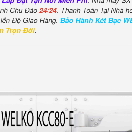
 Lắp Đặt Tận Nơi Miễn Phí
. Nhà máy SX 
Tình Chu Đáo
24/24
. Thanh Toán Tại Nhà h
Tiến Độ Giao Hàng.
Bảo Hành Két Bạc W
m Trọn Đời
.