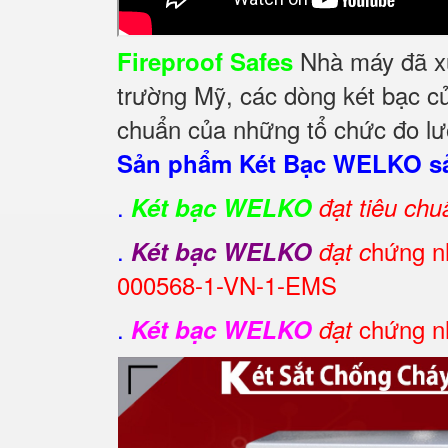
Nhà máy đã xuấ
Fireproof Safes
trường Mỹ, các dòng két bạc củ
chuẩn của những tổ chức đo lườ
Sản phẩm Két Bạc WELKO sả
.
Két bạc WELKO
đạt tiêu ch
.
hứng nh
Két bạc WELKO
đạt c
000568-1-VN-1-EMS
.
chứng nh
Két bạc WELKO
đạt