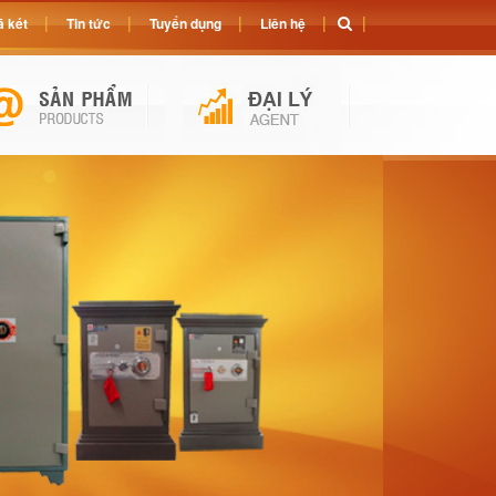
 két
Tin tức
Tuyển dụng
Liên hệ