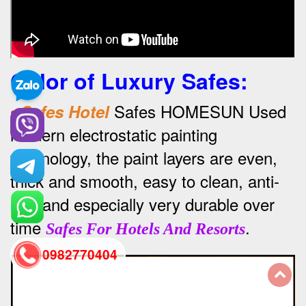
Color of Luxury Safes
:
•
Safes HOMESUN Used
Safes Hotel
modern electrostatic painting
technology, the paint layers are even,
thick and smooth, easy to clean, anti-
rust and especially very durable over
time
.
Safes For Hotels And Resorts
0982770404
back