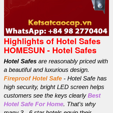
Highlights of Hotel Safes
HOMESUN - Hotel Safes
Hotel Safes
are reasonably priced with
a beautiful and luxurious design.
Fireproof Hotel Safe
-
Hotel Safe has
high security, bright LED screen helps
customers see the keys clearly
Best
Hotel Safe For Home
.
That's why
many 3 - 6 star hotels equip their