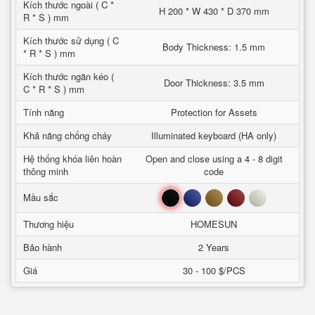
Kích thước ngoài ( C *
H 200 * W 430 * D 370 mm
R * S ) mm
Kích thước sử dụng ( C
Body Thickness: 1.5 mm
* R * S ) mm
Kích thước ngăn kéo (
Door Thickness: 3.5 mm
C * R * S ) mm
Tính năng
Protection for Assets
Khả năng chống cháy
Illuminated keyboard (HA only)
Hệ thống khóa liên hoàn
Open and close using a 4 - 8 digit
thông minh
code
Đen
Xanh
Nâu
Đỏ
Trắng
Mầu sắc
Thương hiệu
HOMESUN
Bảo hành
2 Years
Giá
30 - 100 $/PCS