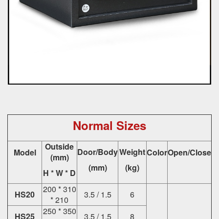
Normal Sizes
Outside
Door/Body
Weight
Model
Color
Open/Close
(mm)
(mm)
(kg)
H * W * D
200 * 310
HS20
3.5 / 1.5
6
* 210
250 * 350
HS25
3.5 / 1.5
8