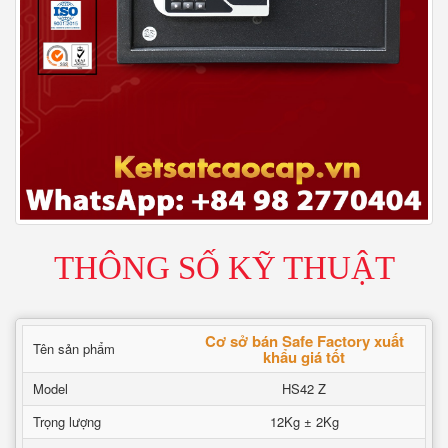
THÔNG SỐ KỸ THUẬT
Cơ sở bán Safe Factory xuất
Tên sản phẩm
khẩu giá tốt
Model
HS42 Z
Trọng lượng
12Kg ± 2Kg