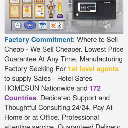
Where to Sell
Factory Commitment:
Cheap - We Sell Cheaper.
Lowest Price
Guarantee At Any Time.
Manufacturing
Factory Seeking For
1st level agents
to supply Safes - Hotel Safes
HOMESUN Nationwide and
172
.
Dedicated
Support and
Countries
Thoughtful Consulting 24/24.
Pay At
Home or at Office.
Professional
attentive service, Guaranteed Delivery