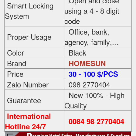
Open and close
Smart Locking
using a 4 - 8 digit
System
code
Office, bank,
Proper Usage
agency, family
,...
Color
Black
Brand
HOMESUN
Price
3
0 - 100 $/PCS
Zalo Number
098 2770404
New 100% - High
Guarantee
Quality
International
0084 98 2770404
Hotline 24/7