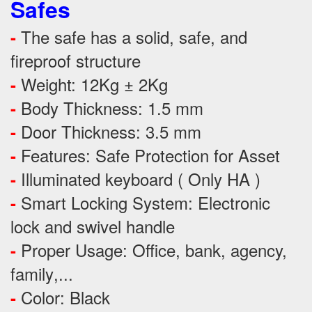
Safes
The safe has a solid, safe, and
-
fireproof structure
Weight: 12Kg ± 2Kg
-
Body Thickness: 1.5 mm
-
Door Thickness: 3.5 mm
-
Features:
Safe Protection
for
Asset
-
Illuminated keyboard ( Only HA )
-
Smart Locking System: Electronic
-
lock and swivel handle
Proper Usage:
Office, bank, agency,
-
family
,...
Color: Black
-