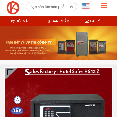
ĐỔI MÃ
SẢN PHẨM
ĐẠI LÝ