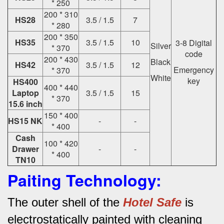
* 250
200 * 310
HS28
3.5 / 1.5
7
* 280
200 * 350
HS35
3.5 / 1.5
10
3-8 Digital
Silver
* 370
code
200 * 430
Black
HS42
3.5 / 1.5
12
Emergency
* 370
White
key
HS400
400 * 440
Laptop
3.5 / 1.5
15
* 370
15.6 inch
150 * 400
HS15 NK
-
-
* 400
Cash
100 * 420
Drawer
-
-
* 400
TN10
Paiting Technology:
The outer shell of the
Hotel Safe
is
electrostatically painted with cleaning