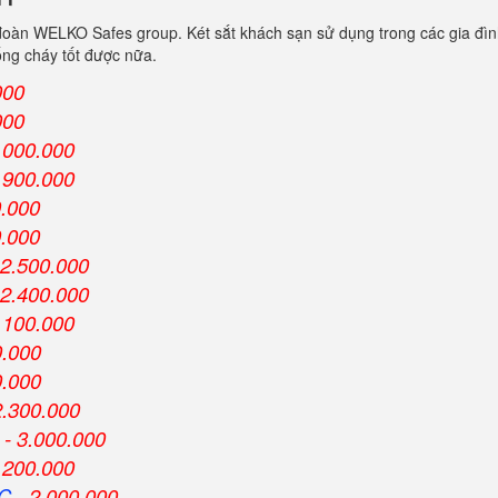
đoàn WELKO Safes group. Két sắt khách sạn sử dụng trong các gia đìn
ống cháy tốt được nữa.
000
000
.000.000
.900.000
0.000
0.000
 2.500.000
 2.400.000
.100.000
0.000
0.000
2.300.000
- 3.000.000
.200.000
AC
- 2.000.000