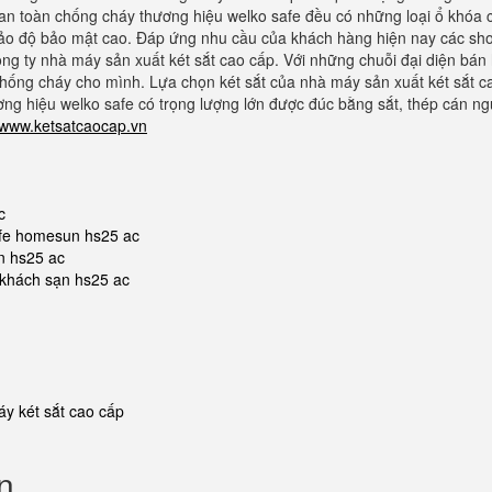
t an toàn chống cháy thương hiệu welko safe đều có những loại ổ khóa c
bảo độ bảo mật cao. Đáp ứng nhu cầu của khách hàng hiện nay các s
ng ty nhà máy sản xuất két sắt cao cấp. Với những chuỗi đại diện bán 
 chống cháy cho mình. Lựa chọn két sắt của nhà máy sản xuất két sắt c
g hiệu welko safe có trọng lượng lớn được đúc bằng sắt, thép cán ngu
www.ketsatcaocap.vn
c
safe homesun hs25 ac
n hs25 ac
t khách sạn hs25 ac
y két sắt cao cấp
n