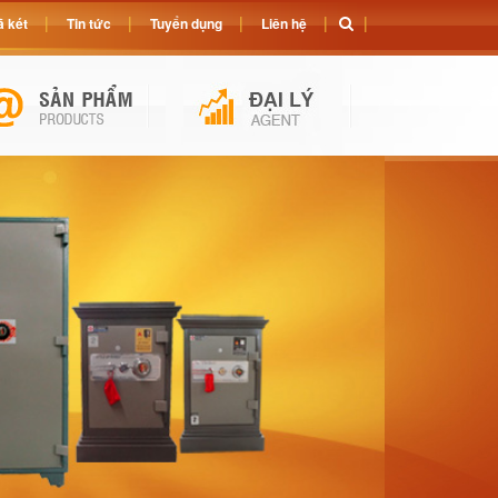
 két
Tin tức
Tuyển dụng
Liên hệ