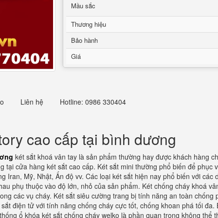
Mầu sắc
Thương hiệu
Bảo hành
Giá
eo
Liên hệ
Hotline: 0986 330404
ory cao cấp tại bình dương
ương
két sắt khoá vân tay là sản phẩm thường hay được khách hàng ch
g tại cửa hàng két sắt cao cấp. Két sắt mini thường phổ biến để phục
ng Iran, Mỹ, Nhật, Ấn độ vv. Các loại két sắt hiện nay phổ biến với các
hau phụ thuộc vào độ lớn, nhỏ của sản phẩm. Két chống cháy khoá vân
rong các vụ cháy. Két sắt siêu cường trang bị tính năng an toàn chống 
t sắt điện tử với tính năng chống cháy cực tốt, chống khoan phá tối đa.
hống ổ khóa két sắt chống cháy welko là phần quan trọng không thể th