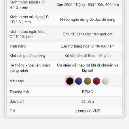
Kích thước ngoài ( C *
Cao 2500 * Rộng 1500 * Sâu 600 mm
R * S ) mm
Kích thước sử dụng ( C
Nhiều ngăn đựng đồ đạc dễ dàng
* R * S ) mm
Kích thước ngăn kéo (
Chịu tải từ 300kg trên một đợt
C * R * S ) mm
Tính năng
Lưu trữ hàng hoá từ 10-100 năm
Khả năng chống cháy
Kệ sắt bền bỉ theo thời gian
Hệ thống khóa liên hoàn
Ưu điểm dễ tháo rời khi di chuyển và
thông minh
lắp đặt
Đen
Xanh
Nâu
Đỏ
Trắng
Mầu sắc
Thương hiệu
BEMC
Bảo hành
02 năm
Giá
7,200,000 VNĐ