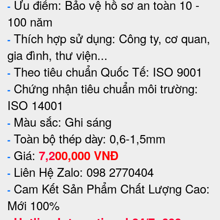
Ưu điểm: Bảo vệ hồ sơ an toàn 10 -
-
100 năm
Thích hợp sử dụng: Công ty, cơ quan,
-
gia đình, thư viện...
Theo tiêu chuẩn Quốc Tế: ISO 9001
-
Chứng nhận tiêu chuẩn môi trường:
-
ISO 14001
Màu sắc: Ghi sáng
-
Toàn bộ thép dày: 0,6-1,5mm
-
Giá:
7,2
00,000
VNĐ
-
Liên Hệ Zalo: 098 2770404
-
Cam Kết Sản Phẩm Chất Lượng Cao:
-
Mới 100%