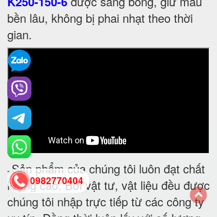
được sáng bóng, giữ màu
K250-150-6
bền lâu, không bị phai nhạt theo thời
gian.
Sản phẩm của chúng tôi luôn đạt chất
-
0982770404
lượng cao. Bởi vật tư, vật liệu đều được
chúng tôi nhập trực tiếp từ các công ty
back