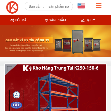
ĐỔI MÃ
SẢN PHẨM
ĐẠI LÝ