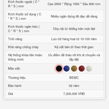
Kích thước ngoài ( C *
Cao 2500 * Rộng 1500 * Sâu 600 mm
R * S ) mm
Kích thước sử dụng ( C
Nhiều ngăn đựng đồ đạc dễ dàng
* R * S ) mm
Kích thước ngăn kéo (
Chịu tải từ 300kg trên một đợt
C * R * S ) mm
Tính năng
Lưu trữ hàng hoá từ 10-100 năm
Khả năng chống cháy
Kệ sắt bền bỉ theo thời gian
Hệ thống khóa liên hoàn
Ưu điểm dễ tháo rời khi di chuyển và
thông minh
lắp đặt
Đen
Xanh
Nâu
Đỏ
Trắng
Mầu sắc
Thương hiệu
BEMC
Bảo hành
02 năm
Giá
7,200,000 VNĐ