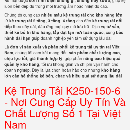
Bề mặt được
sơn tĩnh điện chống gỉ, chống trầy xước
, giúp kệ
luôn bền đẹp dù trong môi trường ẩm hoặc nhiệt độ cao.
Chúng tôi cung cấp
nhiều mẫu kệ trung tải cho kho hàng lớn
,
từ
kệ trung tải 2 tầng, 3 tầng, 4 tầng
cho đến
kệ trung tải nối
tiếp
theo dãy dài, đáp ứng mọi quy mô lưu trữ. Dịch vụ
tư vấn,
thiết kế bố trí kho hàng
,
lắp đặt tận nơi toàn quốc
, cùng
bảo
hành dài hạn
giúp doanh nghiệp yên tâm sử dụng lâu dài.
Là
đơn vị sản xuất và phân phối kệ trung tải uy tín tại Việt
Nam
, chúng tôi cam kết mang đến
sản phẩm chất lượng cao,
chịu lực tốt, giá thành hợp lý
, góp phần
nâng cao hiệu quả
quản lý kho hàng
, tối ưu không gian và chi phí vận hành cho
doanh nghiệp. Đây là lựa chọn hoàn hảo cho những
kho hàng
lớn cần hệ thống kệ bền, chắc và hiệu quả sử dụng lâu dài
Kệ Trung Tải K250-150-6
- Nơi Cung Cấp Uy Tín Và
Chất Lượng Số 1 Tại Việt
Nam