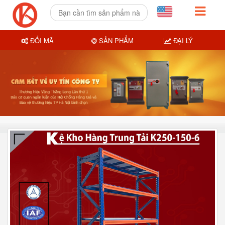
ĐỔI MÃ
SẢN PHẨM
ĐẠI LÝ