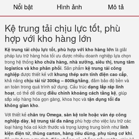
Nổi bật
Hình ảnh
Mô tả
Kệ trung tải chịu lực tốt, phù
hợp với kho hàng lớn
Kệ trung tải chịu lực tốt, phù hợp với kho hàng lớn
là giải
pháp lưu trữ hàng hóa tối ưu được nhiều doanh nghiệp lựa chọn
trong hệ thống
kho chứa hàng, nhà xưởng, siêu thị, trung tâm
logistics và kho phân phối
. Sản phẩm
kệ trung tải công
nghiệp
được thiết kế với
khung thép sơn tĩnh điện cao cấp
,
khả năng
chịu tải từ 300kg – 800kg/tầng
, đảm bảo độ bền và
an toàn trong quá trình sử dụng. Cấu trúc
dạng lắp ráp linh
hoạt
, có thể dễ dàng
điều chỉnh khoảng cách tầng kệ
, giúp
sắp xếp hàng hóa gọn gàng, khoa học và
tận dụng tối đa
không gian kho
.
Với thiết kế
chân trụ Omega
,
sàn kệ tole hoặc ván ép công
nghiệp dày
,
kệ trung tải đa năng
phù hợp cho việc lưu trữ các
loại hàng hóa có kích thước và trọng lượng trung bình như
linh
kiện điện tử, thùng carton, hàng tiêu dùng, phụ tùng cơ khí
.