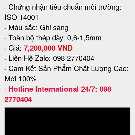
Chứng nhận tiêu chuẩn môi trường:
-
ISO 14001
Màu sắc: Ghi sáng
-
Toàn bộ thép dày: 0,6-1,5mm
-
Giá:
7,2
00,000
VNĐ
-
Liên Hệ Zalo: 098 2770404
-
Cam Kết Sản Phẩm Chất Lượng Cao:
-
Mới 100%
Hotline International 24/7: 098
-
2770404