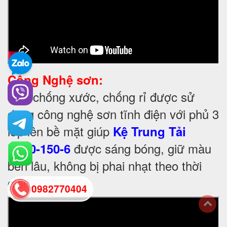
Công Nghệ sơn:
Để chống xước, chống rỉ được sử
-
dụng công nghệ sơn tĩnh điện với phủ 3
lớp lên bề mặt giúp
Kệ Trung Tải
được sáng bóng, giữ màu
K250-150-6
bền lâu, không bị phai nhạt theo thời
gian.
0982770404
back