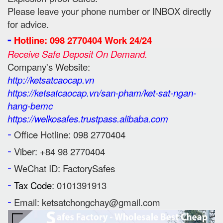
Please leave your phone number or INBOX directly
for advice.
-
Hotline: 098 2770404 Work 24/24
Receive Safe Deposit On Demand.
Company's Website:
http://ketsatcaocap.vn
https://ketsatcaocap.vn/san-pham/ket-sat-ngan-
hang-bemc
https://welkosafes.trustpass.alibaba.com
-
Office Hotline: 098 2770404
-
Viber: +84 98 2770404
-
WeChat ID: FactorySafes
-
Tax Code
: 0101391913
-
Email: ketsatchongchay@gmail.com