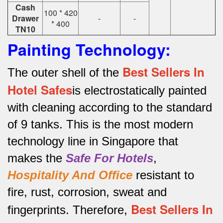
Cash
100 * 420
Drawer
-
-
* 400
TN10
Painting Technology:
Best Sellers In
The outer shell of the
Hotel Safes
is electrostatically painted
with cleaning according to the standard
of 9 tanks.
This is the most modern
technology line in Singapore that
makes the
Safe For Hotels
,
Hospitality And Office
resistant to
fire, rust, corrosion, sweat and
Best Sellers In
fingerprints.
Therefore,