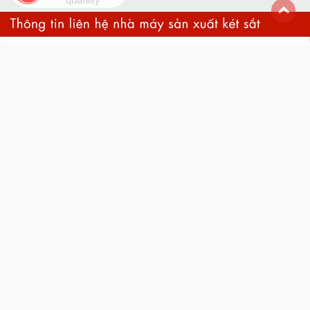
back
to
top