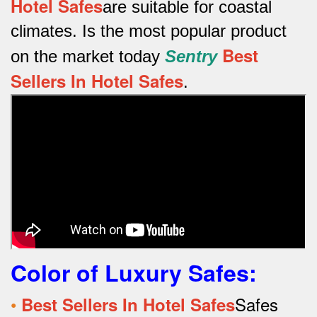
Hotel Safes
are suitable for coastal
climates.
Is the most popular product
Best
on the market today
Sentry
Sellers In Hotel Safes
.
Color of Luxury Safes
:
•
Safes
Best Sellers In Hotel Safes