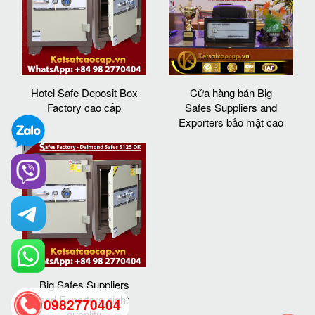
Hotel Safe Deposit Box
Cửa hàng bán Big
Factory cao cấp
Safes Suppliers and
Exporters bảo mật cao
Big Safes Suppliers
and Exporters hight
0982770404
quanlity