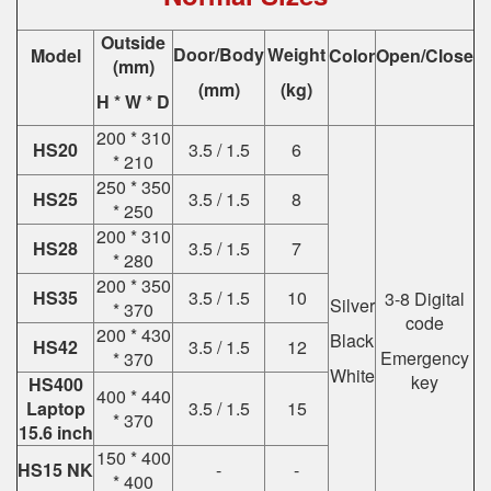
Outside
Door/Body
Weight
Model
Color
Open/Close
(mm)
(mm)
(kg)
H * W * D
200 * 310
HS20
3.5 / 1.5
6
* 210
250 * 350
HS25
3.5 / 1.5
8
* 250
200 * 310
HS28
3.5 / 1.5
7
* 280
200 * 350
HS35
3.5 / 1.5
10
3-8 Digital
Silver
* 370
code
200 * 430
Black
HS42
3.5 / 1.5
12
Emergency
* 370
White
key
HS400
400 * 440
Laptop
3.5 / 1.5
15
* 370
15.6 inch
150 * 400
HS15 NK
-
-
* 400