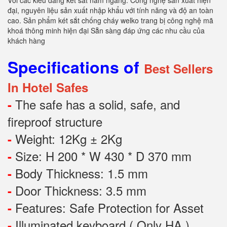
Với các kiểu dáng két sắt nằm ngang. Công nghệ sản xuất hiện
đại, nguyên liệu sản xuất nhập khẩu với tính năng và độ an toàn
cao. Sản phẩm két sắt chống cháy welko trang bị công nghệ mã
khoá thông minh hiện đại Sẵn sàng đáp ứng các nhu cầu của
khách hàng
Specifications of
Best Sellers
In Hotel Safes
The safe has a solid, safe, and
-
fireproof structure
Weight: 12Kg ± 2Kg
-
Size: H 200 * W 430 * D 370 mm
-
Body Thickness: 1.5 mm
-
Door Thickness: 3.5 mm
-
Features:
Safe Protection
for
Asset
-
Illuminated keyboard ( Only HA )
-