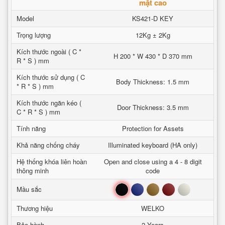
mật cao
Model
KS421-D KEY
Trọng lượng
12Kg ± 2Kg
Kích thước ngoài ( C *
H 200 * W 430 * D 370 mm
R * S ) mm
Kích thước sử dụng ( C
Body Thickness: 1.5 mm
* R * S ) mm
Kích thước ngăn kéo (
Door Thickness: 3.5 mm
C * R * S ) mm
Tính năng
Protection for Assets
Khả năng chống cháy
Illuminated keyboard (HA only)
Hệ thống khóa liên hoàn
Open and close using a 4 - 8 digit
thông minh
code
Đen
Xanh
Nâu
Đỏ
Trắng
Mầu sắc
Thương hiệu
WELKO
Bảo hành
2 Years