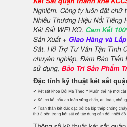
Két Sắt quận thanh khê KCC
Nghiệm. Công ty luôn đặt chữ 
Nhiều Thương Hiệu Nổi Tiếng 
Két Sắt WELKO.
Cam Kết 100
Sản Xuất +
Giao Hàng và Lắp 
Sắt. Hỗ Trợ Tư Vấn Tận Tình
chuyên nghiệp, Đảm Bảo Tiến
sử dụng,
Bảo Trì Sản Phẩm T
Đặc tính kỹ thuật két sắt qu
✔ Két sắt khóa Đổi Mã Theo Ý Muốn thế hệ mới cài 
✔ Két có kết cấu an toàn vững chắc, an toàn, chống
✔ Toàn thân két đúc đặc bởi ba lớp thép chống cháy c
thứ 3 bên trong két sắt có tác dụng cân đối nhiệt độ
Thông số kỹ thuật két sắt quậ