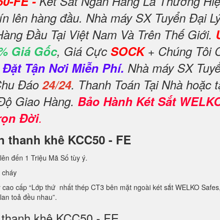
50-FE -
Két Sắt Ngân Hàng Là Thương Hiệ
tín lên hàng đầu. Nhà máy SX Tuyển Đại Lý
Hàng Đầu Tại Việt Nam Và Trên Thế Giới.
% Giá Gốc
, Giá Cực
SOCK
+ Chúng Tôi 
Đặt Tận Nơi Miễn Phí.
Nhà máy SX Tuyển
 Chu Đáo
24/24
. Thanh Toán Tại Nhà hoặc t
 Độ Giao Hàng.
Bảo Hành Két Sắt WELK
rọn Đời
.
ận thanh khê KCC50 - FE
lên đến 1 Triệu Mã Số tùy ý.
 cháy
ao cấp “Lớp thứ nhất thép CT3 bên mặt ngoài két sắt WELKO Safes, lớp 
 lan toả đều nhau”.
n thanh khê KCC50 - FE