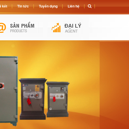
 két
Tin tức
Tuyển dụng
Liên hệ