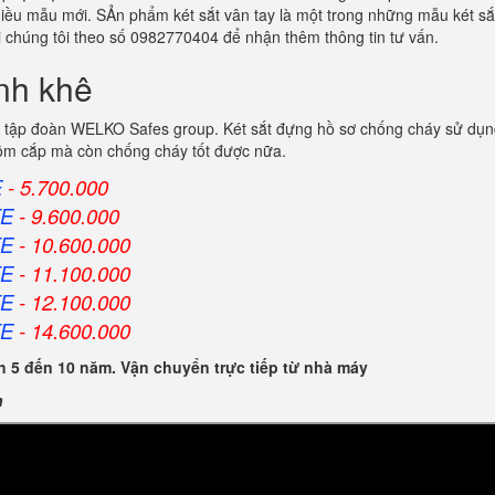
nhiều mẫu mới. SẢn phẩm két sắt vân tay là một trong những mẫu két sắ
 chúng tôi theo số 0982770404 để nhận thêm thông tin tư vấn.
anh khê
 tập đoàn WELKO Safes group. Két sắt đựng hồ sơ chống cháy sử dụng
trộm cắp mà còn chống cháy tốt được nữa.
E
- 5.700.000
FE
- 9.600.000
FE
- 10.600.000
FE
- 11.100.000
FE
- 12.100.000
FE
- 14.600.000
 5 đến 10 năm. Vận chuyển trực tiếp từ nhà máy
n