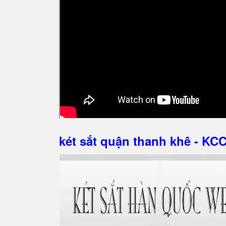
két sắt quận thanh khê - KCC