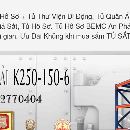
 Hồ Sơ + Tủ Thư Viện Di Động, Tủ Quần Á
á Sắt, Tủ Hồ Sơ. Tủ Hồ Sơ BEMC An Phát
ời gian. Ưu Đãi Khủng khi mua sắm TỦ SẮ