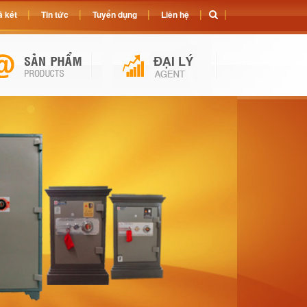
 két
Tin tức
Tuyển dụng
Liên hệ