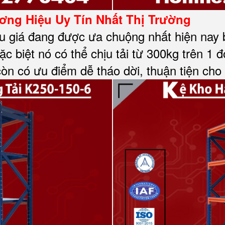
ng Hiệu Uy Tín Nhất Thị Trường
u giá đang được ưa chuộng nhất hiện nay bở
c biệt nó có thể chịu tải từ 300kg trên 1 đ
còn có ưu điểm dễ tháo dời, thuận tiện cho 