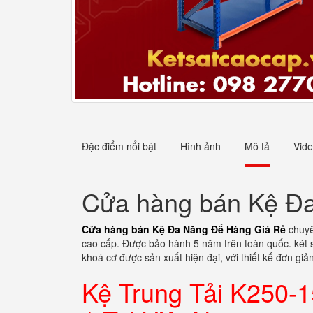
Đặc điểm nổi bật
Hình ảnh
Mô tả
Vid
Cửa hàng bán Kệ Đ
Cửa hàng bán Kệ Đa Năng Để Hàng Giá Rẻ
chuyê
cao cấp. Được bảo hành 5 năm trên toàn quốc. két sắ
khoá cơ được sản xuất hiện đại, với thiết kế đơn gi
Kệ Trung Tải K250-