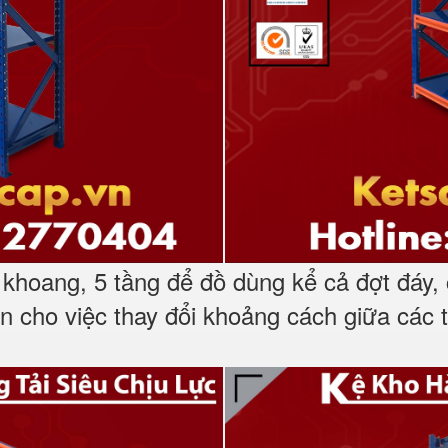
khoang, 5 tầng để đồ dùng kể cả đợt đáy, c
ện cho việc thay đổi khoảng cách giữa các