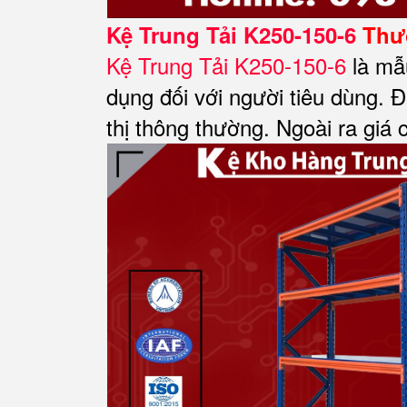
Kệ Trung Tải K250-150-6
Thươ
Kệ Trung Tải K250-150-6
là mẫ
dụng đối với người tiêu dùng. Đặ
thị thông thường. Ngoài ra giá 