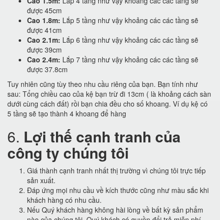
Cao 1.5m:
Lắp 4 tầng như vậy khoảng các các tầng sẽ
được 45cm
Cao 1.8m:
Lắp 5 tầng như vậy khoảng các các tầng sẽ
được 41cm
Cao 2.1m:
Lắp 6 tầng như vậy khoảng các các tầng sẽ
được 39cm
Cao 2.4m:
Lắp 7 tầng như vậy khoảng các các tầng sẽ
được 37.8cm
Tuy nhiên cũng tùy theo nhu cầu riêng của bạn. Bạn tính như
sau: Tổng chiều cao của kệ bạn trừ đi 13cm ( là khoảng cách sàn
dưới cùng cách đất) rồi bạn chia đều cho số khoang. Ví dụ kệ có
5 tầng sẽ tạo thành 4 khoang để hàng
6.
Lợi thế cạnh tranh của
công ty chúng tôi
Giá thành cạnh tranh nhất thị trường vì chúng tôi trực tiếp
sản xuất.
Đáp ứng mọi nhu cầu về kích thước cũng như màu sắc khi
khách hàng có nhu cầu.
Nếu Quý khách hàng không hài lòng về bất kỳ sản phẩm
nào của chúng tôi. Quý khách có quyền đổi trả miễn phí.