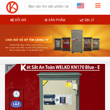
ĐỔI MÃ
SẢN PHẨM
ĐẠI LÝ