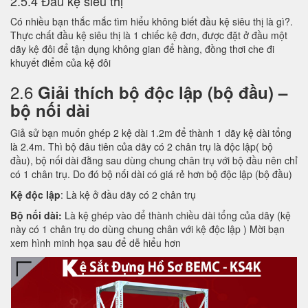
2.5.4 Đầu kệ siêu thị
Có nhiều bạn thắc mắc tìm hiểu không biết đầu kệ siêu thị là gì?.
Thực chất đầu kệ siêu thị là 1 chiếc kệ đơn, được đặt ở đầu một
dãy kệ đôi để tận dụng không gian để hàng, đồng thơi che đi
khuyết điểm của kệ đôi
2.6
Giải thích bộ độc lập (bộ đầu) –
bộ nối dài
Giả sử bạn muốn ghép 2 kệ dài 1.2m để thành 1 dãy kệ dài tổng
là 2.4m. Thì bộ đâu tiên của dãy có 2 chân trụ là độc lập( bộ
đầu), bộ nối dài đằng sau dùng chung chân trụ với bộ đầu nên chỉ
có 1 chân trụ. Do đó bộ nối dài có giá rẻ hơn bộ độc lập (bộ đầu)
Kệ độc lập
: Là kệ ở đầu dãy có 2 chân trụ
Bộ nối dài:
Là kệ ghép vào để thành chiều dài tổng của dãy (kệ
này có 1 chân trụ do dùng chung chân với kệ độc lập ) Mời bạn
xem hình minh họa sau để dễ hiểu hơn