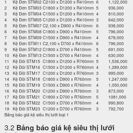
1
Kệ Đơn STM02
C2100 x D1200 x R410mm
6
1,122,000
2
Kệ Đơn STM03
C1800 x D1200 x R410mm
5
936,000
3
Kệ Đơn STM04
C1500 x D1200 x R410mm
4
810,000
4
Kệ Đơn STM05
C1200 x D1200 x R410mm
3
642,000
5
Kệ Đơn STM07
C2,100 x D900 x R410mm
6
938,000
6
Kệ Đơn STM08
C1800 x D900 x R410mm
5
796,000
7
Kệ Đơn STM09
C1500 x D900 x R410mm
4
678,000
8
Kệ Đơn STM11
C2,100 x D700 x R410mm
6
796,000
9
Kệ Đơn STM12
C1800 x D700 x R410mm
5
691,000
10
Kệ Đơn STM13
C1500 x D700 x R410mm
4
630,000
11
Kệ Đôi STM15
C1800 x D1200 x R760mm
5
1,536,000
12
Kệ Đôi STM16
C1500 x D1200 x R760mm
4
1,289,000
13
Kệ Đôi STM17
C1200 x D1200 x R760mm
3
995,000
14
Kệ Đôi STM18
C1800 x D900 x R760mm
5
1,247,000
15
Kệ Đôi STM19
C1500 x D900 x R760mm
4
1,050,000
16
Kệ Đôi STM20
C1200 x D900 x R760mm
3
873,000
17
Kệ Đôi STM21
C1800 x D700 x R760mm
5
1081,000
18
Kệ Đôi STM22
C1500 x D700 x R760mm
4
990,800
19
Kệ Đôi STM23
C1200 x D700 x R760mm
3
792,700
Bảng báo giá kệ siêu thị lưới loại 1
3.2
Bảng báo giá kệ siêu thị lưới