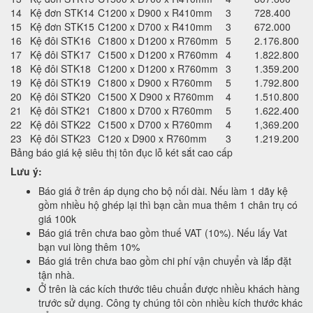
14
Kệ đơn STK14
C1200 x D900 x R410mm
3
728.400
15
Kệ đơn STK15
C1200 x D700 x R410mm
3
672.000
16
Kệ đôi STK16
C1800 x D1200 x R760mm
5
2.176.800
17
Kệ đôi STK17
C1500 x D1200 x R760mm
4
1.822.800
18
Kệ đôi STK18
C1200 x D1200 x R760mm
3
1.359.200
19
Kệ đôi STK19
C1800 x D900 x R760mm
5
1.792.800
20
Kệ đôi STK20
C1500 X D900 x R760mm
4
1.510.800
21
Kệ đôi STK21
C1800 x D700 x R760mm
5
1.622.400
22
Kệ đôi STK22
C1500 x D700 x R760mm
4
1,369.200
23
Kệ đôi STK23
C120 x D900 x R760mm
3
1.219.200
Bảng báo giá kệ siêu thị tôn đục lỗ két sắt cao cấp
Lưu ý:
Báo giá ở trên áp dụng cho bộ nối dài. Nếu làm 1 dãy kệ
gồm nhiều hộ ghép lại thì bạn cần mua thêm 1 chân trụ có
giá 100k
Báo giá trên chưa bao gồm thuế VAT (10%). Nếu lấy Vat
bạn vui lòng thêm 10%
Báo giá trên chưa bao gồm chi phí vận chuyển và lắp đặt
tận nhà.
Ở trên là các kích thước tiêu chuẩn được nhiều khách hàng
trước sử dụng. Công ty chúng tôi còn nhiều kích thước khác