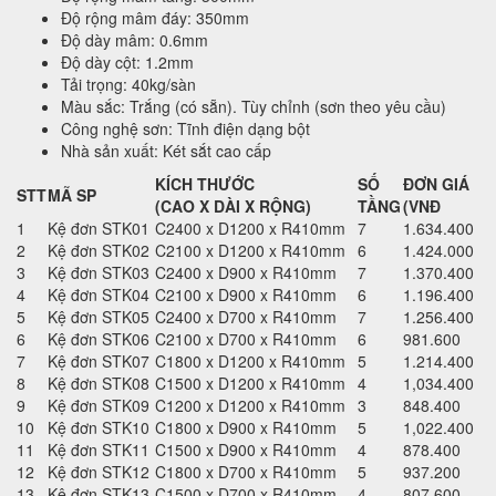
Độ rộng mâm đáy: 350mm
Độ dày mâm: 0.6mm
Độ dày cột: 1.2mm
Tải trọng: 40kg/sàn
Màu sắc: Trắng (có sẵn). Tùy chỉnh (sơn theo yêu cầu)
Công nghệ sơn: Tĩnh điện dạng bột
Nhà sản xuất: Két sắt cao cấp
KÍCH THƯỚC
SỐ
ĐƠN GIÁ
STT
MÃ SP
(CAO X DÀI X RỘNG)
TẦNG
(VNĐ
1
Kệ đơn STK01
C2400 x D1200 x R410mm
7
1.634.400
2
Kệ đơn STK02
C2100 x D1200 x R410mm
6
1.424.000
3
Kệ đơn STK03
C2400 x D900 x R410mm
7
1.370.400
4
Kệ đơn STK04
C2100 x D900 x R410mm
6
1.196.400
5
Kệ đơn STK05
C2400 x D700 x R410mm
7
1.256.400
6
Kệ đơn STK06
C2100 x D700 x R410mm
6
981.600
7
Kệ đơn STK07
C1800 x D1200 x R410mm
5
1.214.400
8
Kệ đơn STK08
C1500 x D1200 x R410mm
4
1,034.400
9
Kệ đơn STK09
C1200 x D1200 x R410mm
3
848.400
10
Kệ đơn STK10
C1800 x D900 x R410mm
5
1,022.400
11
Kệ đơn STK11
C1500 x D900 x R410mm
4
878.400
12
Kệ đơn STK12
C1800 x D700 x R410mm
5
937.200
13
Kệ đơn STK13
C1500 x D700 x R410mm
4
807.600