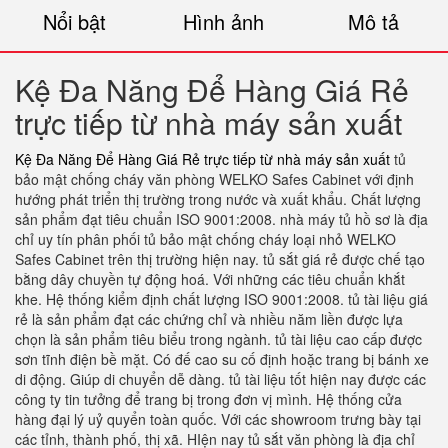
Nổi bật
Hình ảnh
Mô tả
Kệ Đa Năng Để Hàng Giá Rẻ
trực tiếp từ nhà máy sản xuất
Kệ Đa Năng Để Hàng Giá Rẻ trực tiếp từ nhà máy sản xuất
tủ
bảo mật chống cháy văn phòng WELKO Safes Cabinet với định
hướng phát triển thị trường trong nước và xuất khẩu. Chất lượng
sản phẩm đạt tiêu chuẩn ISO 9001:2008. nhà máy tủ hồ sơ là địa
chỉ uy tín phân phối tủ bảo mật chống cháy loại nhỏ WELKO
Safes Cabinet trên thị trường hiện nay. tủ sắt giá rẻ được chế tạo
bằng dây chuyền tự động hoá. Với những các tiêu chuẩn khắt
khe. Hệ thống kiểm định chất lượng ISO 9001:2008. tủ tài liệu giá
rẻ là sản phẩm đạt các chứng chỉ và nhiều năm liền được lựa
chọn là sản phẩm tiêu biểu trong ngành. tủ tài liệu cao cấp được
sơn tĩnh điện bề mặt. Có đế cao su cố định hoặc trang bị bánh xe
di động. Giúp di chuyển dễ dàng. tủ tài liệu tốt hiện nay được các
công ty tin tưởng để trang bị trong đơn vị mình. Hệ thống cửa
hàng đại lý uỷ quyển toàn quốc. Với các showroom trưng bày tại
các tỉnh, thành phố, thị xã. HIện nay tủ sắt văn phòng là địa chỉ