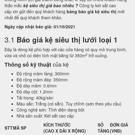
thắc mắc
kệ siêu thị giá bao nhiêu ?
Công ty két sắt cao
cấp xin gửi đến quý khách hàng
bảng báo giá kệ siêu thị
mới
nhất để quý khách tham khảo.
Ngày cập nhật báo giá: 01/10/2021
3.1
Báo giá kệ siêu thị lưới loại 1
Đây là dòng kệ phù hợp với các cửa hàng có quy mô trung bình,
2
vừa và nhỏ có diện tích mặt bằng từ 350m
trở xuống.
của kệ
Thông số kỹ thuật
Độ rộng mâm tầng: 300mm
Độ rộng mâm đáy: 350mm
Độ dày mâm: 0.6mm
Độ dày cột: 1.2mm
Tải trọng: 40kg/sàn
Màu sắc: Trắng (có sẵn). Tùy chỉnh (sơn theo yêu cầu)
Công nghệ sơn: Tĩnh điện dạng bột
Nhà sản xuất: Két sắt cao cấp
KÍCH THƯỚC
SỐ
ĐƠN GIÁ
STT
MÃ SP
(CAO X DÀI X RỘNG)
TẦNG
(VNĐ)