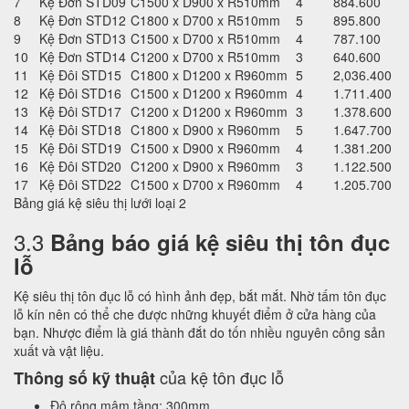
7
Kệ Đơn STD09
C1500 x D900 x R510mm
4
884.600
8
Kệ Đơn STD12
C1800 x D700 x R510mm
5
895.800
9
Kệ Đơn STD13
C1500 x D700 x R510mm
4
787.100
10
Kệ Đơn STD14
C1200 x D700 x R510mm
3
640.600
11
Kệ Đôi STD15
C1800 x D1200 x R960mm
5
2,036.400
12
Kệ Đôi STD16
C1500 x D1200 x R960mm
4
1.711.400
13
Kệ Đôi STD17
C1200 x D1200 x R960mm
3
1.378.600
14
Kệ Đôi STD18
C1800 x D900 x R960mm
5
1.647.700
15
Kệ Đôi STD19
C1500 x D900 x R960mm
4
1.381.200
16
Kệ Đôi STD20
C1200 x D900 x R960mm
3
1.122.500
17
Kệ Đôi STD22
C1500 x D700 x R960mm
4
1.205.700
Bảng giá kệ siêu thị lưới loại 2
3.3
Bảng báo giá kệ siêu thị tôn đục
lỗ
Kệ siêu thị tôn đục lỗ có hình ảnh đẹp, bắt mắt. Nhờ tấm tôn đục
lỗ kín nên có thể che được những khuyết điểm ở cửa hàng của
bạn. Nhược điểm là giá thành đắt do tốn nhiều nguyên công sản
xuất và vật liệu.
của kệ tôn đục lỗ
Thông số kỹ thuật
Độ rộng mâm tầng: 300mm