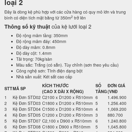
loại 2
Đây là dòng kệ phù hợp với các cửa hàng có quy mô lớn và trung
2
bình có diện tích mặt bằng từ 350m
trở lên
của kệ lưới loại 2
Thông số kỹ thuật
Độ rộng mâm tầng: 350mm
Độ rộng mâm đáy: 450mm
Độ dày mâm: 0.8mm
Độ dày cột: 1.4mm
Tải trọng: 70kg/sàn
Màu sắc: Trắng (có sẵn). Tùy chỉnh (sơn theo yêu cầu)
Công nghệ sơn: Tĩnh điện dạng bột
Nhà sản xuất: Két sắt cao cấp
KÍCH THƯỚC
SỐ
ĐƠN GIÁ
STT
MÃ SP
(CAO X DÀI X RỘNG)
TẦNG
(VNĐ
1
Kệ Đơn STD02
C2100 x D1200 x R510mm
6
1.496.900
2
Kệ Đơn STD03
C1800 x D1200 x R510mm
5
1.256.400
3
Kệ Đơn STD04
C1500 x D1200 x R510mm
4
1,069.200
4
Kệ Đơn STD05
C1200 x D1200 x R510mm
3
880.700
5
Kệ Đơn STD07
C2,100 x D900 x R510mm
6
1.240.800
6
Kệ Đơn STD08
C1800 x D900 x R510mm
5
1,045.800