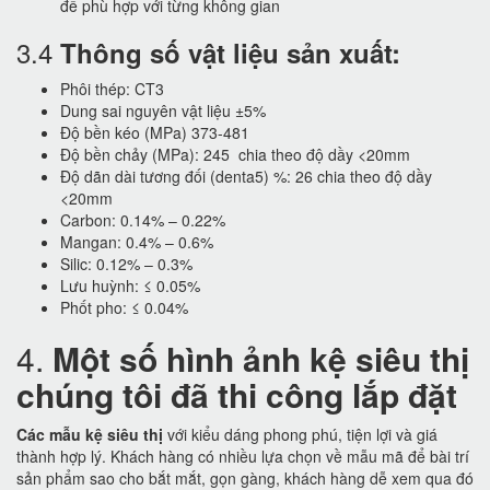
để phù hợp với từng không gian
3.4
Thông số vật liệu sản xuất:
Phôi thép: CT3
Dung sai nguyên vật liệu ±5%
Độ bền kéo (MPa) 373-481
Độ bền chảy (MPa): 245 chia theo độ dầy <20mm
Độ dãn dài tương đối (denta5) %: 26 chia theo độ dầy
<20mm
Carbon: 0.14% – 0.22%
Mangan: 0.4% – 0.6%
Silic: 0.12% – 0.3%
Lưu huỳnh: ≤ 0.05%
Phốt pho: ≤ 0.04%
4.
Một số hình ảnh kệ siêu thị
chúng tôi đã thi công lắp đặt
Các mẫu kệ siêu thị
với kiểu dáng phong phú, tiện lợi và giá
thành hợp lý. Khách hàng có nhiều lựa chọn về mẫu mã để bài trí
sản phẩm sao cho bắt mắt, gọn gàng, khách hàng dễ xem qua đó