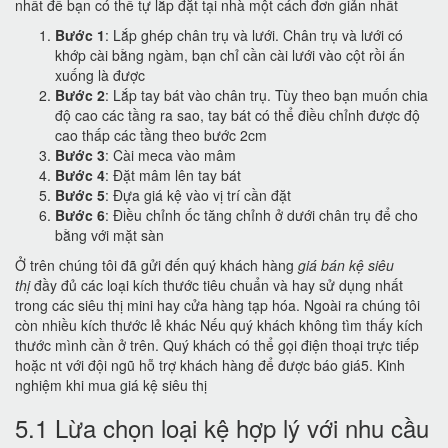
nhất để bạn có thể tự lắp đặt tại nhà một cách đơn giản nhất
Bước 1
: Lắp ghép chân trụ và lưới. Chân trụ và lưới có
khớp cài bằng ngàm, bạn chỉ cần cài lưới vào cột rồi ấn
xuống là được
Bước 2
: Lắp tay bát vào chân trụ. Tùy theo bạn muốn chia
độ cao các tầng ra sao, tay bát có thể điều chỉnh được độ
cao thấp các tầng theo bước 2cm
Bước 3
: Cài meca vào mâm
Bước 4
: Đặt mâm lên tay bát
Bước 5
: Đựa giá kệ vào vị trí cần đặt
Bước 6
: Điều chỉnh ốc tăng chỉnh ở dưới chân trụ để cho
bằng với mặt sàn
Ở trên chúng tôi đã gửi đến quý khách hàng
giá bán kệ siêu
thị
đầy đủ các loại kích thước tiêu chuẩn và hay sử dụng nhất
trong các siêu thị mini hay cửa hàng tạp hóa. Ngoài ra chúng tôi
còn nhiều kích thước lẻ khác Nếu quý khách không tìm thấy kích
thước mình cần ở trên. Quý khách có thể gọi điện thoại trực tiếp
hoặc nt với đội ngũ hỗ trợ khách hàng để được báo giá
5. Kinh
nghiệm khi mua giá kệ siêu thị
5.1 Lừa chọn loại kệ hợp lý với nhu cầu