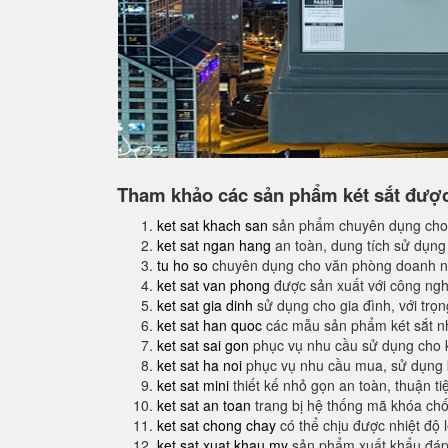
Tham khảo các sản phẩm két sắt được 
ket sat khach san
sản phẩm chuyên dụng cho
ket sat ngan hang
an toàn, dung tích sử dụng
tu ho so
chuyên dụng cho văn phòng doanh n
ket sat van phong
được sản xuất với công nghệ
ket sat gia dinh
sử dụng cho gia đình, với trọ
ket sat han quoc
các mẫu sản phẩm két sắt nh
ket sat sai gon
phục vụ nhu cầu sử dụng cho 
ket sat ha noi
phục vụ nhu cầu mua, sử dụng k
ket sat mini
thiết kế nhỏ gọn an toàn, thuận t
ket sat an toan
trang bị hệ thống mã khóa ch
ket sat chong chay
có thể chịu được nhiệt độ 
ket sat xuat khau my
sản phẩm xuất khẩu đáp 