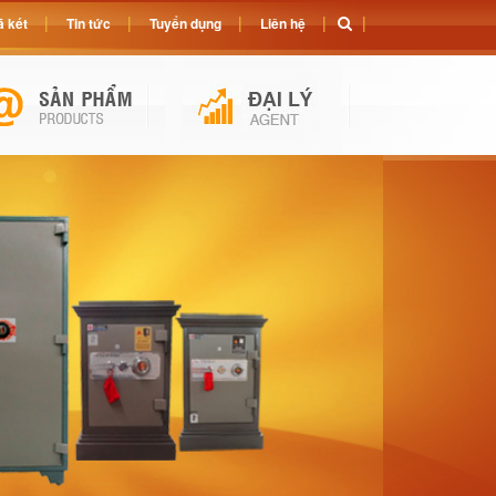
 két
Tin tức
Tuyển dụng
Liên hệ