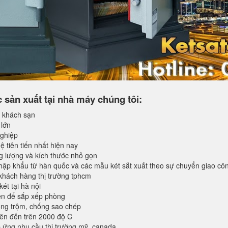
sản xuất tại nhà máy chúng tôi:
 khách sạn
 lớn
ghiệp
 tiên tiến nhất hiện nay
ng lượng và kích thước nhỏ gọn
ập khẩu từ hàn quốc và các mẫu két sắt xuất theo sự chuyển giao cô
khách hàng thị trường tphcm
ét tại hà nội
iện để sắp xếp phòng
ống trộm, chống sao chép
lên đến trên 2000 độ C
ứng nhu cầu thị trường mỹ, canada