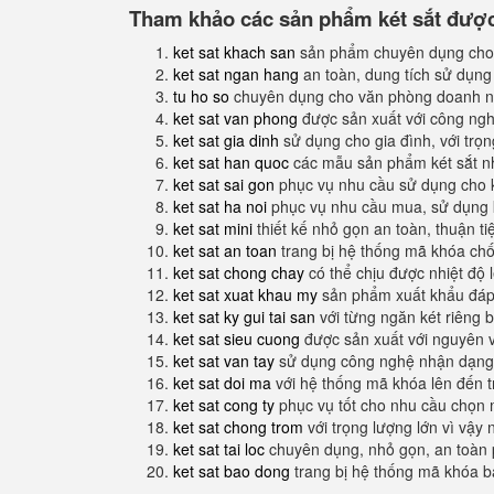
Tham khảo các sản phẩm két sắt được 
ket sat khach san
sản phẩm chuyên dụng cho
ket sat ngan hang
an toàn, dung tích sử dụng
tu ho so
chuyên dụng cho văn phòng doanh n
ket sat van phong
được sản xuất với công nghệ
ket sat gia dinh
sử dụng cho gia đình, với trọ
ket sat han quoc
các mẫu sản phẩm két sắt nh
ket sat sai gon
phục vụ nhu cầu sử dụng cho 
ket sat ha noi
phục vụ nhu cầu mua, sử dụng k
ket sat mini
thiết kế nhỏ gọn an toàn, thuận t
ket sat an toan
trang bị hệ thống mã khóa ch
ket sat chong chay
có thể chịu được nhiệt độ 
ket sat xuat khau my
sản phẩm xuất khẩu đáp 
ket sat ky gui tai san
với từng ngăn két riêng b
ket sat sieu cuong
được sản xuất với nguyên 
ket sat van tay
sử dụng công nghệ nhận dạng 
ket sat doi ma
với hệ thống mã khóa lên đến 
ket sat cong ty
phục vụ tốt cho nhu cầu chọn 
ket sat chong trom
với trọng lượng lớn vì vậy
ket sat tai loc
chuyên dụng, nhỏ gọn, an toàn 
ket sat bao dong
trang bị hệ thống mã khóa b