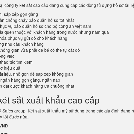
tại công ty két sắt cao cấp đang cung cấp các dòng tủ đựng hồ sơ tài l
n, sắp xếp gọn gàng
oàn chống cháy bảo quản hồ sơ tốt nhất
ục vụ bảo quản hồ sơ cho bộ công an việt nam
đã quen thuộc với khách hàng trong nước những năm qua
khóa phục vụ gửi đồ cho khách hàng
ứng nhu cầu khách hàng
không gian vừa phải để bé có thể tự cất đồ
ông việc
 thao tác tìm kiếm
sơ hiệu quả
tài liệu, nhỏ gọn dễ sắp xếp không gian
 ngân hàng gọn gàng, ngăn nắp
ện đại được khách hàng ưa chuông nhất
ét sắt xuất khẩu cao cấp
Safes group. Két sắt xuất khẩu mỹ sử dụng trong các gia đình đang r
y tốt được nữa.
 VNĐ