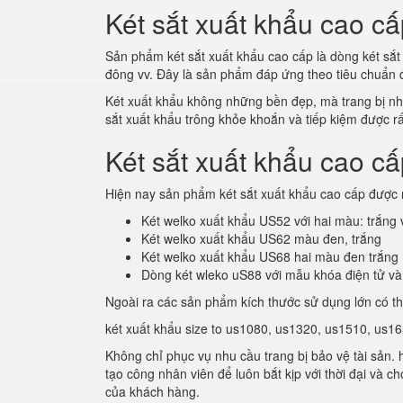
Két sắt xuất khẩu cao cấ
Sản phẩm két sắt xuất khẩu cao cấp là dòng két sắt 
đông vv. Đây là sản phẩm đáp ứng theo tiêu chuẩn
Két xuất khẩu không những bền đẹp, mà trang bị nhiề
sắt xuất khẩu trông khỏe khoắn và tiếp kiệm được rất
Két sắt xuất khẩu cao c
Hiện nay sản phẩm két sắt xuất khẩu cao cấp được 
Két welko xuất khẩu US52 với hai màu: trắng
Két welko xuất khẩu US62 màu đen, trắng
Két welko xuất khẩu US68 hai màu đen trắng
Dòng két wleko uS88 với mẫu khóa điện tử và
Ngoài ra các sản phẩm kích thước sử dụng lớn có t
két xuất khẩu size to us1080, us1320, us1510, us165
Không chỉ phục vụ nhu cầu trang bị bảo vệ tài sản.
tạo công nhân viên để luôn bắt kịp với thời đại và 
của khách hàng.