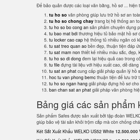
Để bảo quản được các loại văn bằng, hồ sơ ... hiện 
tu ho so
văn phòng giúp lưu trữ hồ sơ an toà
tu ho so chong chay
trang bị hệ thống an t
tu ho so bo cong an
sản phẩm chuyên dụng ph
tu bao mat bdi
thương hiệu tủ bảo mật hồ sơ 
tu locker cao cap
hệ thống tủ nhiều ngăn có 
tu sat treo quan ao
bền đẹp, thuận tiện đáp 
tu sat mam non
thiết kế nhiều màu sắc, đẹp, 
tu ho so di dong
đem lại hiệu quả cao trong c
tu file
đựng tài liệu với hiệu xuất cao, dễ dàng
tu sat an phat
cung cấp giải pháp quản lý hồ 
hoc tu van phong bemc
thuận tiện để lưu trữ 
tu ho so ngan hang
giải pháp đựng hồ sơ cho
ban chan sat an phat
giải pháp văn phòng hi
Bảng giá các sản phẩm k
Sản phẩm Safes được sản xuất bởi tập đoàn WELKO 
giúp bảo vệ tài sản khỏi trộm cắp mà còn chống chá
Két Sắt Xuất Khẩu WELKO US52 White
12.500.000