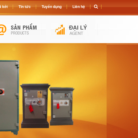
 két
Tin tức
Tuyển dụng
Liên hệ