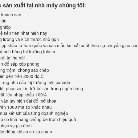
sản xuất tại nhà máy chúng tôi:
 khách sạn
 lớn
ghiệp
 tiên tiến nhất hiện nay
ng lượng và kích thước nhỏ gọn
ập khẩu từ hàn quốc và các mẫu két sắt xuất theo sự chuyển giao cô
khách hàng thị trường tphcm
ét tại hà nội
iện để sắp xếp phòng
ống trộm, chống sao chép
lên đến trên 2000 độ C
ứng nhu cầu thị trường mỹ, canada
iệt phục vụ lưu trữ tài sản trong ngân hàng
vật liệu nhập khẩu 100%
vân tay hiện đại để mở khóa
trên 1000 mã số khác nhau
mua két sắt của từng doanh nghiệp
 nó có khả năng chống bê trộm hiệu quả
phục vụ gia đình
áo động khi có sự va chạm