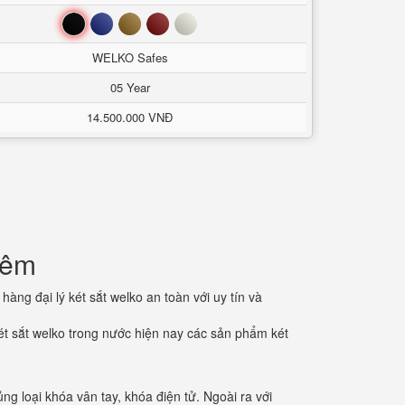
Đen
Xanh
Nâu
Đỏ
Trắng
WELKO Safes
05 Year
14.500.000 VNĐ
iêm
àng đại lý két sắt welko an toàn với uy tín và
ét sắt welko trong nước hiện nay các sản phẩm két
 loại khóa vân tay, khóa điện tử. Ngoài ra với