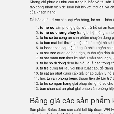
Không chỉ phục vụ nhu cầu trang bị bảo vệ tài sản.
tạo công nhân viên để luôn bắt kịp với thời đại và 
của khách hàng.
Để bảo quản được các loại văn bằng, hồ sơ ... hiện 
tu ho so
văn phòng giúp lưu trữ hồ sơ an toà
tu ho so chong chay
trang bị hệ thống an t
tu ho so bo cong an
sản phẩm chuyên dụng ph
tu bao mat bdi
thương hiệu tủ bảo mật hồ sơ 
tu locker cao cap
hệ thống tủ nhiều ngăn có 
tu sat treo quan ao
bền đẹp, thuận tiện đáp 
tu sat mam non
thiết kế nhiều màu sắc, đẹp, 
tu ho so di dong
đem lại hiệu quả cao trong c
tu file
đựng tài liệu với hiệu xuất cao, dễ dàng
tu sat an phat
cung cấp giải pháp quản lý hồ 
hoc tu van phong bemc
thuận tiện để lưu trữ 
tu ho so ngan hang
giải pháp đựng hồ sơ cho
ban chan sat an phat
giải pháp văn phòng hi
Bảng giá các sản phẩm k
Sản phẩm Safes được sản xuất bởi tập đoàn WELKO 