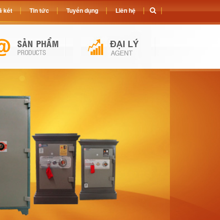
 két
Tin tức
Tuyển dụng
Liên hệ