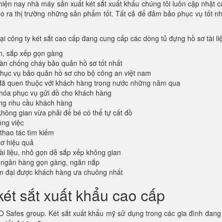
 hiện nay nhà máy sản xuất két sắt xuất khẩu chúng tôi luôn cập nhật
cho ra thị trường những sản phẩm tốt. Tất cả để đảm bảo phục vụ tốt n
tại công ty két sắt cao cấp đang cung cấp các dòng tủ đựng hồ sơ tài l
n, sắp xếp gọn gàng
oàn chống cháy bảo quản hồ sơ tốt nhất
ục vụ bảo quản hồ sơ cho bộ công an việt nam
đã quen thuộc với khách hàng trong nước những năm qua
khóa phục vụ gửi đồ cho khách hàng
ứng nhu cầu khách hàng
không gian vừa phải để bé có thể tự cất đồ
ông việc
 thao tác tìm kiếm
sơ hiệu quả
tài liệu, nhỏ gọn dễ sắp xếp không gian
 ngân hàng gọn gàng, ngăn nắp
ện đại được khách hàng ưa chuông nhất
ét sắt xuất khẩu cao cấp
Safes group. Két sắt xuất khẩu mỹ sử dụng trong các gia đình đang