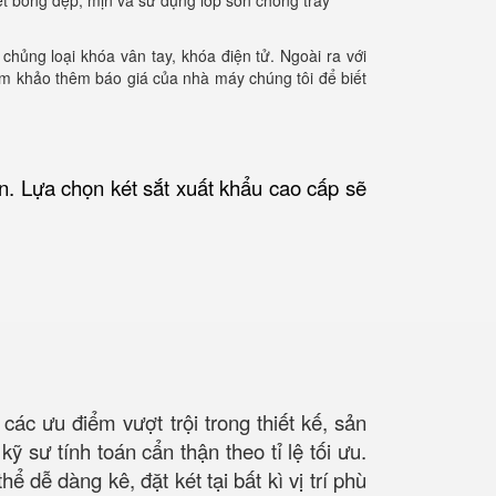
ét bóng đẹp, mịn và sử dụng lớp sơn chống trầy
hủng loại khóa vân tay, khóa điện tử. Ngoài ra với
ham khảo thêm báo giá của nhà máy chúng tôi để biết
n. Lựa chọn két sắt xuất khẩu cao cấp sẽ
ác ưu điểm vượt trội trong thiết kế, sản
 sư tính toán cẩn thận theo tỉ lệ tối ưu.
dễ dàng kê, đặt két tại bất kì vị trí phù