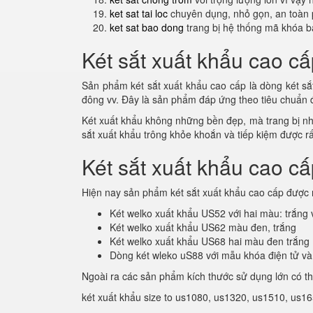
ket sat tai loc
chuyên dụng, nhỏ gọn, an toàn 
ket sat bao dong
trang bị hệ thống mã khóa b
Két sắt xuất khẩu cao cấ
Sản phẩm két sắt xuất khẩu cao cấp là dòng két sắt
đông vv. Đây là sản phẩm đáp ứng theo tiêu chuẩn
Két xuất khẩu không những bền đẹp, mà trang bị nhiề
sắt xuất khẩu trông khỏe khoắn và tiếp kiệm được rất
Két sắt xuất khẩu cao c
Hiện nay sản phẩm két sắt xuất khẩu cao cấp được 
Két welko xuất khẩu US52 với hai màu: trắng
Két welko xuất khẩu US62 màu đen, trắng
Két welko xuất khẩu US68 hai màu đen trắng
Dòng két wleko uS88 với mẫu khóa điện tử và
Ngoài ra các sản phẩm kích thước sử dụng lớn có t
két xuất khẩu size to us1080, us1320, us1510, us165