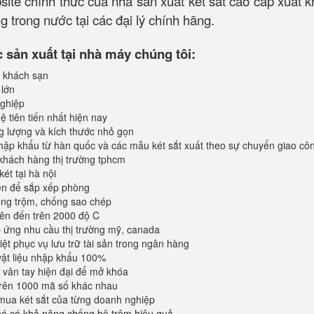
bsite chính thức của nhà sản xuất két sắt cao cấp xuất 
 trong nước tại các đại lý chính hãng.
sản xuất tại nhà máy chúng tôi:
 khách sạn
 lớn
ghiệp
 tiên tiến nhất hiện nay
ng lượng và kích thước nhỏ gọn
ập khẩu từ hàn quốc và các mẫu két sắt xuất theo sự chuyển giao cô
khách hàng thị trường tphcm
ét tại hà nội
iện để sắp xếp phòng
ống trộm, chống sao chép
lên đến trên 2000 độ C
ứng nhu cầu thị trường mỹ, canada
iệt phục vụ lưu trữ tài sản trong ngân hàng
vật liệu nhập khẩu 100%
vân tay hiện đại để mở khóa
trên 1000 mã số khác nhau
mua két sắt của từng doanh nghiệp
 nó có khả năng chống bê trộm hiệu quả