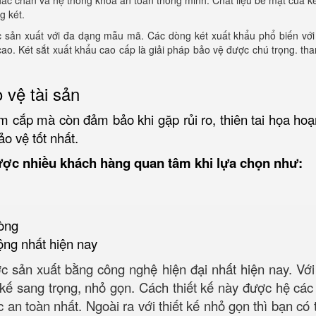
ắc chắn và hệ thống khóa an toàn thông minh. Chất liệu bề mặt của k
g két.
sản xuất với đa dạng mẫu mã. Các dòng két xuất khẩu phổ biến với c
ộ cao. Két sắt xuất khẩu cao cấp là giải pháp bảo vệ được chú trọng. t
 vệ tài sản
m cắp mà còn đảm bảo khi gặp rủi ro, thiên tai họa hoạ
ảo vệ tốt nhất.
ược nhiều khách hàng quan tâm khi lựa chọn như:
òng
ộng nhất hiện nay
 sản xuất bằng công nghệ hiện đại nhất hiện nay. Với c
kế sang trọng, nhỏ gọn. Cách thiết kế này được hệ các kỹ
toàn nhất. Ngoài ra với thiết kế nhỏ gọn thì bạn có thể 