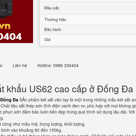
Mầu sắc
Thương hiệu
Bảo hành
Giá
eo
Liên hệ
Hotline: 0986 330404
uất khẩu US62 cao cấp ở Đống Đa
ở Đống Đa
SẢn phẩm két sắt vân tay là một trong những mẫu két sắt an
 Chất liệu sắt thép sơn tĩnh điện xanh đen vv, phù hợp với mọi không 
ợc phun sơn đảm bảo luôn bền đẹp trong quá trình sử dụng lâu dài. Với
g.
i cũng như mẫu mã, trọng lượng, khối lượng.
ung bình vào khoảng 80 đến 150kg.