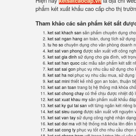
Hiện nay
ketsatcaocap.vn
là địa chỉ we
phẩm két xuất khẩu cao cấp cho thị trường
Tham khảo các sản phẩm két sắt được 
ket sat khach san
sản phẩm chuyên dụng cho
ket sat ngan hang
an toàn, dung tích sử dụng
tu ho so
chuyên dụng cho văn phòng doanh n
ket sat van phong
được sản xuất với công nghệ
ket sat gia dinh
sử dụng cho gia đình, với trọ
ket sat han quoc
các mẫu sản phẩm két sắt nh
ket sat sai gon
phục vụ nhu cầu sử dụng cho 
ket sat ha noi
phục vụ nhu cầu mua, sử dụng k
ket sat mini
thiết kế nhỏ gọn an toàn, thuận t
ket sat an toan
trang bị hệ thống mã khóa ch
ket sat chong chay
có thể chịu được nhiệt độ 
ket sat xuat khau my
sản phẩm xuất khẩu đáp 
ket sat ky gui tai san
với từng ngăn két riêng b
ket sat sieu cuong
được sản xuất với nguyên 
ket sat van tay
sử dụng công nghệ nhận dạng 
ket sat doi ma
với hệ thống mã khóa lên đến 
ket sat cong ty
phục vụ tốt cho nhu cầu chọn 
ket sat chong trom
với trọng lượng lớn vì vậy