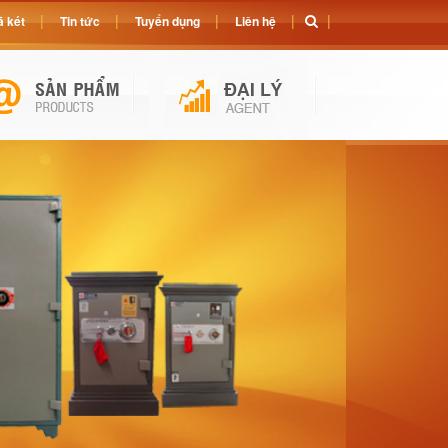
 két
Tin tức
Tuyển dụng
Liên hệ