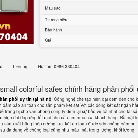
Mầu sắc
Thương hiệu
Bảo hành
Giá
eo
Liên hệ
Hotline: 0986 330404
mall colorful safes chính hãng phân phối uy
ân phối uy tín tại hà nội
Công nghệ chế tạo hiện đại đem đến cho k
n đảm bảo an toàn cho sản phẩm két sắt Với các dòng két sắt ngân hà
ể trang bị cho văn phòng công ty đem lại sự bảo vệ tốt nhất cho tài sản
àn hiện đại đáp ứng tốt mọi nhu cầu tìm mua của khách hàng. Bề mặt k
liệu sản xuất bằng thép cường lực. két an toàn được sơn chống bám bụ
ó sự đa dạng về chủng loại cũng như mẫu mã, trọng lượng, khối lượng