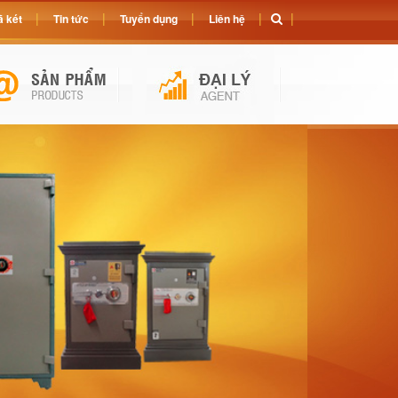
 két
Tin tức
Tuyển dụng
Liên hệ