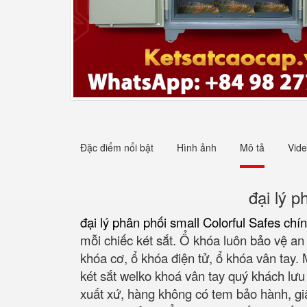
Đặc điểm nổi bật
Hình ảnh
Mô tả
Vid
đại lý p
đại lý phân phối small Colorful Safes ch
mỗi chiếc két sắt. Ổ khóa luôn bảo vệ an
khóa cơ, ổ khóa điện tử, ổ khóa vân tay.
két sắt welko khoá vân tay quý khách l
xuất xứ, hàng không có tem bảo hành, gi