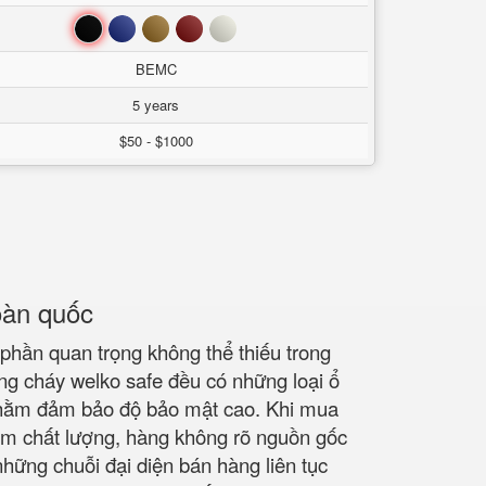
Đen
Xanh
Nâu
Đỏ
Trắng
BEMC
5 years
$50 - $1000
toàn quốc
 phần quan trọng không thể thiếu trong
ống cháy welko safe đều có những loại ổ
g nhằm đảm bảo độ bảo mật cao. Khi mua
ém chất lượng, hàng không rõ nguồn gốc
hững chuỗi đại diện bán hàng liên tục