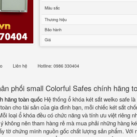
Mầu sắc
Thương hiệu
Bảo hành
Giá
eo
Liên hệ
Hotline: 0986 330404
hân phối small Colorful Safes chính hãng 
ính hãng toàn quốc
Hệ thống ổ khóa két sắt welko safe là
 toàn cho tài sản của gia đình bạn, mỗi chiếc két sắt ch
 Mỗi loại ổ khóa đều có chức năng và tính ưu việt riên
ưu ý không nên tham hàng rẻ mà mua phải những hàng k
ấy tờ chứng minh nguồn gốc chất lượng sản phẩm. Với n