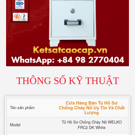
THÔNG SỐ KỸ THUẬT
Cửa Hàng Bán Tủ Hồ Sơ
Chống Cháy Nổ Uy Tín Và Chất
Tên sản phẩm
Lượng
Tủ Hồ Sơ Chống Cháy Nổ WELKO
Model
FRC2 DK White