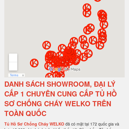
DANH SÁCH SHOWROOM, ĐẠI LÝ
CẤP 1 CHUYÊN CUNG CẤP TỦ HỒ
SƠ CHỐNG CHÁY WELKO TRÊN
TOÀN QUỐC
Tủ Hồ Sơ Chống Cháy WELKO
đã có mặt tại 172 quốc gia và