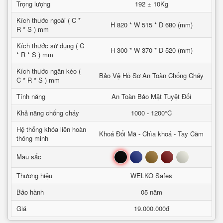
Trọng lượng
192 ± 10Kg
Kích thước ngoài ( C *
H 820 * W 515 * D 680 (mm)
R * S ) mm
Kích thước sử dụng ( C
H 300 * W 370 * D 520 (mm)
* R * S ) mm
Kích thước ngăn kéo (
Bảo Vệ Hồ Sơ An Toàn Chống Cháy
C * R * S ) mm
Tính năng
An Toàn Bảo Mật Tuyệt Đối
Khả năng chống cháy
1000 - 1200°C
Hệ thống khóa liên hoàn
Khoá Đổi Mã - Chìa khoá - Tay Cầm
thông minh
Đen
Xanh
Nâu
Đỏ
Trắng
Mầu sắc
Thương hiệu
WELKO Safes
Bảo hành
05 năm
Giá
19.000.000đ