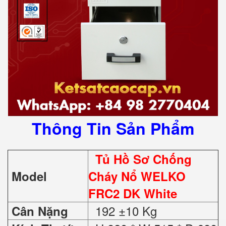
Thông Tin Sản Phẩm
Tủ Hồ Sơ Chống
Model
Cháy Nổ WELKO
FRC2 DK White
192 ±10 Kg
Cân Nặng