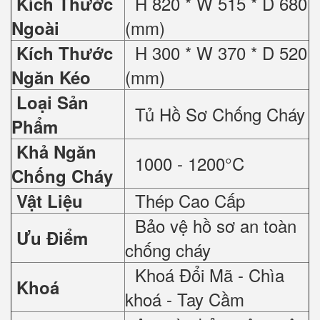
H 820 * W 515 * D 680
Kích Thước
(mm)
Ngoài
H 300 * W 370 * D 520
Kích Thước
(mm)
Ngăn Kéo
Loại Sản
Tủ Hồ Sơ Chống Cháy
Phẩm
Khả Ngăn
1000 - 1200°C
Chống Cháy
Thép Cao Cấp
Vật Liệu
Bảo vệ hồ sơ an toàn
Ưu Điểm
chống cháy
Khoá Đổi Mã - Chìa
Khoá
khoá - Tay Cầm