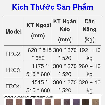
Kích Thước Sản Phẩm
KT Ngăn
Cân
KT Ngoài
Kéo
Nặng
Model
(mm)
(mm)
(kg)
820 * 515
300 * 370
192 ± 10
FRC2
* 680
* 520
kg
1175 *
300 * 370
260 ± 10
FRC3
515 * 680
* 520
kg
1515 *
300 * 370
320 ± 10
FRC4
515 * 680
* 520
kg