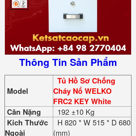
Thông Tin Sản Phẩm
Tủ Hồ Sơ Chống
Model
Cháy Nổ WELKO
FRC2 KEY White
192 ±10 Kg
Cân Nặng
H 820 * W 515 * D 680
Kích Thước
(mm)
Ngoài