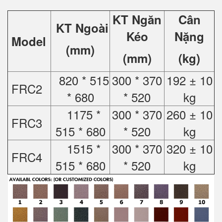
KT Ngăn
Cân
KT Ngoài
Kéo
Nặng
Model
(mm)
(mm)
(kg)
820 * 515
300 * 370
192 ± 10
FRC2
* 680
* 520
kg
1175 *
300 * 370
260 ± 10
FRC3
515 * 680
* 520
kg
1515 *
300 * 370
320 ± 10
FRC4
515 * 680
* 520
kg