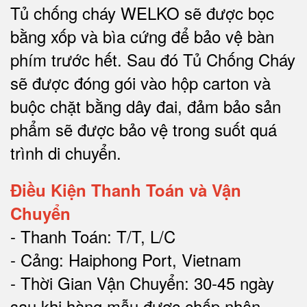
Tủ chống cháy WELKO sẽ được bọc
bằng xốp và bìa cứng để bảo vệ bàn
phím trước hết.
Sau đó Tủ Chống Cháy
sẽ được đóng gói vào hộp carton và
buộc chặt bằng dây đai, đảm bảo sản
phẩm sẽ được bảo vệ trong suốt quá
trình di chuyể
n.
Điều Kiện Thanh Toán và Vận
Chuyển
- Thanh Toán: T/T, L/C
- Cảng: Haiphong Port, Vietnam
- Thời Gian Vận Chuyển: 30-45 ngày
sau khi hàng mẫu được chấp nhận