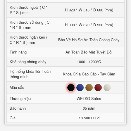
Kích thước ngoài ( C *
H 820 * W 515 * D 680 (mm)
R * S ) mm
Kích thước sử dụng ( C
H 300 * W 370 * D 520 (mm)
* R * S ) mm
Kích thước ngăn kéo (
Bảo Vệ Hồ Sơ An Toàn Chống Cháy
C * R * S ) mm
Tính năng
An Toàn Bảo Mật Tuyệt Đối
Khả năng chống cháy
1000 - 1200°C
Hệ thống khóa liên hoàn
Khoá Chìa Cao Cấp - Tay Cầm
thông minh
Đen
Xanh
Nâu
Đỏ
Trắng
Mầu sắc
Thương hiệu
WELKO Safes
Bảo hành
05 năm
Giá
18.500.000đ