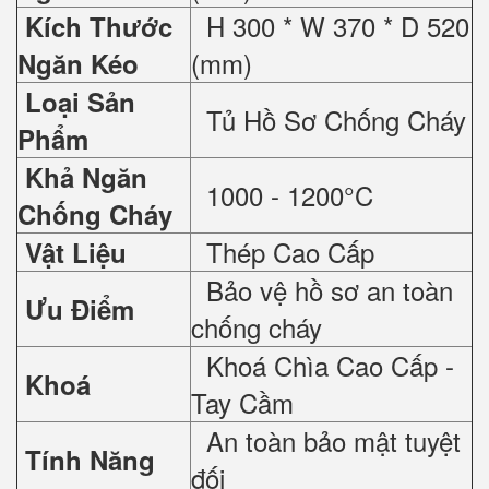
H 300 * W 370 * D 520
Kích Thước
(mm)
Ngăn Kéo
Loại Sản
Tủ Hồ Sơ Chống Cháy
Phẩm
Khả Ngăn
1000 - 1200°C
Chống Cháy
Thép Cao Cấp
Vật Liệu
Bảo vệ hồ sơ an toàn
Ưu Điểm
chống cháy
Khoá Chìa Cao Cấp -
Khoá
Tay Cầm
An toàn bảo mật tuyệt
Tính Năng
đối