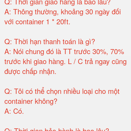
Q:
Thời gian giao hàng là bao lâu
?
A:
Thông thường, khoảng 30 ngày đối
với container 1 * 20ft
.
Q:
Thời hạn thanh toán là gì
?
A:
Nói chung đó là TT trước 30%, 70%
trước khi giao hàng.
L / C trả ngay cũng
được chấp nhận
.
Q:
Tôi có thể chọn nhiều loại cho một
container không
?
A:
Có
.
Q: T
hời gian bảo hành
là bao lâu?