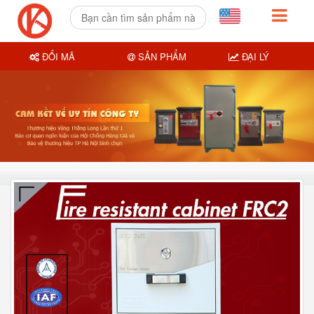
ĐỔI MÃ
SẢN PHẨM
ĐẠI LÝ