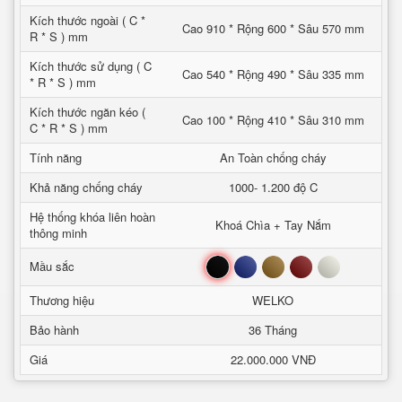
Kích thước ngoài ( C *
Cao 910 * Rộng 600 * Sâu 570 mm
R * S ) mm
Kích thước sử dụng ( C
Cao 540 * Rộng 490 * Sâu 335 mm
* R * S ) mm
Kích thước ngăn kéo (
Cao 100 * Rộng 410 * Sâu 310 mm
C * R * S ) mm
Tính năng
An Toàn chống cháy
Khả năng chống cháy
1000- 1.200 độ C
Hệ thống khóa liên hoàn
Khoá Chìa + Tay Nắm
thông minh
Đen
Xanh
Nâu
Đỏ
Trắng
Mầu sắc
Thương hiệu
WELKO
Bảo hành
36 Tháng
Giá
22.000.000 VNĐ