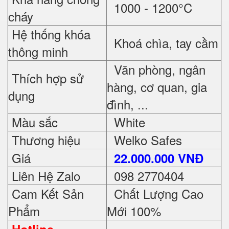
1000 - 1200°C
cháy
Hệ thống khóa
Khoá chìa, tay cầm
thông minh
Văn phòng, ngân
Thích hợp sử
hàng, cơ quan, gia
dụng
đình, ...
Màu sắc
White
Thương hiệu
Welko Safes
Giá
22.000.000 VNĐ
Liên Hệ Zalo
098 2770404
Cam Kết Sản
Chất Lượng Cao
Phẩm
Mới 100%