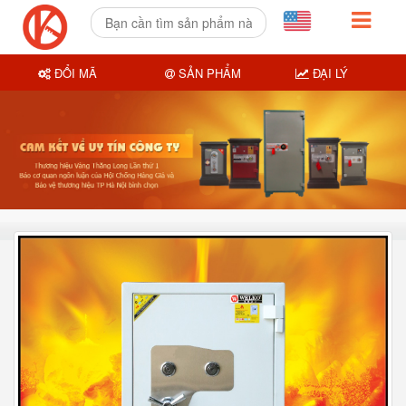
ĐỔI MÃ
SẢN PHẨM
ĐẠI LÝ