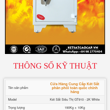
THÔNG SỐ KỸ THUẬT
Cửa Hàng Cung Cấp Két Sắt
phân phối toàn quốc chính
Tên sản phẩm
hãng
Model
Két Sắt Siêu Thị GT910 - 2K White
Trọng lượng
190Kg ± 10Kg