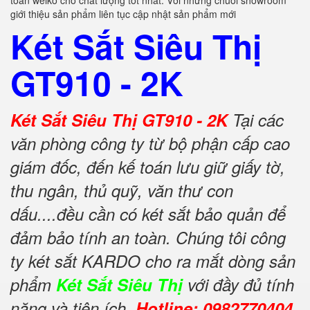
toàn welko cho chất lượng tốt nhất. Với những chuỗi showroom
giới thiệu sản phẩm liên tục cập nhật sản phẩm mới
Két Sắt Siêu Thị
GT910 - 2K
Két Sắt Siêu Thị GT910 - 2K
Tại các
văn phòng công ty từ bộ phận cấp cao
giám đốc, đến kế toán lưu giữ giấy tờ,
thu ngân, thủ quỹ, văn thư con
dấu....đều cần có két sắt bảo quản để
đảm bảo tính an toàn. Chúng tôi công
ty két sắt KARDO cho ra mắt dòng sản
phẩm
Két Sắt Siêu Thị
với đầy đủ tính
năng và tiện ích.
Hotline: 0982770404