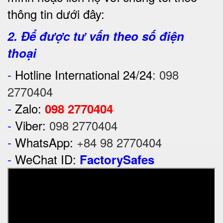
thông tin dưới đây:
2. Để được tư vấn theo số điện
thoại
-
Hotline International 24/24
:
098
2770404
-
Zalo:
098 2770404
-
Viber:
098 2770404
-
WhatsApp:
+84 98 2770404
-
WeChat ID:
FactorySafes