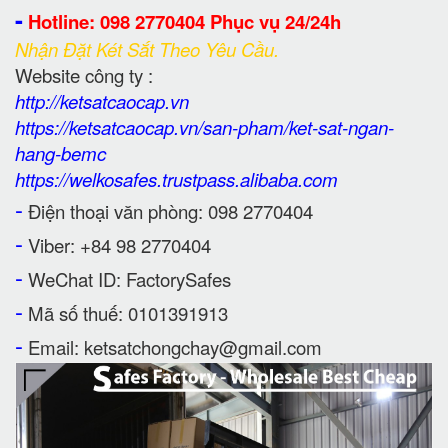
-
Hotline: 098 2770404 Phục vụ 24/24h
Nhận Đặt Két Sắt Theo Yêu Cầu.
Website công ty :
http://ketsatcaocap.vn
https://ketsatcaocap.vn/san-pham/ket-sat-ngan-
hang-bemc
https://welkosafes.trustpass.alibaba.com
-
Điện thoại văn phòng: 098 2770404
-
Viber: +84 98 2770404
-
WeChat ID: FactorySafes
-
Mã số thuế: 0101391913
-
Email: ketsatchongchay@gmail.com