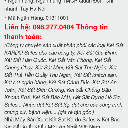
Ngân hàng: Ngân hàng TMCP Quân Đội - Chi
nhánh Tây Hà Nội
-
Mã Ngân Hàng: 01311001
Liên hệ: 098.277.0404 Thông tin
thanh toán:
(Công ty chuyên sản xuất phân phối các loại Két Sắt
KARDO Safes cho các công ty, Két Sắt Gia Đình,
Két Sắt Hàn Quốc, Két Sắt Văn Phòng, Két Sắt
Chống Cháy, Két Sắt Mini, Két Sắt Thu Ngân, Két
Sắt Thả Tiền Quầy Thu Ngân, Két Sắt khách sạn,
Két sắt ngân hàng, Két Sắt Cánh Đúc, Két Sắt An
Toàn, Két Sắt Siêu Cường, Két Sắt Chống Đập
Khoan Phá, Két Sắt Bảo Mật, Két Sắt Đựng Hồ Sơ,
Safes... Nhận đặt Két Sắt lắp đặt cho các công trình
chung cư, bệnh viện.....(giá rẻ tận gốc )
Nhà Máy Sản Xuất Két Sắt Kardo Safes & Két Bạc -
Két Sắt Xuất Khẩu Mỹ Lớn Nhất Việt Nam.