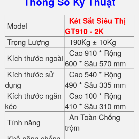
Thông Số Kỹ Thuật
Két Sắt Siêu Thị
Model
GT910 - 2K
Trọng Lượng
190Kg ± 10Kg
Cao 910 * Rộng
Kích thước ngoài
600 * Sâu 570 mm
Kích thước sử
Cao 540 * Rộng
dụng
490 * Sâu 335 mm
Kích thước ngăn
Cao 100 * Rộng
kéo
410 * Sâu 310 mm
An Toàn Chống
Tính năng
trộm
Khả năng chống