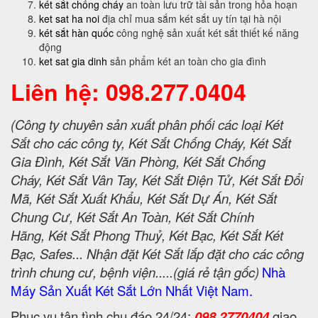
két sắt chống cháy
an toàn lưu trữ tài sản trong hỏa hoạn
ket sat ha noi
địa chỉ mua sắm két sắt uy tín tại hà nội
két sắt hàn quốc
công nghệ sản xuất két sắt thiết kế năng
động
ket sat gia dinh
sản phẩm két an toàn cho gia đình
Liên hệ: 098.277.0404
(Công ty chuyên sản xuất phân phối các loại Két
Sắt cho các công ty, Két Sắt Chống Cháy, Két Sắt
Gia Đình, Két Sắt Văn Phòng, Két Sắt Chống
Cháy, Két Sắt Vân Tay, Két Sắt Điện Tử, Két Sắt Đổi
Mã, Két Sắt Xuất Khẩu, Két Sắt Dự Án, Két Sắt
Chung Cư, Két Sắt An Toàn, Két Sắt Chính
Hãng, Két Sắt Phong Thuỷ, Két Bạc, Két Sắt Két
Bạc, Safes... Nhận đặt Két Sắt lắp đặt cho các công
trình chung cư, bệnh viện.....(giá rẻ tận gốc)
Nhà
Máy Sản Xuất Két Sắt Lớn Nhất Việt Nam.
Phục vụ tận tình chu đáo 24/24:
098 2770404
giao