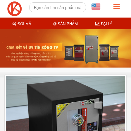
ĐỔI MÃ
SẢN PHẨM
ĐẠI LÝ