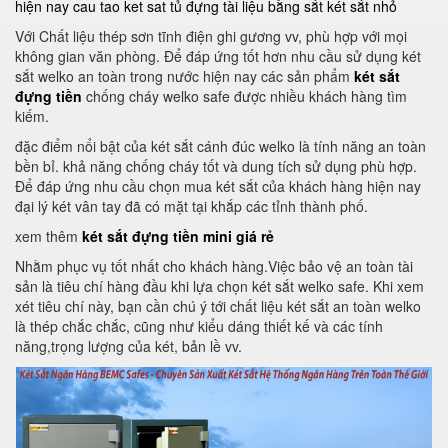
hiện nay
cau tao ket sat
tủ đựng tài liệu bằng sắt
két sắt nhỏ
Với Chất liệu thép sơn tĩnh điện ghi gương vv, phù hợp với mọi
không gian văn phòng. Để đáp ứng tốt hơn nhu cầu sử dụng két
sắt welko an toàn trong nước hiện nay các sản phẩm
két sắt
đựng tiền
chống cháy welko safe được nhiều khách hàng tìm
kiếm.
đặc điểm nổi bật của két sắt cánh đúc welko là tính năng an toàn
bền bỉ. khả năng chống cháy tốt và dung tích sử dụng phù hợp.
Để đáp ứng nhu cầu chọn mua két sắt của khách hàng hiện nay
đại lý két vân tay đã có mặt tại khắp các tỉnh thành phố.
xem thêm
két sắt đựng tiền mini giá rẻ
Nhằm phục vụ tốt nhất cho khách hàng.Việc bảo vệ an toàn tài
sản là tiêu chí hàng đầu khi lựa chọn két sắt welko safe. Khi xem
xét tiêu chí này, bạn cần chú ý tới chất liệu két sắt an toàn welko
là thép chắc chắc, cũng như kiểu dáng thiết kế và các tính
năng,trọng lượng của két, bản lề vv.