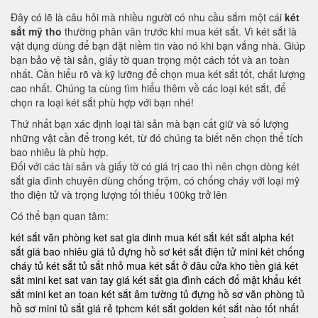
Đây có lẽ là câu hỏi mà nhiều người có nhu cầu sắm một cái
két
sắt mỹ tho
thường phân vân trước khi mua két sắt. Vì két sắt là
vật dụng dùng để bạn đặt niềm tin vào nó khi bạn vắng nhà. Giúp
bạn bảo vệ tài sản, giấy tờ quan trọng một cách tốt và an toàn
nhất. Cần hiểu rõ và kỹ lưỡng để chọn mua két sắt tốt, chất lượng
cao nhất. Chúng ta cùng tìm hiểu thêm về các loại két sắt, để
chọn ra loại két sắt phù hợp với bạn nhé!
Thứ nhất bạn xác định loại tài sản mà bạn cất giữ và số lượng
những vật cần để trong két, từ đó chúng ta biết nên chọn thể tích
bao nhiêu là phù hợp.
Đối với các tài sản và giấy tờ có giá trị cao thì nên chọn dòng két
sắt gia đình chuyên dùng chống trộm, có chống cháy với loại mỹ
tho điện tử và trọng lượng tối thiểu 100kg trở lên
Có thể bạn quan tâm:
két sắt văn phòng
ket sat gia dinh
mua két sắt
két sắt alpha
két
sắt giá bao nhiêu
giá tủ đựng hồ sơ
két sắt điện tử mini
két chống
cháy
tủ két sắt
tủ sắt nhỏ
mua két sắt ở đâu
cửa kho tiền
giá két
sắt mini
ket sat van tay
giá két sắt gia đình
cách đổ mật khẩu két
sắt mini
ket an toan
két sắt âm tường
tủ đựng hồ sơ văn phòng
tủ
hồ sơ mini
tủ sắt giá rẻ tphcm
két sắt golden
két sắt nào tốt nhất