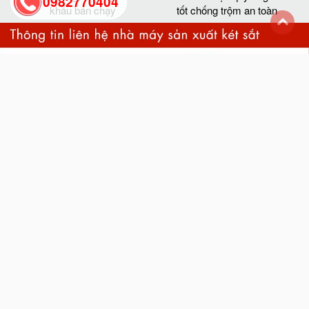
0982770404
khẩu bán chạy
tốt chống trộm an toàn
back
to
top