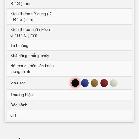
R * S ) mm
Kích thước sử dụng ( C
* R * S ) mm
Kích thước ngăn kéo (
C * R * S ) mm
Tính năng
Khả năng chống cháy
Hệ thống khóa liên hoàn
thông minh
Đen
Xanh
Nâu
Đỏ
Trắng
Mầu sắc
Thương hiệu
Bảo hành
Giá