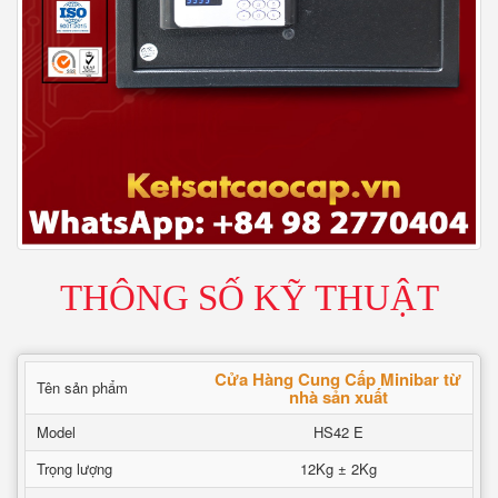
THÔNG SỐ KỸ THUẬT
Cửa Hàng Cung Cấp Minibar từ
Tên sản phẩm
nhà sản xuất
Model
HS42 E
Trọng lượng
12Kg ± 2Kg