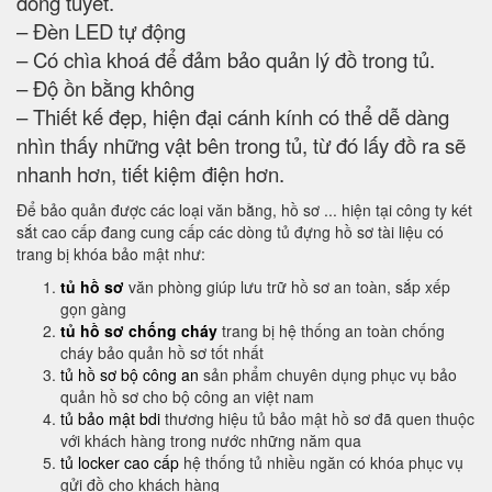
đóng tuyết.
– Đèn LED tự động
– Có chìa khoá để đảm bảo quản lý đồ trong tủ.
– Độ ồn bằng không
– Thiết kế đẹp, hiện đại cánh kính có thể dễ dàng
nhìn thấy những vật bên trong tủ, từ đó lấy đồ ra sẽ
nhanh hơn, tiết kiệm điện hơn.
Để bảo quản được các loại văn bằng, hồ sơ ... hiện tại công ty két
sắt cao cấp đang cung cấp các dòng tủ đựng hồ sơ tài liệu có
trang bị khóa bảo mật như:
tủ hồ sơ
văn phòng giúp lưu trữ hồ sơ an toàn, sắp xếp
gọn gàng
tủ hồ sơ chống cháy
trang bị hệ thống an toàn chống
cháy bảo quản hồ sơ tốt nhất
tủ hồ sơ bộ công an
sản phẩm chuyên dụng phục vụ bảo
quản hồ sơ cho bộ công an việt nam
tủ bảo mật bdi
thương hiệu tủ bảo mật hồ sơ đã quen thuộc
với khách hàng trong nước những năm qua
tủ locker cao cấp
hệ thống tủ nhiều ngăn có khóa phục vụ
gửi đồ cho khách hàng