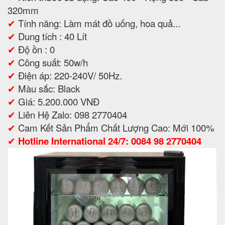
320mm
✔
Tính năng: Làm mát đồ uống, hoa quả...
✔
Dung tích : 40 Lít
✔
Độ ồn : 0
✔
Công suất: 50w/h
✔
Điện áp: 220-240V/ 50Hz.
✔
Màu sắc: Black
✔
Giá: 5.200.000 VNĐ
✔
Liên Hệ Zalo: 098 2770404
✔
Cam Kết Sản Phẩm Chất Lượng Cao: Mới 100%
✔
Hotline International 24/7: 0084 98 2770404