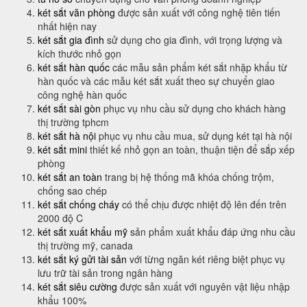
két sắt văn phòng
được sản xuất với công nghệ tiên tiến
nhất hiện nay
két sắt gia đình
sử dụng cho gia đình, với trọng lượng và
kích thước nhỏ gọn
két sắt hàn quốc
các mẫu sản phẩm két sắt nhập khẩu từ
hàn quốc và các mẫu két sắt xuất theo sự chuyển giao
công nghệ hàn quốc
két sắt sài gòn
phục vụ nhu cầu sử dụng cho khách hàng
thị trường tphcm
két sắt hà nội
phục vụ nhu cầu mua, sử dụng két tại hà nội
két sắt mini
thiết kế nhỏ gọn an toàn, thuận tiện để sắp xếp
phòng
két sắt an toàn
trang bị hệ thống mã khóa chống trộm,
chống sao chép
két sắt chống cháy
có thể chịu được nhiệt độ lên đến trên
2000 độ C
két sắt xuất khẩu mỹ
sản phẩm xuất khẩu đáp ứng nhu cầu
thị trường mỹ, canada
két sắt ký gửi tài sản
với từng ngăn két riêng biệt phục vụ
lưu trữ tài sản trong ngân hàng
két sắt siêu cường
được sản xuất với nguyên vật liệu nhập
khẩu 100%