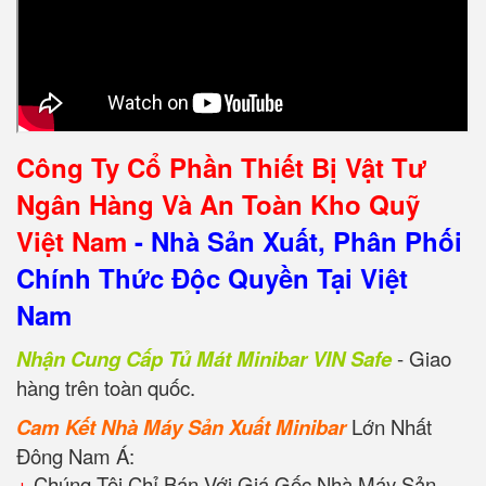
Công Ty Cổ Phần Thiết Bị Vật Tư
Ngân Hàng Và An Toàn Kho Quỹ
Việt Nam
- Nhà Sản Xuất, Phân Phối
Chính Thức Độc Quyền Tại Việt
Nam
Nhận Cung Cấp Tủ Mát Minibar VIN Safe
- Giao
hàng trên toàn quốc.
Cam Kết Nhà Máy Sản Xuất Minibar
Lớn Nhất
Đông Nam Á:
+
Chúng Tôi Chỉ Bán Với Giá Gốc Nhà Máy Sản