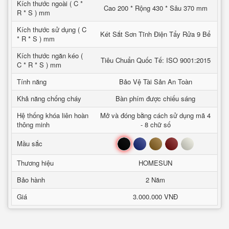
Kích thước ngoài ( C *
Cao 200 * Rộng 430 * Sâu 370 mm
R * S ) mm
Kích thước sử dụng ( C
Két Sắt Sơn Tĩnh Điện Tẩy Rửa 9 Bể
* R * S ) mm
Kích thước ngăn kéo (
Tiêu Chuẩn Quốc Tế: ISO 9001:2015
C * R * S ) mm
Tính năng
Bảo Vệ Tài Sản An Toàn
Khả năng chống cháy
Bàn phím được chiếu sáng
Hệ thống khóa liên hoàn
Mở và đóng bằng cách sử dụng mã 4
thông minh
- 8 chữ số
Đen
Xanh
Nâu
Đỏ
Trắng
Mầu sắc
Thương hiệu
HOMESUN
Bảo hành
2 Năm
Giá
3.000.000 VNĐ