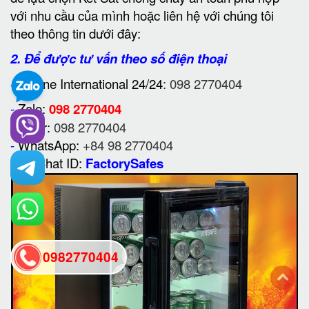
với nhu cầu của mình hoặc liên hệ với chúng tôi
theo thông tin dưới đây:
2. Để được tư vấn theo số điện thoại
-
Hotline International 24/24
: 098 2770404
-
Zalo:
098 2770404
-
Viber:
098 2770404
-
WhatsApp:
+84 98 2770404
-
WeChat ID:
FactorySafes
0982770404
back