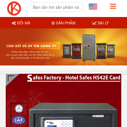
ĐỔI MÃ
SẢN PHẨM
ĐẠI LÝ