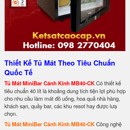
Thiết Kế Tủ Mát Theo Tiêu Chuẩn
Quốc Tế
Tủ Mát MiniBar Cánh Kính MB40-CK
Có thiết kế
tiêu chuẩn 40 lít là khoảng dung tích tiện lợi phù hợp
cho nhu cầu làm mát đồ uống, hoa quả nhà hàng,
khách sạn, quầy bar, các khu resot hay được lưạ
chọn.
Tủ Mát MiniBar Cánh Kính MB40-CK
Công nghệ