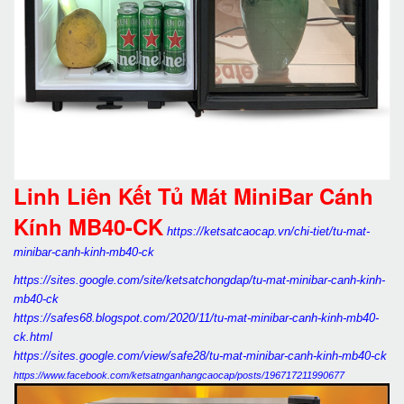
Linh Liên Kết Tủ Mát MiniBar Cánh
Kính MB40-CK
https://ketsatcaocap.vn/chi-tiet/tu-mat-
minibar-canh-kinh-mb40-ck
https://sites.google.com/site/ketsatchongdap/tu-mat-minibar-canh-kinh-
mb40-ck
https://safes68.blogspot.com/2020/11/tu-mat-minibar-canh-kinh-mb40-
ck.html
https://sites.google.com/view/safe28/tu-mat-minibar-canh-kinh-mb40-ck
https://www.facebook.com/ketsatnganhangcaocap/posts/196717211990677