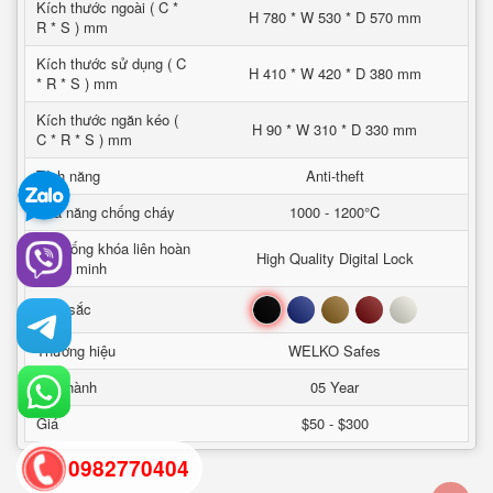
Kích thước ngoài ( C *
H 780 * W 530 * D 570 mm
R * S ) mm
Kích thước sử dụng ( C
H 410 * W 420 * D 380 mm
* R * S ) mm
Kích thước ngăn kéo (
H 90 * W 310 * D 330 mm
C * R * S ) mm
Tính năng
Anti-theft
Khả năng chống cháy
1000 - 1200°C
Hệ thống khóa liên hoàn
High Quality Digital Lock
thông minh
Đen
Xanh
Nâu
Đỏ
Trắng
Mầu sắc
Thương hiệu
WELKO Safes
Bảo hành
05 Year
Giá
$50 - $300
0982770404