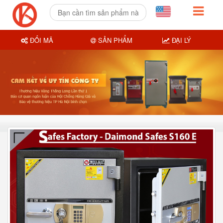
ĐỔI MÃ
SẢN PHẨM
ĐẠI LÝ