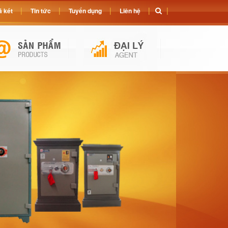
 két
Tin tức
Tuyển dụng
Liên hệ