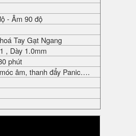
độ - Âm 90 độ
Khoá Tay Gạt Ngang
01 , Dày 1.0mm
80 phút
 móc âm, thanh đẩy Panic….