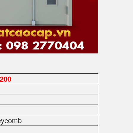
200
eycomb