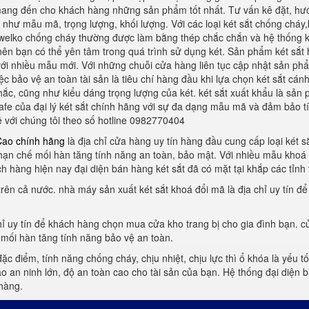
mang đến cho khách hàng những sản phẩm tốt nhất. Tư vấn kê đặt, hư
hư mẫu mã, trọng lượng, khối lượng. Với các loại két sắt chống cháy,két
 welko chống cháy thường được làm bằng thép chắc chắn và hệ thống k
nên bạn có thể yên tâm trong quá trình sử dụng két. Sản phẩm két sắt
 với nhiều mẫu mới. Với những chuỗi cửa hàng liên tục cập nhật sản phẩ
c bảo vệ an toàn tài sản là tiêu chí hàng đầu khi lựa chọn két sắt cánh
 chắc, cũng như kiểu dáng trọng lượng của két. két sắt xuất khẩu là sả
safe của đại lý két sắt chính hãng với sự đa dạng mẫu mã và đảm bảo 
ệ với chúng tôi theo số hotline 0982770404
Cao chính hãng
là địa chỉ cửa hàng uy tín hàng đầu cung cấp loại két s
 hạn chế mối hàn tăng tính năng an toàn, bảo mật. Với nhiều mẫu khoá 
 hàng hiện nay đại diện bán hàng két sắt đã có mặt tại khắp các tỉn
 trên cả nước. nhà máy sản xuất két sắt khoá đổi mã là địa chỉ uy tín 
hỉ uy tín để khách hàng chọn mua cửa kho trang bị cho gia đình bạn. cử
mối hàn tăng tính năng bảo vệ an toàn.
đặc điểm, tính năng chống cháy, chịu nhiệt, chịu lực thì ổ khóa là yếu 
 an ninh lớn, độ an toàn cao cho tài sản của bạn. Hệ thống đại diện
hàng.