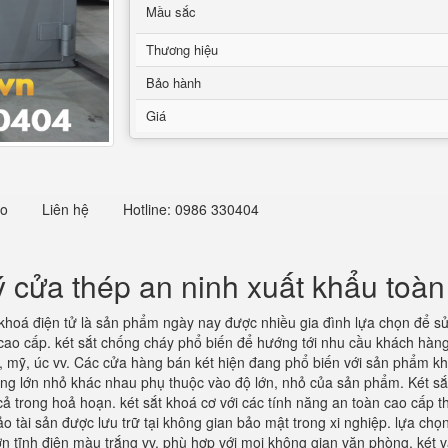
Mầu sắc
Thương hiệu
Bảo hành
Giá
eo
Liên hệ
Hotline: 0986 330404
ý cửa thép an ninh xuất khẩu toà
khoá điện tử là sản phẩm ngày nay được nhiều gia đình lựa chọn để sử 
cao cấp. két sắt chống cháy phổ biến để hướng tới nhu cầu khách hàn
u, mỹ, úc vv. Các cửa hàng bán két hiện đang phổ biến với sản phẩm kho
ng lớn nhỏ khác nhau phụ thuộc vào độ lớn, nhỏ của sản phẩm. Két sắt
ể cả trong hoả hoạn. két sắt khoá cơ với các tính năng an toàn cao cấp 
 tài sản được lưu trữ tại không gian bảo mật trong xi nghiệp. lựa chọn 
n tĩnh điện màu trắng vv, phù hợp với mọi không gian văn phòng. két vâ