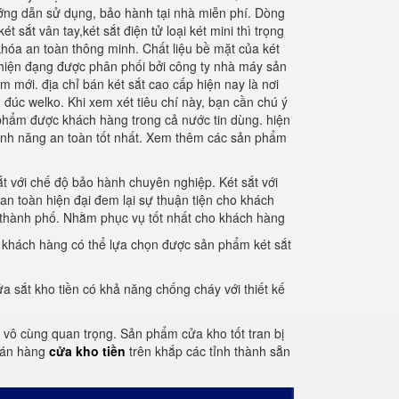
ớng dẫn sử dụng, bảo hành tại nhà miễn phí. Dòng
 sắt vân tay,két sắt điện tử loại két mini thì trọng
hóa an toàn thông minh. Chất liệu bề mặt của két
 hiện đạng được phân phối bởi công ty nhà máy sản
m mới. địa chỉ bán két sắt cao cấp hiện nay là nơi
 đúc welko. Khi xem xét tiêu chí này, bạn cần chú ý
n phẩm được khách hàng trong cả nước tin dùng. hiện
tính năng an toàn tốt nhất. Xem thêm các sản phẩm
ắt với chế độ bảo hành chuyên nghiệp. Két sắt với
an toàn hiện đại đem lại sự thuận tiện cho khách
h thành phố. Nhằm phục vụ tốt nhất cho khách hàng
để khách hàng có thể lựa chọn được sản phẩm két sắt
a sắt kho tiền có khả năng chống cháy với thiết kế
tố vô cùng quan trọng. Sản phẩm cửa kho tốt tran bị
 bán hàng
cửa kho tiền
trên khắp các tỉnh thành sẵn