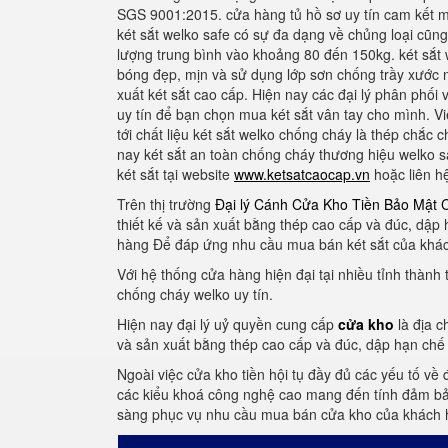
SGS 9001:2015. cửa hàng tủ hồ sơ uy tín cam kết 
két sắt welko safe có sự đa dạng về chủng loại cũng n
lượng trung bình vào khoảng 80 đến 150kg. két sắt
bóng đẹp, mịn và sử dụng lớp sơn chống trầy xước 
xuất két sắt cao cấp. Hiện nay các đại lý phân phối
uy tín để bạn chọn mua két sắt vân tay cho mình. Việ
tới chất liệu két sắt welko chống cháy là thép chắc
nay két sắt an toàn chống cháy thương hiệu welko 
két sắt tại website
www.ketsatcaocap.vn
hoặc liên h
Trên thị trường
Đại lý Cánh Cửa Kho Tiền Bảo Mật 
thiết kế và sản xuất bằng thép cao cấp và đúc, dập
hàng Để đáp ứng nhu cầu mua bán két sắt của khách
Với hệ thống cửa hàng hiện đại tại nhiều tỉnh thành
chống cháy welko uy tín.
Hiện nay đại lý uỷ quyền cung cấp
cửa kho
là địa c
và sản xuất bằng thép cao cấp và đúc, dập hạn chế 
Ngoài việc cửa kho tiền hội tụ đầy đủ các yếu tố về 
các kiểu khoá công nghệ cao mang đến tính đảm bảo
sàng phục vụ nhu cầu mua bán cửa kho của khách 