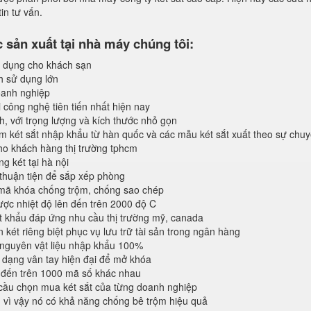
in tư vấn.
sản xuất tại nhà máy chúng tôi:
 dụng cho khách sạn
h sử dụng lớn
anh nghiệp
 công nghệ tiên tiến nhất hiện nay
, với trọng lượng và kích thước nhỏ gọn
 két sắt nhập khẩu từ hàn quốc và các mẫu két sắt xuất theo sự chu
o khách hàng thị trường tphcm
 két tại hà nội
 thuận tiện để sắp xếp phòng
 mã khóa chống trộm, chống sao chép
ược nhiệt độ lên đến trên 2000 độ C
 khẩu đáp ứng nhu cầu thị trường mỹ, canada
 két riêng biệt phục vụ lưu trữ tài sản trong ngân hàng
 nguyên vật liệu nhập khẩu 100%
dạng vân tay hiện đại để mở khóa
 đến trên 1000 mã số khác nhau
cầu chọn mua két sắt của từng doanh nghiệp
n vì vậy nó có khả năng chống bê trộm hiệu quả