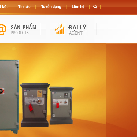
 két
Tin tức
Tuyển dụng
Liên hệ