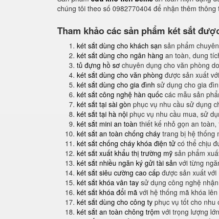
chúng tôi theo số 0982770404 để nhận thêm thông t
Tham khảo các sản phẩm két sắt được 
két sắt dùng cho khách sạn
sản phẩm chuyên
két sắt dùng cho ngân hàng
an toàn, dung tíc
tủ đựng hồ sơ
chuyên dụng cho văn phòng do
két sắt dùng cho văn phòng
được sản xuất với
két sắt dùng cho gia đình
sử dụng cho gia đình
két sắt công nghệ hàn quốc
các mẫu sản phẩm
két sắt tại sài gòn
phục vụ nhu cầu sử dụng ch
két sắt tại hà nội
phục vụ nhu cầu mua, sử dụng
két sắt mini an toàn
thiết kế nhỏ gọn an toàn,
két sắt an toàn chống cháy
trang bị hệ thống
két sắt chống cháy khóa điện tử
có thể chịu đ
két sắt xuất khẩu thị trường mỹ
sản phẩm xuất
két sắt nhiều ngăn ký gửi tài sản
với từng ngăn
két sắt siêu cường cao cấp
được sản xuất với
két sắt khóa vân tay
sử dụng công nghệ nhận 
két sắt khóa đổi mã
với hệ thống mã khóa lên
két sắt dùng cho công ty
phục vụ tốt cho nhu 
két sắt an toàn chông trộm
với trọng lượng lớ