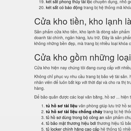
két sắt phong thủy tài lộc
chuyên dụng, nhỏ gọ
két sắt có báo động
trang bị hệ thống mã khó
Cửa kho tiền, kho lạnh l
Sản phẩm cửa kho tiền, kho lạnh là dòng sản phẩm m
doanh tài chính, ngân hàng, lưu trữ. Đây là sản p
không những bền đẹp, mà trang bị nhiều loại khóa 
Cửa kho gồm những loạ
Cửa kho hiện nay chúng tôi đang cung cấp với nhiều
Không chỉ phục vụ nhu cầu trang bị bảo vệ tài sản.
nhân viên để luôn bắt kịp với thời đại và cho ra th
hàng.
Để bảo quản được các loại văn bằng, hồ sơ ... hiện 
tủ hồ sơ tài liệu
văn phòng giúp lưu trữ hồ s
tủ hồ sơ tài liệu chống cháy
trang bị hệ th
tủ hồ sơ dùng trong bộ công an
sản phẩm chuy
tủ bảo mật thương hiệu bdi
thương hiệu tủ bả
tủ locker chính hãng cao cấp
hệ thống tủ nhi