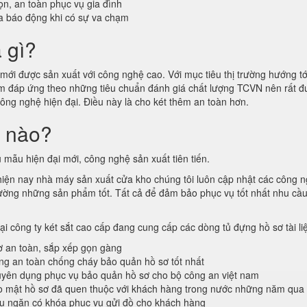
n, an toàn phục vụ gia đình
a báo động khi có sự va chạm
à gì?
ới được sản xuất với công nghệ cao. Với mục tiêu thị trường hướng tới
hẩm đáp ứng theo những tiêu chuẩn đánh giá chất lượng TCVN nên rất
công nghệ hiện đại. Điều này là cho két thêm an toàn hơn.
i nào?
 mẫu hiện đại mới, công nghệ sản xuất tiên tiến.
 hiện nay nhà máy sản xuất cửa kho chúng tôi luôn cập nhật các công 
ị trường những sản phẩm tốt. Tất cả để đảm bảo phục vụ tốt nhất nhu cầ
tại công ty két sắt cao cấp đang cung cấp các dòng tủ đựng hồ sơ tài l
ơ an toàn, sắp xếp gọn gàng
ống an toàn chống cháy bảo quản hồ sơ tốt nhất
ên dụng phục vụ bảo quản hồ sơ cho bộ công an việt nam
o mật hồ sơ đã quen thuộc với khách hàng trong nước những năm qua
ều ngăn có khóa phục vụ gửi đồ cho khách hàng