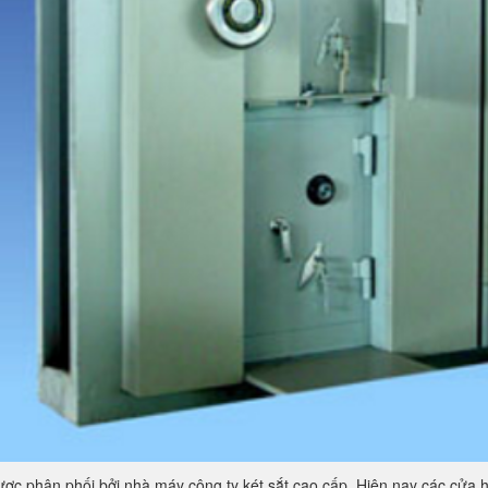
ợc phân phối bởi nhà máy công ty két sắt cao cấp. Hiện nay các cửa h