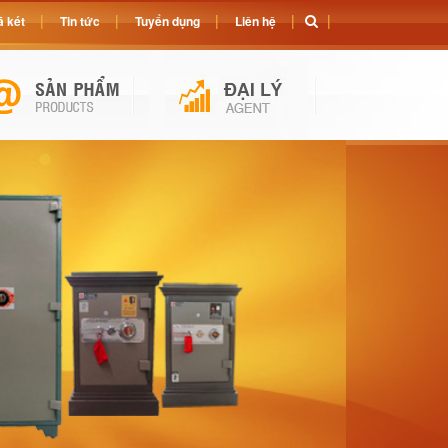
 két
Tin tức
Tuyển dụng
Liên hệ