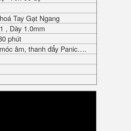
Khoá Tay Gạt Ngang
01 , Dày 1.0mm
80 phút
 móc âm, thanh đẩy Panic….