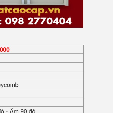
000
eycomb
độ - Âm 90 độ