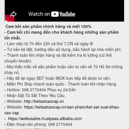
Cam kết
sản phẩm chính hãng và mới 100%
-
Cam kết
chỉ mang đến cho khách hàng những sản phẩm
tốt nhất.
-
Làm việc từ 7h đến 22h cả thứ 7,CN và ngày lễ
-
Tư vấn kê đặt, hướng dẫn sử dụng, bảo hành tại nhà miễn phí.
-
Thanh toán khi nhận hàng và đã kiểm tra kĩ lưỡng (có thể
chuyển khoản)
-
Mọi thắc mắc về sản phẩm hoặc cần tư vấn về Tủ Hồ Sơ chống
cháy nổ.
-
Hãy để lại ngay SĐT hoặc IBOX trực tiếp để được tư vấn.
-
Miễn Phí Ship nhanh toàn quốc - Thanh toán khi nhận hàng.
-
Hotline: 098 2770404 Phục vụ 24/24h
-
Nhận Đặt Tủ Sắt Theo Yêu Cầu.
-
Website:
http://ketsatcaocap.vn
-
Website:
https://ketsatcaocap.vn/san-pham/ket-sat-xuat-khau-
cao-cap
-
https://welkosafes.trustpass.alibaba.com
-
Điện thoại văn phòng: 098 2770404