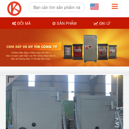
ĐỔI MÃ
SẢN PHẨM
ĐẠI LÝ