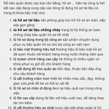
Để bảo quản được các loại văn bằng, hồ sơ ... hiện tại công ty két
sắt cao cấp đang cung cấp các dòng tủ đựng hồ sơ tài liệu có
trang bị khóa bảo mật như:
tủ hồ sơ tài liệu
văn phòng giúp lưu trữ hồ sơ an toàn, sắp
xếp gọn gàng
tủ hồ sơ tài liệu chống cháy
trang bị hệ thống an toàn
chống cháy bảo quản hồ sơ tốt nhất
tủ hồ sơ dùng trong bộ công an
sản phẩm chuyên dụng
phục vụ bảo quản hồ sơ cho bộ công an việt nam
tủ bảo mật thương hiệu bdi
thương hiệu tủ bảo mật hồ sơ
đã quen thuộc với khách hàng trong nước những năm qua
tủ locker chính hãng cao cấp
hệ thống tủ nhiều ngăn có
khóa phục vụ gửi đồ cho khách hàng
tủ sắt đựng đồ treo quần áo
bền đẹp, thuận tiện đáp ứng
nhu cầu khách hàng
tủ sắt trường mầm mon
thiết kế nhiều màu sắc, đẹp, không
gian vừa phải để bé có thể tự cất đồ
tủ hồ sơ có chân di động
đem lại hiệu quả cao trong công
việc
tủ file cao cấp
đựng tài liệu với hiệu xuất cao, dễ dàng thao
tác tìm kiếm
tủ sắt thương hiệu an phát
cung cấp giải pháp quản lý hồ