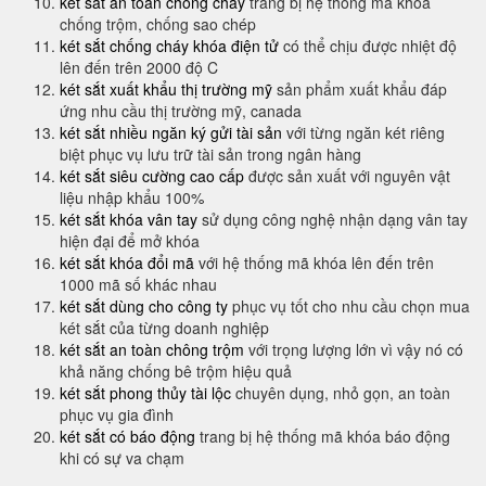
két sắt an toàn chống cháy
trang bị hệ thống mã khóa
chống trộm, chống sao chép
két sắt chống cháy khóa điện tử
có thể chịu được nhiệt độ
lên đến trên 2000 độ C
két sắt xuất khẩu thị trường mỹ
sản phẩm xuất khẩu đáp
ứng nhu cầu thị trường mỹ, canada
két sắt nhiều ngăn ký gửi tài sản
với từng ngăn két riêng
biệt phục vụ lưu trữ tài sản trong ngân hàng
két sắt siêu cường cao cấp
được sản xuất với nguyên vật
liệu nhập khẩu 100%
két sắt khóa vân tay
sử dụng công nghệ nhận dạng vân tay
hiện đại để mở khóa
két sắt khóa đổi mã
với hệ thống mã khóa lên đến trên
1000 mã số khác nhau
két sắt dùng cho công ty
phục vụ tốt cho nhu cầu chọn mua
két sắt của từng doanh nghiệp
két sắt an toàn chông trộm
với trọng lượng lớn vì vậy nó có
khả năng chống bê trộm hiệu quả
két sắt phong thủy tài lộc
chuyên dụng, nhỏ gọn, an toàn
phục vụ gia đình
két sắt có báo động
trang bị hệ thống mã khóa báo động
khi có sự va chạm