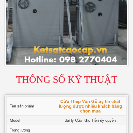
THÔNG SỐ KỸ THUẬT
Cửa Thép Vân Gỗ uy tín chất
lượng được nhiều khách hàng
Tên sản phẩm
chọn mua
Model
đại lý Cửa Kho Tiền ủy quyền
Trọng lượng