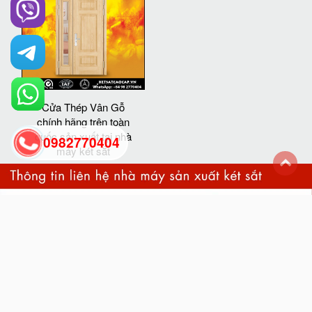
Cửa Thép Vân Gỗ
chính hãng trên toàn
quốc sản xuất tại nhà
0982770404
máy két sắt
back
to
top