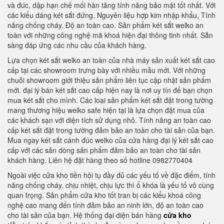
và đúc, dập hạn chế mối hàn tăng tính năng bảo mật tốt nhất. Với
các kiểu dáng két sắt đứng. Nguyên liệu hợp kim nhập khẩu, Tính
năng chống cháy, Độ an toàn cao. Sản phẩm két sắt welko an
toàn với những công nghệ mã khoá hiện đại thông tinh nhất. Sẵn
sàng đáp ứng các nhu cầu của khách hàng.
Lựa chọn két sắt welko an toàn của nhà máy sản xuất két sắt cao
cấp tại các showroom trưng bày với nhiều mẫu mới. Với những
chuỗi showroom giới thiệu sản phẩm liên tục cập nhật sản phẩm
mới. đại lý bán két sắt cao cấp hiện nay là nơi uy tín để bạn chọn
mua két sắt cho mình. Các loại sản phẩm két sắt đặt trong tường
mang thương hiệu welko safe hiện tại là lựa chọn đặt mua của
các khách sạn với diện tích sử dụng nhỏ. Tính năng an toàn cao
cấp két sắt đặt trong tường đảm bảo an toàn cho tài sản của bạn.
Mua ngay két sắt cánh đúc welko của cửa hàng đại lý két sắt cao
cấp với các sản dòng sản phẩm đảm bảo an toàn cho tài sản
khách hàng. Liên hệ đặt hàng theo số hotline 0982770404
Ngoài việc cửa kho tiền hội tụ đầy đủ các yếu tố về đặc điểm, tính
năng chống cháy, chịu nhiệt, chịu lực thì ổ khóa là yếu tố vô cùng
quan trọng. Sản phẩm cửa kho tốt tran bị các kiểu khoá công
nghệ cao mang đến tính đảm bảo an ninh lớn, độ an toàn cao
cho tài sản của bạn. Hệ thống đại diện bán hàng
cửa kho