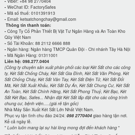
-
Viber: +84 98 2770404
-
WeChat ID: FactorySafes
-
Mã số thuế: 0101391913
-
Email: ketsatchongchay@gmail.com
Thông tin thanh toán:
-
Công Ty Cổ Phần Thiết Bị Vật Tư Ngân Hàng và An Toàn Kho
Qũy Việt Nam
-
Số Tài Khoản: 88 2112 6666 888
-
Ngân hàng: Ngân hàng TMCP Quân Đội - Chi nhánh Tây Hà Nội
-
Mã Ngân Hàng: 01311001
Liên hệ: 098.277.0404
(Công ty chuyên sản xuất phân phối các loại Két Sắt cho các công
ty, Két Sắt Chống Cháy, Két Sắt Gia Đình, Két Sắt Văn Phòng, Két
Sắt Chống Cháy, Két Sắt Vân Tay, Két Sắt Điện Tử, Két Sắt Đổi
Mã, Két Sắt Xuất Khẩu, Két Sắt Dự Án, Két Sắt Chung Cư, Két Sắt
An Toàn, Két Sắt Chính Hãng, Két Sắt Phong Thuỷ, Két Bạc, Két
Sắt Két Bạc, Safes... Nhận đặt Két Sắt lắp đặt cho các công trình
chung cư, bệnh viện.....(giá rẻ tận gốc)
Nhà Máy Sản Xuất Két Sắt Lớn Nhất Việt Nam.
Phục vụ tận tình chu đáo 24/24:
098 2770404
giao hàng tận nơi.
Kể cả ngày lễ.
"
Luôn luôn mang lại sự hài lòng mong đợi đến khách hàng
"