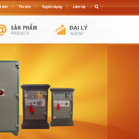
 két
Tin tức
Tuyển dụng
Liên hệ