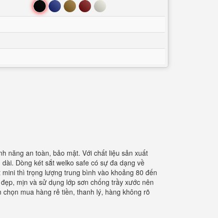
Đen
Xanh
Nâu
Đỏ
Trắng
nh năng an toàn, bảo mật. Với chất liệu sản xuất
dài. Dòng két sắt welko safe có sự đa dạng về
ét mini thì trọng lượng trung bình vào khoảng 80 đến
 đẹp, mịn và sử dụng lớp sơn chống trầy xước nên
n chọn mua hàng rẻ tiền, thanh lý, hàng không rõ