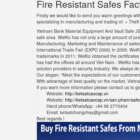
Fire Resistant Safes Fac
Firstly we would like to send you warm greetings w
specializing in manufacturing and trading of: + Thef
Vietnam Bank Material Equipment And Vault Safe JSC 
safe area. WelKo has not only a large amount of pr
Manufacturing, Marketing and Maintenance of safes wi
International Trade Fair (EXPO 2006) In 2009. WelKo 
trademarks In 2011, WelKo obtained the certificate
has had the offices all around Viet Nam.. WelKo ha
solution providers in security industry. We always d
Our slogan: “Meet the expectations of our customers
With advantage of best quality on the market, Vietna
If you want more information please contact us to gi
· Website:
http://ketsatcaocap.vn
· Website:
http://ketsatcaocap.vn/san-pham/safe
· Hand phone/WhatsApp: ‪+84 98 2770404
· Email: ketsatchongchay@gmail.com
Best regards !