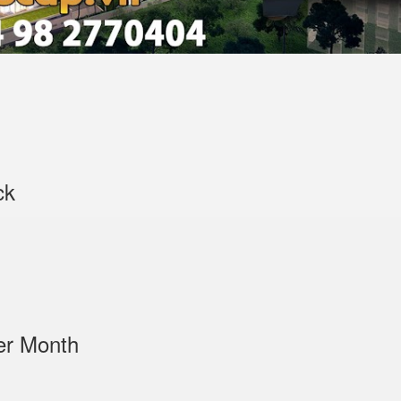
noi, Vietnam
 KEY Black
/Sets per Month