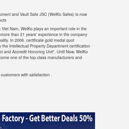
uipment and Vault Safe JSC (WelKo Safes) is now
ucts
 Viet Nam, WelKo plays an important role in the
g more than 21 years' experience in the company
ity. In 2006. certificate gold medal quot
the Intellectual Property Department certification
t and Accredit Honoring Unit". Until Now, WelKo
ecome one of the top-class manufacturers and
customers with satisfaction .