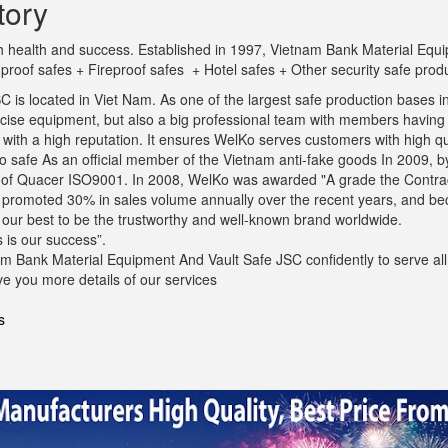
tory
ith health and success. Established in 1997, Vietnam Bank Material Eq
t proof safes + Fireproof safes + Hotel safes + Other security safe prod
is located in Viet Nam. As one of the largest safe production bases in
ecise equipment, but also a big professional team with members havin
th a high reputation. It ensures WelKo serves customers with high qual
safe As an official member of the Vietnam anti-fake goods In 2009, by 
s of Quacer ISO9001. In 2008, WelKo was awarded "A grade the Contrac
s promoted 30% in sales volume annually over the recent years, and b
o our best to be the trustworthy and well-known brand worldwide.
 is our success”.
m Bank Material Equipment And Vault Safe JSC confidently to serve all 
ve you more details of our services
s