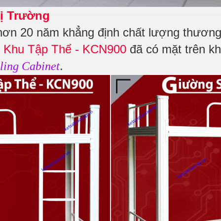
ị Trường
hơn 20 năm khẳng định chất lượng thương 
 Khu Tập Thể - KCN900
đã có mặt trên kh
.
ling Cabinet