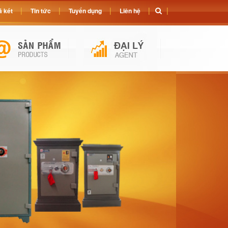
 két
Tin tức
Tuyển dụng
Liên hệ