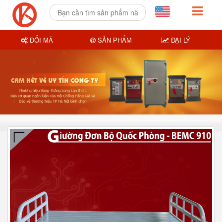
ĐỔI MÃ
SẢN PHẨM
ĐẠI LÝ