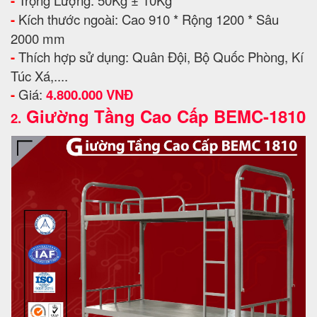
-
Trọng Lượng: 50Kg ± 10Kg
-
Kích thước ngoài: Cao 910 * Rộng 1200 * Sâu
2000 mm
-
Thích hợp sử dụng: Quân Đội, Bộ Quốc Phòng, Kí
Túc Xá,....
-
Giá:
4.800.000 VNĐ
Giường Tầng Cao Cấp BEMC-1810
2.