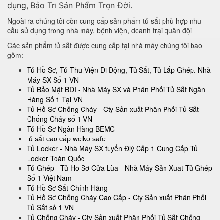
dụng, Bảo Trì Sản Phẩm Trọn Đời.
Ngoài ra chúng tôi còn cung cấp sản phẩm tủ sắt phù hợp nhu
cầu sử dụng trong nhà máy, bệnh viện, doanh trại quân đội
Các sản phẩm tủ sắt được cung cấp tại nhà máy chúng tôi bao
gồm:
Tủ Hồ Sơ, Tủ Thư Viện Di Động, Tủ Sắt, Tủ Lắp Ghép. Nhà
Máy SX Số 1 VN
Tủ Bảo Mật BDI - Nhà Máy SX và Phân Phối Tủ Sắt Ngân
Hàng Số 1 Tại VN
Tủ Hồ Sơ Chống Cháy - Cty Sản xuất Phân Phối Tủ Sắt
Chống Cháy số 1 VN
Tủ Hồ Sơ Ngân Hàng BEMC
tủ sắt cao cấp welko safe
Tủ Locker - Nhà Máy SX tuyển Đlý Cấp 1 Cung Cấp Tủ
Locker Toàn Quốc
Tủ Ghép - Tủ Hồ Sơ Cửa Lùa - Nhà Máy Sản Xuất Tủ Ghép
Số 1 Việt Nam
Tủ Hồ Sơ Sắt Chính Hãng
Tủ Hồ Sơ Chống Cháy Cao Cấp - Cty Sản xuất Phân Phối
Tủ Sắt số 1 VN
Tủ Chống Cháy - Cty Sản xuất Phân Phối Tủ Sắt Chống