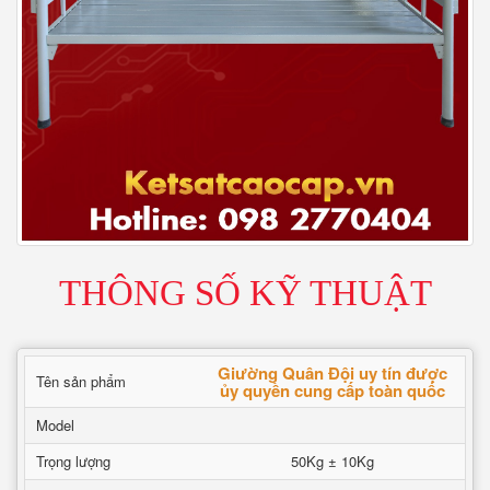
THÔNG SỐ KỸ THUẬT
Giường Quân Đội uy tín được
Tên sản phẩm
ủy quyền cung cấp toàn quốc
Model
Trọng lượng
50Kg ± 10Kg