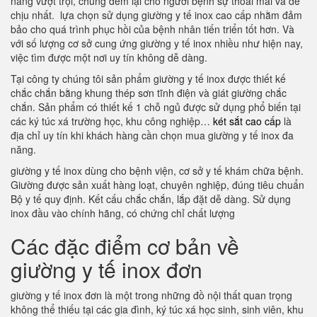
năng vượt trội, chúng đem lại cho người bệnh sự thoải mái và dễ
chịu nhất. lựa chọn sử dụng giường y tế inox cao cấp nhằm đảm
bảo cho quá trình phục hồi của bệnh nhân tiến triển tốt hơn. Và
với số lượng cơ sở cung ứng giường y tế inox nhiều như hiện nay,
việc tìm được một nơi uy tín không dễ dàng.
Tại công ty chúng tôi sản phẩm giường y tế inox được thiết kế
chắc chắn bằng khung thép sơn tĩnh điện và giát giường chắc
chắn. Sản phẩm có thiết kế 1 chỗ ngủ được sử dụng phổ biến tại
các ký túc xá trường học, khu công nghiệp…
két sắt cao cấp
là
địa chỉ uy tín khi khách hàng cần chọn mua giường y tế inox đa
năng.
giường y tế inox dùng cho bệnh viện, cơ sở y tế khám chữa bệnh.
Giường được sản xuất hàng loạt, chuyên nghiệp, đúng tiêu chuẩn
Bộ y tế quy định. Kết cấu chắc chắn, lắp đặt dễ dàng. Sử dụng
inox đầu vào chính hãng, có chứng chỉ chất lượng
Các đặc điểm cơ bản về
giường y tế inox đơn
giường y tế inox đơn là một trong những đồ nội thất quan trọng
không thể thiếu tại các gia đình, ký túc xá học sinh, sinh viên, khu