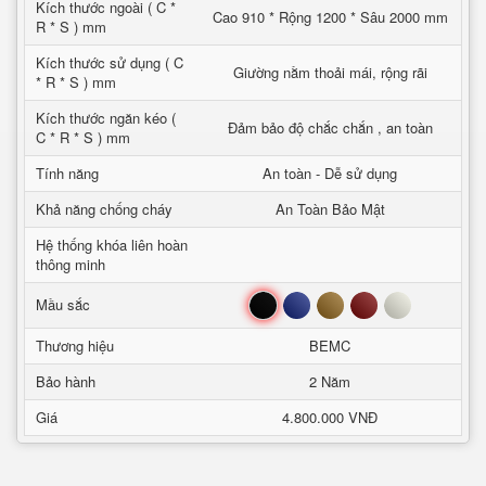
Kích thước ngoài ( C *
Cao 910 * Rộng 1200 * Sâu 2000 mm
R * S ) mm
Kích thước sử dụng ( C
Giường nằm thoải mái, rộng rãi
* R * S ) mm
Kích thước ngăn kéo (
Đảm bảo độ chắc chắn , an toàn
C * R * S ) mm
Tính năng
An toàn - Dễ sử dụng
Khả năng chống cháy
An Toàn Bảo Mật
Hệ thống khóa liên hoàn
thông minh
Đen
Xanh
Nâu
Đỏ
Trắng
Mầu sắc
Thương hiệu
BEMC
Bảo hành
2 Năm
Giá
4.800.000 VNĐ